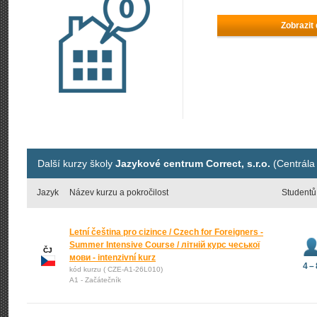
Zobrazit
Další kurzy školy
Jazykové centrum Correct, s.r.o.
(Centrála
Jazyk
Název kurzu a pokročilost
Studentů
Letní čeština pro cizince / Czech for Foreigners -
Summer Intensive Course / літній курс чеської
ČJ
мови - intenzivní kurz
4 – 
kód kurzu ( CZE-A1-26L010)
A1 - Začátečník