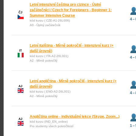
Letní intenzivní čeština pro cizince - Úplní
začátečníci / Czech for Foreigners - Beginner 1:
ČJ
Summer Intensive Course
4 – 
kód kurzu ( CZE-A1-26L006)
A0 - Úplný začátečník
Letní italština - Mírně pokročilí - intenzivní kurz (+
IT
další úrovně)
kód kurzu ( ITA-A2-26L001)
4 – 
A2 - Mírně pokročilý
Letní angličtina - Mírně pokročilí - intenzivní kurz (+
AJ
další úrovně)
kód kurzu ( ENG-A2-26L001)
4 – 
A2 - Mírně pokročilý
Angličtina online - individuální lekce (Skype, Zoom...)
AJ
kód kurzu (IND_EN_online)
1 – 
Pro studenty všech pokročilostí