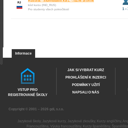
Ruština - individuální kurz - různé úrovně
RJ
kód kurzu (IND_RUS)
1 – 
Pro studenty všech pokročilostí
Informace
JAK SI VYBRAT KURZ
PROHLÁŠENÍ K INZERCI
PODMÍNKY UŽITÍ
VSTUP PRO
NAPSALI O NÁS
REGISTROVANÉ ŠKOLY
Copyright © 2001 – 2026
gdi, s.r.o.
Jazykové školy
,
Jazykové kurzy
,
Jazykové zkoušky
,
Kurzy angličtiny
,
Ang
Francouzština
,
Výuka francouzštiny
,
Kurzy španělštiny
,
Španělšti