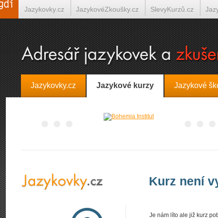
Jazykovky.cz
JazykovéZkoušky.cz
SlevyKurzů.cz
Jaz
Španělština on-line
Italština on-line
Tlumočení-Překlady.
Jazykovky.cz
Jazykové kurzy
Jazykové šk
Kurz není 
Je nám líto ale již kurz 