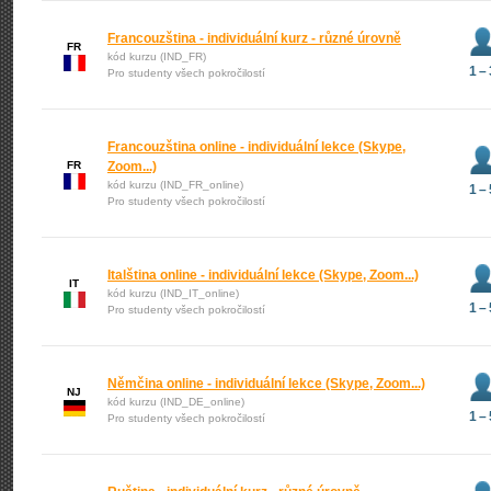
Francouzština - individuální kurz - různé úrovně
FR
kód kurzu (IND_FR)
1 – 
Pro studenty všech pokročilostí
Francouzština online - individuální lekce (Skype,
FR
Zoom...)
kód kurzu (IND_FR_online)
1 – 
Pro studenty všech pokročilostí
Italština online - individuální lekce (Skype, Zoom...)
IT
kód kurzu (IND_IT_online)
1 – 
Pro studenty všech pokročilostí
Němčina online - individuální lekce (Skype, Zoom...)
NJ
kód kurzu (IND_DE_online)
1 – 
Pro studenty všech pokročilostí