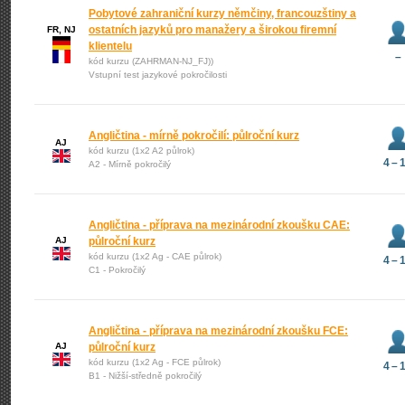
Pobytové zahraniční kurzy němčiny, francouzštiny a
ostatních jazyků pro manažery a širokou firemní
FR, NJ
klientelu
–
kód kurzu (ZAHRMAN-NJ_FJ))
Vstupní test jazykové pokročilosti
Angličtina - mírně pokročilí: půlroční kurz
AJ
kód kurzu (1x2 A2 půlrok)
4 – 
A2 - Mírně pokročilý
Angličtina - příprava na mezinárodní zkoušku CAE:
AJ
půlroční kurz
kód kurzu (1x2 Ag - CAE půlrok)
4 – 
C1 - Pokročilý
Angličtina - příprava na mezinárodní zkoušku FCE:
AJ
půlroční kurz
kód kurzu (1x2 Ag - FCE půlrok)
4 – 
B1 - Nižší-středně pokročilý