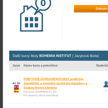
Zobrazit
Další kurzy školy
BOHEMIA INSTITUT
( Jazyková škola)
Jazyk
Název kurzu a pokročilost
Studentů
POBYTOVÉ ZAHRANIČNÍ KURZY angličtiny,
španělštiny a ostatních jazyků pro manažery a
AJ, ŠJ
širokou firemní klientelu
–
kód kurzu (ZAHRMAN-AJ_SJ)
Pro studenty všech pokročilostí