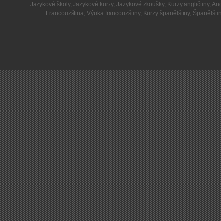
Jazykové školy
,
Jazykové kurzy
,
Jazykové zkoušky
,
Kurzy angličtiny
,
Ang
Francouzština
,
Výuka francouzštiny
,
Kurzy španělštiny
,
Španělšti