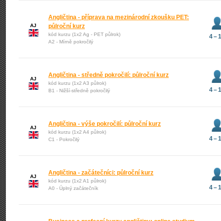
Angličtina - příprava na mezinárodní zkoušku PET:
AJ
půlroční kurz
kód kurzu (1x2 Ag - PET půlrok)
4 – 
A2 - Mírně pokročilý
Angličtina - středně pokročilí: půlroční kurz
AJ
kód kurzu (1x2 A3 půlrok)
4 – 
B1 - Nižší-středně pokročilý
Angličtina - výše pokročilí: půlroční kurz
AJ
kód kurzu (1x2 A4 půlrok)
4 – 
C1 - Pokročilý
Angličtina - začátečníci: půlroční kurz
AJ
kód kurzu (1x2 A1 půlrok)
4 – 
A0 - Úplný začátečník