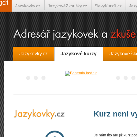
Jazykovky.cz
JazykovéZkoušky.cz
SlevyKurzů.cz
Jaz
Španělština on-line
Italština on-line
Tlumočení-Překlady.
Jazykovky.cz
Jazykové kurzy
Jazykové šk
Kurz není 
Je nám líto ale již kurz 