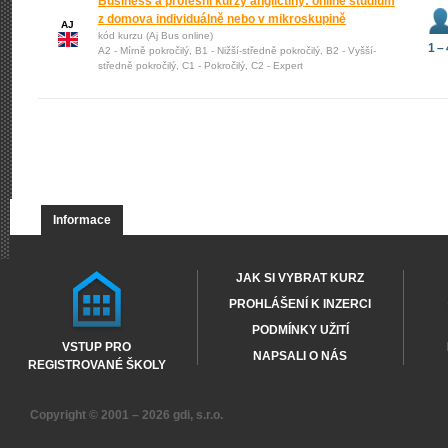
Business a profesní kurzy angličtiny: online studium
z domova individuálně nebo v mikroskupině
AJ
kód kurzu (Aj Bus online)
1 – 
A2 - Mírně pokročilý, B1 - Nižší-středně pokročilý, B2 - Vyšší-
středně pokročilý, C1 - Pokročilý, C2 - Expert
Informace
JAK SI VYBRAT KURZ
PROHLÁŠENÍ K INZERCI
PODMÍNKY UŽITÍ
VSTUP PRO
NAPSALI O NÁS
REGISTROVANÉ ŠKOLY
Copyright © 2001 – 2026
gdi, s.r.o.