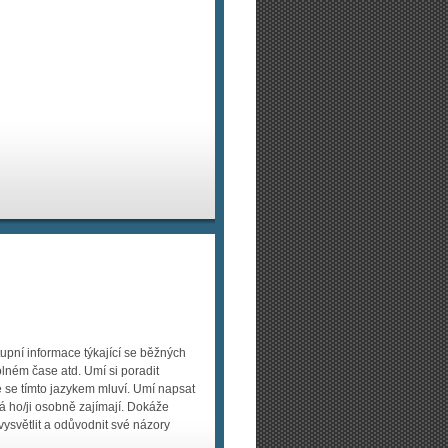
pní informace týkající se běžných
olném čase atd. Umí si poradit
de se tímto jazykem mluví. Umí napsat
á ho/ji osobně zajímají. Dokáže
 vysvětlit a odůvodnit své názory