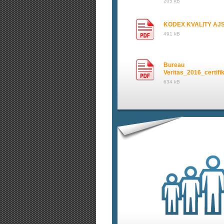
205 kB
KODEX KVALITY AJS
491 kB
Bureau
Veritas_2016_certifi
634 kB