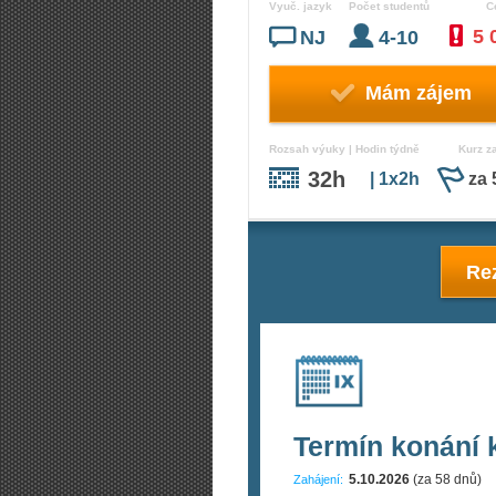
Vyuč. jazyk
Počet studentů
C
5 
NJ
4-10
Mám zájem
Rozsah výuky | Hodin týdně
Kurz z
32h
| 1x2h
za 
Rez
Termín konání 
5.10.2026
(za 58 dnů)
Zahájení: