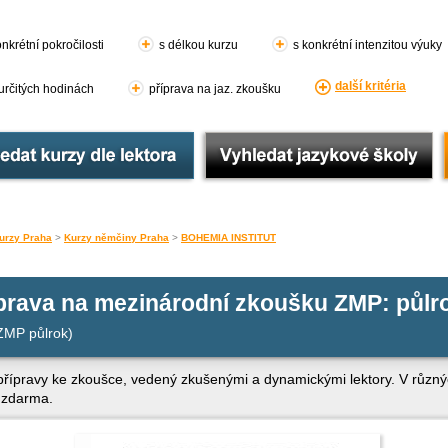
nkrétní pokročilosti
s délkou kurzu
s konkrétní intenzitou výuky
další kritéria
 určitých hodinách
příprava na jaz. zkoušku
urzy Praha
>
Kurzy němčiny Praha
>
BOHEMIA INSTITUT
prava na mezinárodní zkoušku ZMP: půlr
 ZMP půlrok)
 přípravy ke zkoušce, vedený zkušenými a dynamickými lektory. V různ
e zdarma.