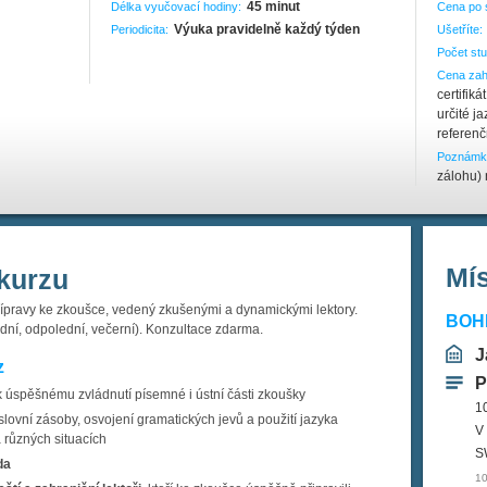
45 minut
Délka vyučovací hodiny:
Cena po 
Výuka pravidelně každý týden
Periodicita:
Ušetříte:
Počet stu
Cena zah
certifik
určité j
referen
Poznámk
zálohu)
Mí
kurzu
přípravy ke zkoušce, vedený zkušenými a dynamickými lektory.
BOHE
ní, odpolední, večerní). Konzultace zdarma.
J
z
P
k úspěšnému zvládnutí písemné i ústní části zkoušky
1
lovní zásoby, osvojení gramatických jevů a použití jazyka
V
 různých situacích
S
da
10