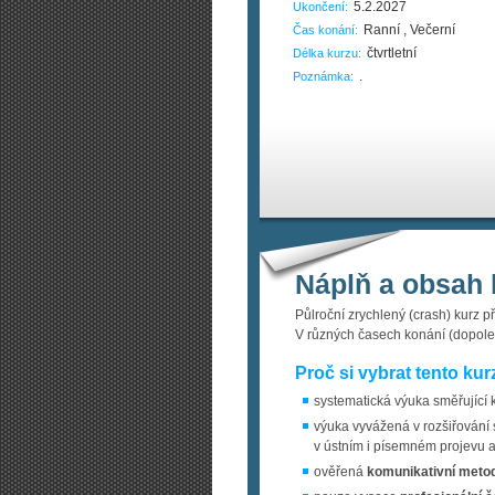
5.2.2027
Ukončení:
Ranní , Večerní
Čas konání:
čtvrtletní
Délka kurzu:
.
Poznámka:
Náplň a obsah 
Půlroční zrychlený (crash) kurz 
V různých časech konání (dopoled
Proč si vybrat tento kur
systematická výuka směřující 
výuka vyvážená v rozšiřování s
v ústním i písemném projevu a
ověřená
komunikativní meto