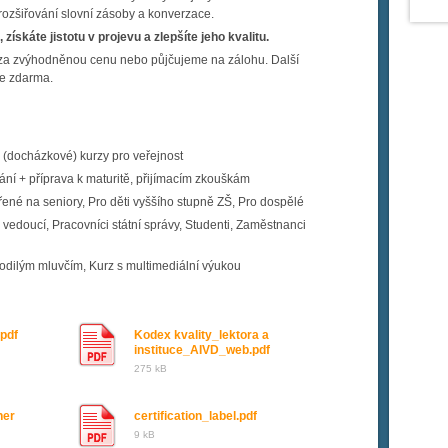
rozšiřování slovní zásoby a konverzace.
získáte jistotu v projevu a zlepšíte jeho kvalitu.
za zvýhodněnou cenu nebo půjčujeme na zálohu. Další
te zdarma.
(docházkové) kurzy pro veřejnost
í + příprava k maturitě, přijímacím zkouškám
né na seniory, Pro děti vyššího stupně ZŠ, Pro dospělé
vedoucí, Pracovníci státní správy, Studenti, Zaměstnanci
odilým mluvčím, Kurz s multimediální výukou
pdf
Kodex kvality_lektora a
instituce_AIVD_web.pdf
275 kB
ner
certification_label.pdf
9 kB