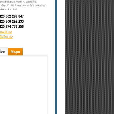
sti Strašnic u metra A, zastávka
rašnická. Možnost placeného i volného
rkování v okolí.
420 602 299 847
420 606 292 233
420 274 776 256
ww.bi.cz
nfo@bi.cz
ice
Mapa