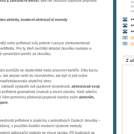
eští a zahraniční lektoři
, kteří ke zkoušce úspěšně připravili
čá
St
pa
+
ideo aktivity, moderní aktivizační metody
+
+
w
chtějí nebo potřebují svůj pokrok v jazyce zdokumentovat
i
tifikátu. Pro ty, kteří nechtějí skládat zkoušku naslepo a
né vynaložení peněz za zkoušku.
Z ul
Vám pomůže ve studentské nebo pracovní kariéře. Díky kurzu
 tak abyste nešli do neznámého, ale byli si jisti svými
nepředstavovala zbytečný stres.
d základů vystavěli své jazykové dovednosti,
aktivizovali svoji
i potřebné gramatické znalosti a slovní zásobu. Naši výteční,
toři Vám pomohou překonat jazykové bariéry svým
aktivním,
tupem
.
ednosti potřebné k úspěchu v jednotlivých částech zkoušky –
žený, s použitím kvalitní moderní výukové metody.
 moderní aktivizační metody ve výuce jazyka. Při hodinách se