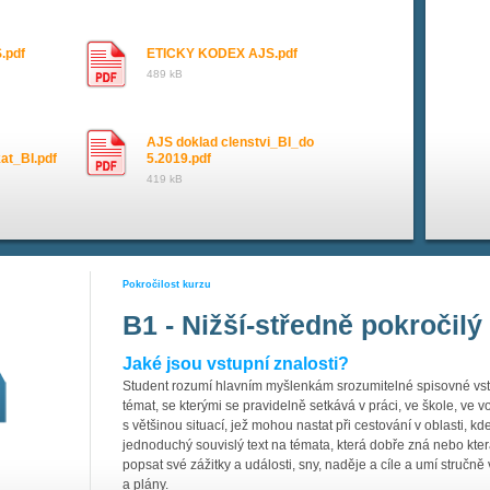
.pdf
ETICKY KODEX AJS.pdf
489 kB
AJS doklad clenstvi_BI_do
kat_BI.pdf
5.2019.pdf
419 kB
Pokročilost kurzu
B1 - Nižší-středně pokročilý
Jaké jsou vstupní znalosti?
Student rozumí hlavním myšlenkám srozumitelné spisovné vstu
témat, se kterými se pravidelně setkává v práci, ve škole, ve v
s většinou situací, jež mohou nastat při cestování v oblasti, k
jednoduchý souvislý text na témata, která dobře zná nebo kter
popsat své zážitky a události, sny, naděje a cíle a umí stručně
a plány.