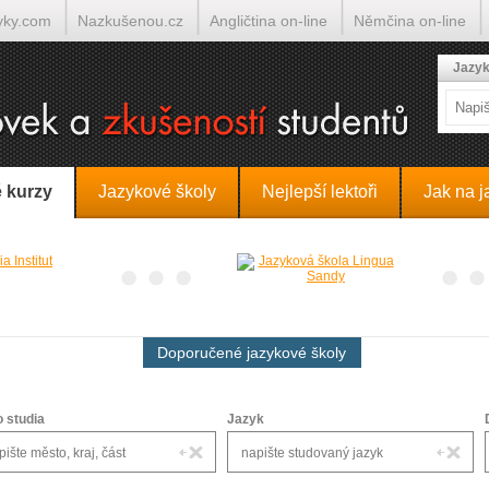
yky.com
Nazkušenou.cz
Angličtina on-line
Němčina on-line
lumočí.cz
Jazyk
 kurzy
Jazykové školy
Nejlepší lektoři
Jak na j
Doporučené jazykové školy
o studia
Jazyk