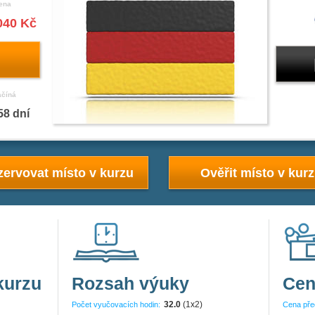
ena
040 Kč
ačíná
58 dní
ervovat místo v kurzu
Ověřit místo v kur
kurzu
Rozsah výuky
Cen
32.0
(1x2)
Počet vyučovacích hodin:
Cena pře