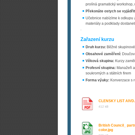
prolíná gramatický workshop, 
Překonáte ostych se vyjádřit, 
Učebnice nabízíme k odkupu 
materiály a podklady dostane
.
Zařazení kurzu
Druh kurzu:
Běžné skupinové 
Obsahové zaměření:
Doučován
Věková skupina:
Kurzy zaměře
Profesní skupina:
Manažeři a 
soukromých a státních firem
Forma výuky:
Konverzace s r
CLENSKY LIST AIVD.
412 kB
British Council_ part
color.jpg