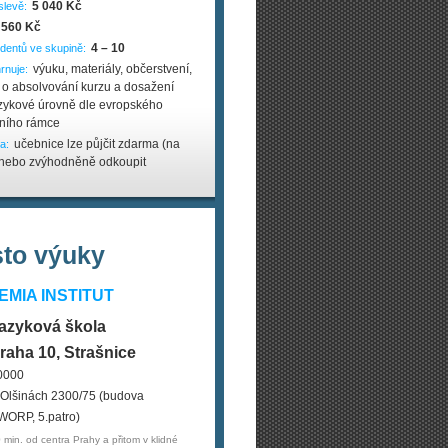
5 040 Kč
slevě:
560 Kč
4 – 10
dentů ve skupině:
výuku, materiály, občerstvení,
rnuje:
át o absolvování kurzu a dosažení
azykové úrovně dle evropského
čního rámce
učebnice lze půjčit zdarma (na
a:
 nebo zvýhodněně odkoupit
sto výuky
MIA INSTITUT
azyková škola
raha 10, Strašnice
0000
 Olšinách 2300/75 (budova
WORP, 5.patro)
 min. od centra Prahy a přitom v klidné