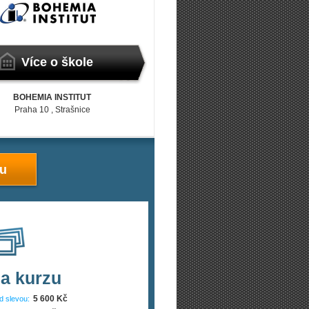
Více o škole
BOHEMIA INSTITUT
Praha 10
, Strašnice
zu
a kurzu
5 600 Kč
d slevou: