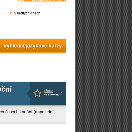
v určitých dnech
oční
přidat
ke srovnání
ých časech konání (dopolední,