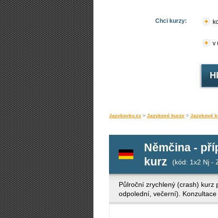
Chci kurzy:
ko
v
Jazykovky.cz
>
Jazykové kurzy
>
Jazykové k
Němčina - pří
kurz
(kód: 1x2 Nj -
Půlroční zrychlený (crash) kurz
odpolední, večerní). Konzultac