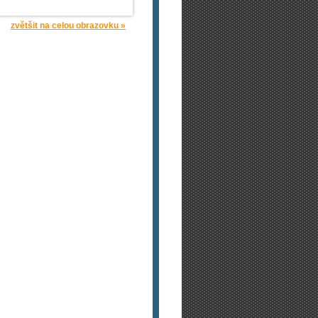
zvětšit na celou obrazovku »