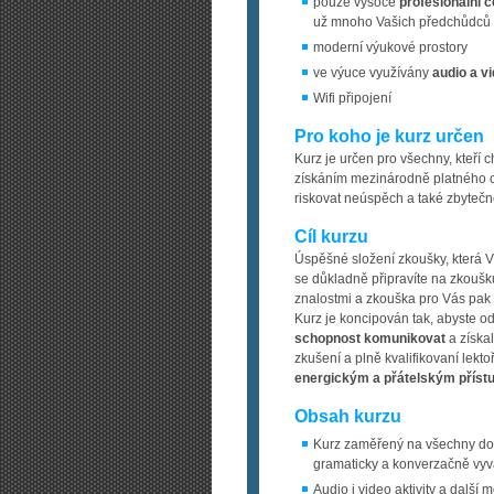
pouze vysoce
profesionální č
už mnoho Vašich předchůdců
moderní výukové prostory
ve výuce využívány
audio a v
Wifi připojení
Pro koho je kurz určen
Kurz je určen pro všechny, kteří 
získáním mezinárodně platného cer
riskovat neúspěch a také zbyteč
Cíl kurzu
Úspěšné složení zkoušky, která 
se důkladně připravíte na zkoušku,
znalostmi a zkouška pro Vás pak 
Kurz je koncipován tak, abyste o
schopnost komunikovat
a získal
zkušení a plně kvalifikovaní lek
energickým a přátelským přís
Obsah kurzu
Kurz zaměřený na všechny dov
gramaticky a konverzačně vyvá
Audio i video aktivity a další