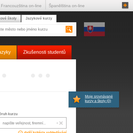
Francouzština on-line
Španělština on-line
ové školy
Jazykové kurzy
azyky
Zkušenosti studentů
Moje srovnávané
kurzy a školy
(0)
Druh kurzu
další kritéria vyhledávání