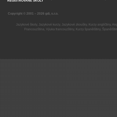
REGISTROVANÉ ŠKOLY
Copyright © 2001 – 2026
gdi, s.r.o.
Jazykové školy
,
Jazykové kurzy
,
Jazykové zkoušky
,
Kurzy angličtiny
,
Ang
Francouzština
,
Výuka francouzštiny
,
Kurzy španělštiny
,
Španělšti