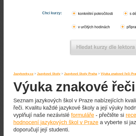
Chci kurzy:
konkrétní pokročilosti
s d
v určitých hodinách
přípr
Jazykovky.cz
>
Jazykové školy
>
Jazykové školy Praha
>
Výuka znakové řeči Pr
Výuka znakové řeči
Seznam jazykových škol v Praze nabízejících kval
řeči. Kvalitu každé jazykové školy a její výuky hodnot
vyplňují naše nezávislé
formuláře
- přečtěte si
rece
hodnocení jazykových škol v Praze
a vyberte si ja
doporučují její studenti.