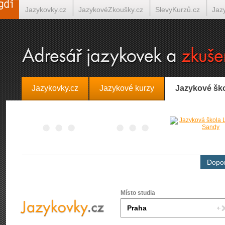
Jazykovky.cz
JazykovéZkoušky.cz
SlevyKurzů.cz
Jaz
Španělština on-line
Italština on-line
Tlumočení-Překlady.
Jazykovky.cz
Jazykové kurzy
Jazykové šk
Dopor
Místo studia