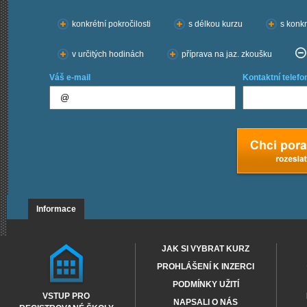
Chci kurzy:
konkrétní pokročilosti
s délkou kurzu
s konkr
v určitých hodinách
příprava na jaz. zkoušku
Váš e-mail
Kontaktní telefo
Informace
JAK SI VYBRAT KURZ
PROHLÁŠENÍ K INZERCI
PODMÍNKY UŽITÍ
VSTUP PRO
NAPSALI O NÁS