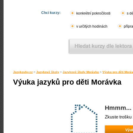
Chci kurzy:
konkrétní pokročilosti
s d
v určitých hodinách
přípr
Jazykovky.cz
>
Jazykové školy
>
Jazykové školy Morávka
>
Výuka pro děti Morá
Výuka jazyků pro děti Morávka
Hmmm... 
Zkuste trošku 
Výuk