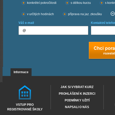
konkrétní pokročilosti
s délkou kurzu
s konkr
v určitých hodinách
příprava na jaz. zkoušku
Váš e-mail
Kontaktní telefo
Informace
JAK SI VYBRAT KURZ
PROHLÁŠENÍ K INZERCI
PODMÍNKY UŽITÍ
VSTUP PRO
NAPSALI O NÁS
REGISTROVANÉ ŠKOLY