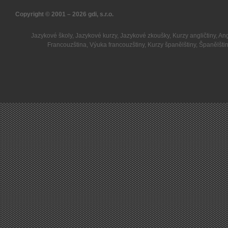
Copyright © 2001 – 2026
gdi, s.r.o.
Jazykové školy
,
Jazykové kurzy
,
Jazykové zkoušky
,
Kurzy angličtiny
,
Ang
Francouzština
,
Výuka francouzštiny
,
Kurzy španělštiny
,
Španělšti