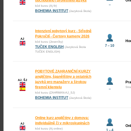
obchodního i profesního jazyka
Onl
–
kód kurzu (Aj fir)
BOHEMIA INSTITUT
(Jazyková škola)
Intenzivní pobytový kurz - Středně
Pokročilí - Čertovy kameny 2026
AJ
Ho
kód kurzu (Jeseníky)
7 – 10
TUČEK ENGLISH
(Jazyková škola
TUČEK ENGLISH)
POBYTOVÉ ZAHRANIČNÍ KURZY
angličtiny, španělštiny a ostatních
AJ, ŠJ
jazyků pro manažery a širokou
Pr
firemní klientelu
Str
–
kód kurzu (ZAHRMAN-AJ_SJ)
BOHEMIA INSTITUT
(Jazyková škola)
Online kurz angličtiny z domova:
individuálně či v mikroskupinách
AJ
Onl
kód kurzu (Aj online)
1 – 4