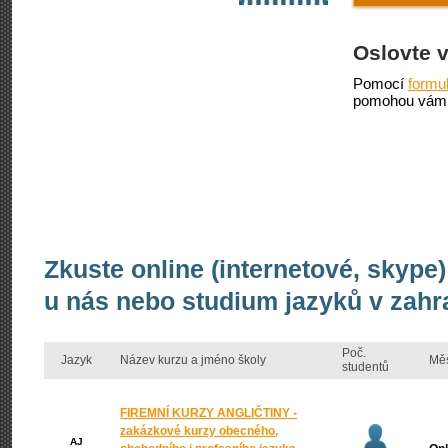
Oslovte 
Pomocí
formu
pomohou vám 
Zkuste online (internetové, skype)
u nás nebo studium jazyků v zahr
Poč.
Jazyk
Název kurzu a jméno školy
Mě
studentů
FIREMNÍ KURZY ANGLIČTINY -
zakázkové kurzy obecného,
AJ