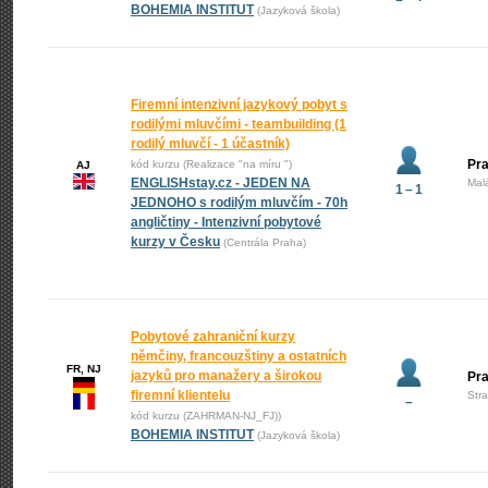
BOHEMIA INSTITUT
(Jazyková škola)
Firemní intenzivní jazykový pobyt s
rodilými mluvčími - teambuilding (1
rodilý mluvčí - 1 účastník)
Pra
kód kurzu (Realizace "na míru ")
AJ
ENGLISHstay.cz - JEDEN NA
Mal
1 – 1
JEDNOHO s rodilým mluvčím - 70h
angličtiny - Intenzivní pobytové
kurzy v Česku
(Centrála Praha)
Pobytové zahraniční kurzy
němčiny, francouzštiny a ostatních
FR, NJ
jazyků pro manažery a širokou
Pr
firemní klientelu
Str
–
kód kurzu (ZAHRMAN-NJ_FJ))
BOHEMIA INSTITUT
(Jazyková škola)