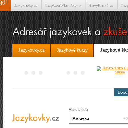
Jazykovky.cz
JazykovéZkoušky.cz
SlevyKurzů.cz
Jaz
Španělština on-line
Italština on-line
Tlumočení-Překlady.
Jazykovky.cz
Jazykové kurzy
Jazykové šk
Dopor
Místo studia