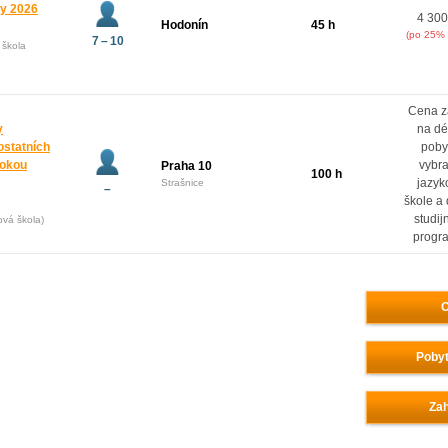
ny 2026
4 300
Hodonín
45 h
(po 25% 
7 – 10
 škola
Cena z
y
na dé
ostatních
poby
rokou
vybr
Praha 10
100 h
jazyk
Strašnice
–
škole a
studij
ová škola)
progr
O
Pobyt
Zah