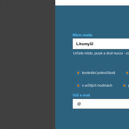
Místo studia
Určete místo, jazyk a druh kurzu - z
Chci kurzy:
konkrétní pokročilosti
v určitých hodinách
Váš e-mail