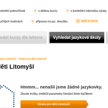
nkrétní pokročilosti
s délkou kurzu
s konkrétní intenzitou výuky
další kritéria
 určitých hodinách
příprava na jaz. zkoušku
koly Litomyšl
>
Výuka pro děti Litomyšl
ěti Litomyšl
Hmmm... nenašli jsme žádné jazykovky.
Zkuste trošku změkčit parametry hledání tímto tlačítkem:
Výuka pro děti Litomyšl