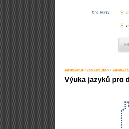
Chci kurzy:
ko
v
Jazykovky.cz
>
Jazykové školy
>
Jazykové š
Výuka jazyků pro d