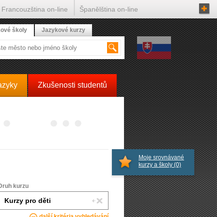
Francouzština on-line
Španělština on-line
ové školy
Jazykové kurzy
azyky
Zkušenosti studentů
Moje srovnávané
kurzy a školy
(0)
Druh kurzu
další kritéria vyhledávání