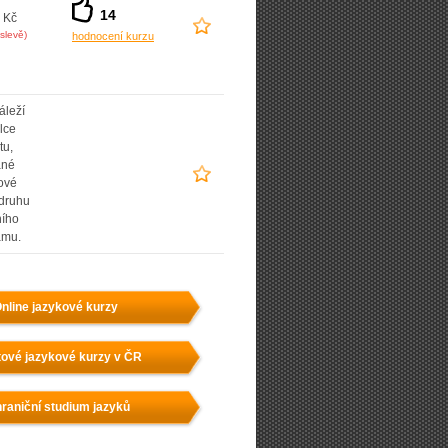
14
 Kč
slevě)
hodnocení kurzu
áleží
lce
tu,
ané
ové
 druhu
ního
amu.
nline jazykové kurzy
ové jazykové kurzy v ČR
raniční studium jazyků