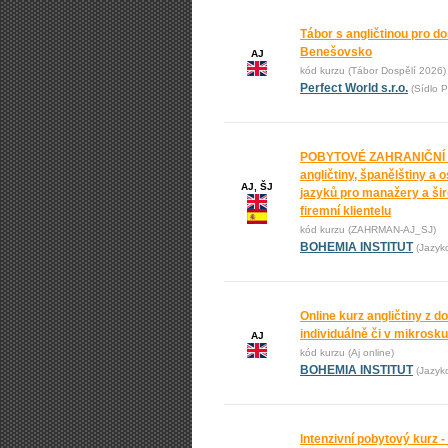
Tábor s angličtinou pro do
Benešovsko
AJ
kód kurzu (Tábor Dospělí 2026)
Perfect World s.r.o.
(Sídlo P
POBYTOVÉ ZAHRANIČNÍ
angličtiny, španělštiny a 
AJ, ŠJ
jazyků pro manažery a ši
firemní klientelu
kód kurzu (ZAHRMAN-AJ_SJ)
BOHEMIA INSTITUT
(Jazyk
Online kurz angličtiny z 
individuálně či v mikrosk
AJ
kód kurzu (Aj online)
BOHEMIA INSTITUT
(Jazyk
Intenzivní pobytový kurz -