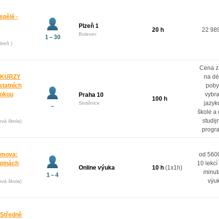
spělé -
Plzeň 1
20 h
22 98
Bolevec
1 – 30
lzeň )
Cena z
 KURZY
na dé
ostatních
poby
rokou
vybr
Praha 10
100 h
jazyk
Strašnice
–
škole a
studij
ová škola)
progr
domova:
od 5600
upinách
10 lekcí
Online výuka
10 h
(1x1h)
minut
1 – 4
výu
ová škola)
 Středně