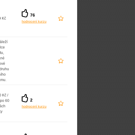
76
9 Kč
hodnocení kurzu
áleží
lce
tu,
ané
ové
 druhu
ního
amu.
 Kč /
2
 po 60
ách
hodnocení kurzu
ky