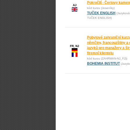
Pokročilí - Čertovy kame
AJ
kód kurzu (Jeseníky)
TUČEK ENGLISH
(Jazyková
TUČEK ENGLISH)
Pobytové zahraniční kurz
němčiny, francouzštiny a 
FR, NJ
jazyků pro manažery a ši
firemní klientelu
kód kurzu (ZAHRMAN-NJ_FJ))
BOHEMIA INSTITUT
(Jazyk