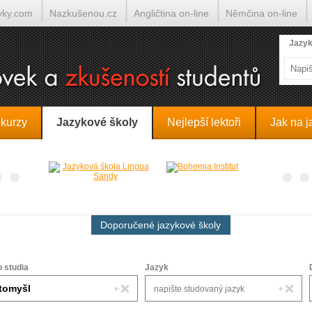
yky.com
Nazkušenou.cz
Angličtina on-line
Němčina on-line
lumočí.cz
Jazyk
 kurzy
Jazykové školy
Nejlepší lektoři
Jak na j
Doporučené jazykové školy
o studia
Jazyk