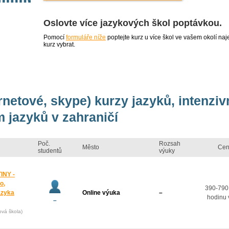
Oslovte více jazykových škol poptávkou.
Pomocí
formuláře níže
poptejte kurz u více škol ve vašem okolí 
kurz vybrat.
ernetové, skype) kurzy jazyků, intenzi
 jazyků v zahraničí
Poč.
Rozsah
Město
Cen
studentů
výuky
INY -
o,
390-790
azyka
Online výuka
–
hodinu 
–
ová škola)