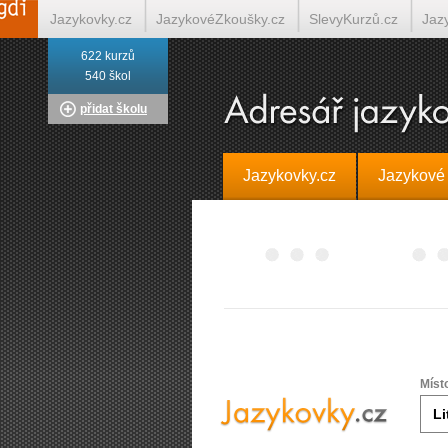
Jazykovky.cz
JazykovéZkoušky.cz
SlevyKurzů.cz
Jaz
622 kurzů
Italština on-line
Tlumočení-Překlady.cz
Překládá.cz
T
540 škol
přidat školu
Jazykovky.cz
Jazykové
Míst