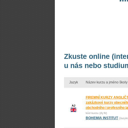
Zkuste online (int
u nás nebo studium
Jazyk
Název kurzu a jméno školy
FIREMNÍ KURZY ANGLIČT
zakázkové kurzy obecnéh
AJ
obchodního i profesního j
kód kurzu (Aj fir)
BOHEMIA INSTITUT
(Jazyk