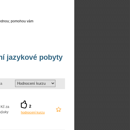
najednou; pomohou vám
vní jazykové pobyty
a
2
 Kč za
výuky
hodnocení kurzu