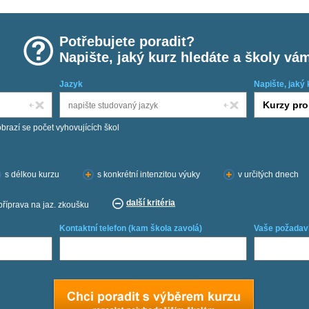
Potřebujete poradit?
Napište, jaký kurz hledáte a školy vá
Jazyk
Napište, jaký 
obrazí se počet vyhovujících škol
s délkou kurzu
s konkrétní intenzitou výuky
v určitých dnech
další kritéria
příprava na jaz. zkoušku
Kontaktní telefon (kam škola zavolá)
Vaše požadav