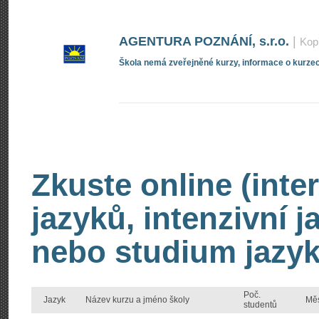
AGENTURA POZNÁNÍ, s.r.o.
|
Kop
Škola nemá zveřejněné kurzy, informace o kurzec
Zkuste online (inte
jazyků, intenzivní 
nebo studium jazyk
Poč.
Jazyk
Název kurzu a jméno školy
Mě
studentů