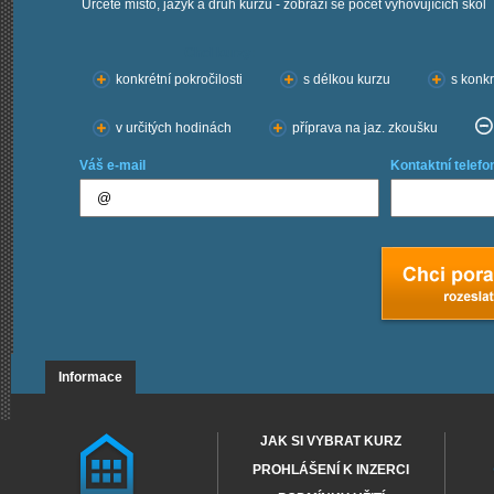
Určete místo, jazyk a druh kurzu - zobrazí se počet vyhovujících škol
Chci kurzy:
konkrétní pokročilosti
s délkou kurzu
s konkr
v určitých hodinách
příprava na jaz. zkoušku
Váš e-mail
Kontaktní telefo
Informace
JAK SI VYBRAT KURZ
PROHLÁŠENÍ K INZERCI