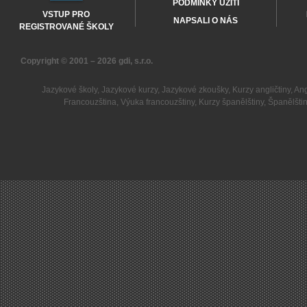
PODMÍNKY UŽITÍ
VSTUP PRO
NAPSALI O NÁS
REGISTROVANÉ ŠKOLY
Copyright © 2001 – 2026
gdi, s.r.o.
Jazykové školy
,
Jazykové kurzy
,
Jazykové zkoušky
,
Kurzy angličtiny
,
Ang
Francouzština
,
Výuka francouzštiny
,
Kurzy španělštiny
,
Španělšti