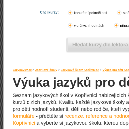
Chci kurzy:
konkrétní pokročilosti
s d
v určitých hodinách
přípr
Jazykovky.cz
>
Jazykové školy
>
Jazykové školy Kopřivnice
>
Výuka pro děti Kop
Výuka jazyků pro d
Seznam jazykových škol v Kopřivnici nabízejících 
kurzů cizích jazyků. Kvalitu každé jazykové školy a 
pro děti hodnotí studenti, děti nebo rodiče, kteří v
formuláře
- přečtěte si
recenze, reference a hodnoc
Kopřivnici
a vyberte si jazykovou školu, kterou dopor