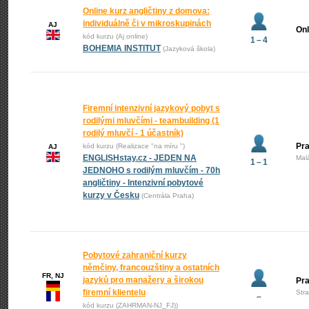
Online kurz angličtiny z domova:
individuálně či v mikroskupinách
AJ
Onl
kód kurzu (Aj online)
1 – 4
BOHEMIA INSTITUT
(Jazyková škola)
Firemní intenzivní jazykový pobyt s
rodilými mluvčími - teambuilding (1
rodilý mluvčí - 1 účastník)
Pra
kód kurzu (Realizace "na míru ")
AJ
ENGLISHstay.cz - JEDEN NA
Mal
1 – 1
JEDNOHO s rodilým mluvčím - 70h
angličtiny - Intenzivní pobytové
kurzy v Česku
(Centrála Praha)
Pobytové zahraniční kurzy
němčiny, francouzštiny a ostatních
FR, NJ
jazyků pro manažery a širokou
Pr
firemní klientelu
Str
–
kód kurzu (ZAHRMAN-NJ_FJ))