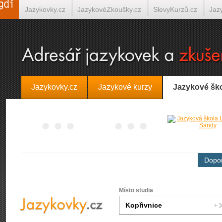
Jazykovky.cz
JazykovéZkoušky.cz
SlevyKurzů.cz
Jaz
Španělština on-line
Italština on-line
Tlumočení-Překlady.
Jazykovky.cz
Jazykové kurzy
Jazykové šk
Dopor
Místo studia