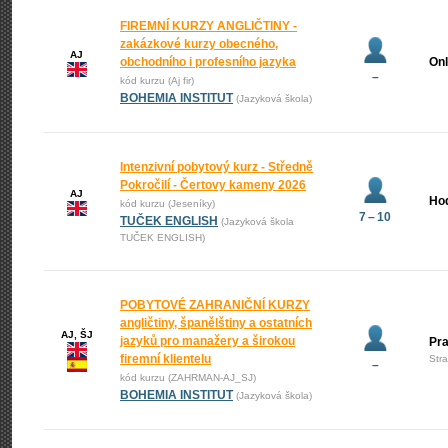
FIREMNÍ KURZY ANGLIČTINY -
zakázkové kurzy obecného,
AJ
obchodního i profesního jazyka
Onl
–
kód kurzu (Aj fir)
BOHEMIA INSTITUT
(Jazyková škola)
Intenzivní pobytový kurz - Středně
Pokročilí - Čertovy kameny 2026
AJ
Ho
kód kurzu (Jeseníky)
7 – 10
TUČEK ENGLISH
(Jazyková škola
TUČEK ENGLISH)
POBYTOVÉ ZAHRANIČNÍ KURZY
angličtiny, španělštiny a ostatních
AJ, ŠJ
jazyků pro manažery a širokou
Pr
firemní klientelu
Str
–
kód kurzu (ZAHRMAN-AJ_SJ)
BOHEMIA INSTITUT
(Jazyková škola)