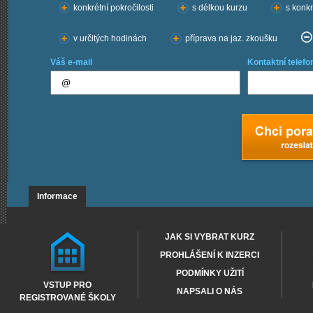
konkrétní pokročilosti
s délkou kurzu
s konkr
v určitých hodinách
příprava na jaz. zkoušku
Váš e-mail
Kontaktní telefo
Informace
JAK SI VYBRAT KURZ
PROHLÁŠENÍ K INZERCI
PODMÍNKY UŽITÍ
VSTUP PRO
NAPSALI O NÁS
REGISTROVANÉ ŠKOLY