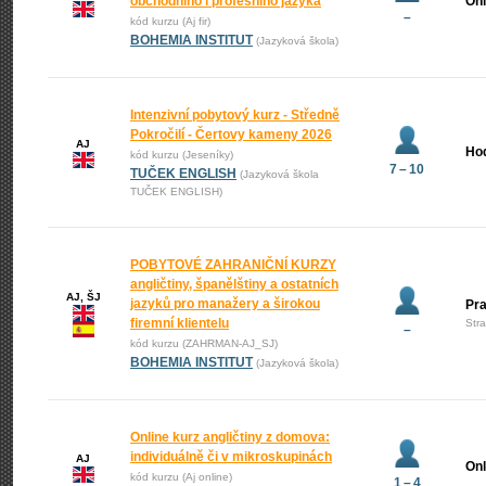
obchodního i profesního jazyka
Onl
–
kód kurzu (Aj fir)
BOHEMIA INSTITUT
(Jazyková škola)
Intenzivní pobytový kurz - Středně
Pokročilí - Čertovy kameny 2026
AJ
Ho
kód kurzu (Jeseníky)
7 – 10
TUČEK ENGLISH
(Jazyková škola
TUČEK ENGLISH)
POBYTOVÉ ZAHRANIČNÍ KURZY
angličtiny, španělštiny a ostatních
AJ, ŠJ
jazyků pro manažery a širokou
Pr
firemní klientelu
Str
–
kód kurzu (ZAHRMAN-AJ_SJ)
BOHEMIA INSTITUT
(Jazyková škola)
Online kurz angličtiny z domova:
individuálně či v mikroskupinách
AJ
Onl
kód kurzu (Aj online)
1 – 4