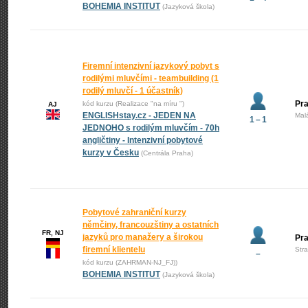
BOHEMIA INSTITUT
(Jazyková škola)
Firemní intenzivní jazykový pobyt s
rodilými mluvčími - teambuilding (1
rodilý mluvčí - 1 účastník)
Pra
kód kurzu (Realizace "na míru ")
AJ
ENGLISHstay.cz - JEDEN NA
Mal
1 – 1
JEDNOHO s rodilým mluvčím - 70h
angličtiny - Intenzivní pobytové
kurzy v Česku
(Centrála Praha)
Pobytové zahraniční kurzy
němčiny, francouzštiny a ostatních
FR, NJ
jazyků pro manažery a širokou
Pr
firemní klientelu
Str
–
kód kurzu (ZAHRMAN-NJ_FJ))
BOHEMIA INSTITUT
(Jazyková škola)