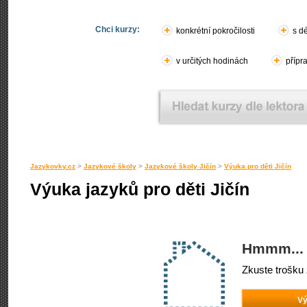
Chci kurzy:
konkrétní pokročilosti
s d
v určitých hodinách
přípr
Jazykovky.cz
>
Jazykové školy
>
Jazykové školy Jičín
>
Výuka pro děti Jičín
Výuka jazyků pro děti Jičín
Hmmm... 
Zkuste trošku 
Vý