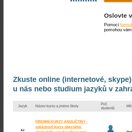
Oslovte 
Pomocí
formu
pomohou vám 
Zkuste online (internetové, skype)
u nás nebo studium jazyků v zahr
Poč.
Jazyk
Název kurzu a jméno školy
Mě
studentů
FIREMNÍ KURZY ANGLIČTINY -
zakázkové kurzy obecného,
AJ