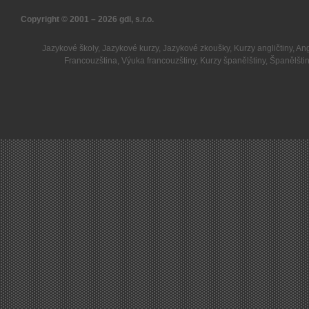
Copyright © 2001 – 2026
gdi, s.r.o.
Jazykové školy
,
Jazykové kurzy
,
Jazykové zkoušky
,
Kurzy angličtiny
,
Ang
Francouzština
,
Výuka francouzštiny
,
Kurzy španělštiny
,
Španělšti