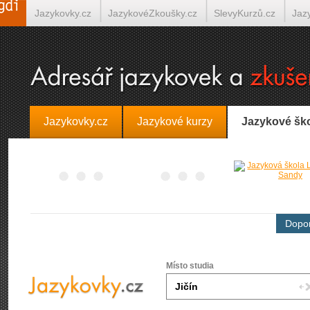
Jazykovky.cz
JazykovéZkoušky.cz
SlevyKurzů.cz
Jaz
Španělština on-line
Italština on-line
Tlumočení-Překlady.
Jazykovky.cz
Jazykové kurzy
Jazykové šk
Dopor
Místo studia