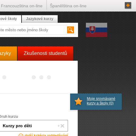
Francouzština on-line
Španělština on-line
ové školy
Jazykové kurzy
azyky
Zkušenosti studentů
Moje srovnávané
kurzy a školy
(0)
Druh kurzu
další kritéria vyhledávání