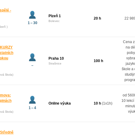
spělé -
Plzeň 1
20 h
22 98
Bolevec
1 – 30
lzeň )
Cena z
 KURZY
na dé
ostatních
poby
rokou
vybr
Praha 10
100 h
jazyk
Strašnice
–
škole a
studij
ová škola)
progr
domova:
od 5600
upinách
10 lekcí
Online výuka
10 h
(1x1h)
minut
1 – 4
výu
ová škola)
 Středně