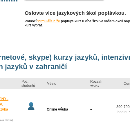
Oslovte více jazykových škol poptávkou.
Pomocí
formuláře níže
poptejte kurz u více škol ve vašem okolí 
kurz vybrat.
ernetové, skype) kurzy jazyků, intenzi
 jazyků v zahraničí
Poč.
Rozsah
Město
Cen
studentů
výuky
INY -
o,
390-790
azyka
Online výuka
–
hodinu 
–
ová škola)