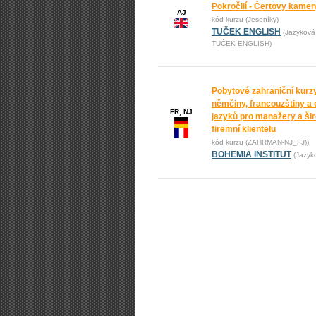
Pokročilí - Čertovy kame
AJ
kód kurzu (Jeseníky)
TUČEK ENGLISH
(Jazyková
TUČEK ENGLISH)
Pobytové zahraniční kurz
němčiny, francouzštiny a 
FR, NJ
jazyků pro manažery a ši
firemní klientelu
kód kurzu (ZAHRMAN-NJ_FJ))
BOHEMIA INSTITUT
(Jazyk