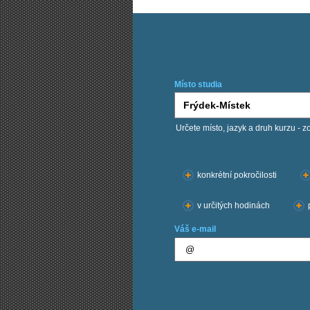
Místo studia
Určete místo, jazyk a druh kurzu - z
Chci kurzy:
konkrétní pokročilosti
v určitých hodinách
Váš e-mail