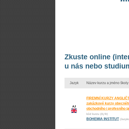
Zkuste online (int
u nás nebo studium
Jazyk
Název kurzu a jméno školy
FIREMNÍ KURZY ANGLIČT
zakázkové kurzy obecnéh
AJ
obchodního i profesního j
kód kurzu (Aj fir)
BOHEMIA INSTITUT
(Jazyk