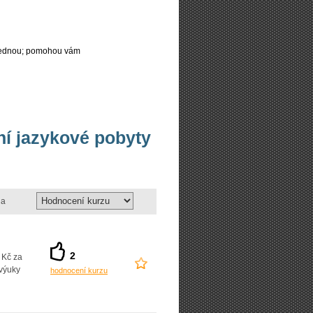
najednou; pomohou vám
vní jazykové pobyty
a
2
 Kč za
výuky
hodnocení kurzu