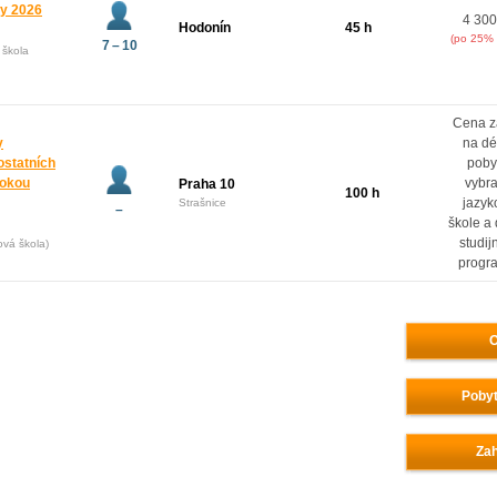
ny 2026
4 300
Hodonín
45 h
(po 25% 
7 – 10
 škola
Cena z
y
na dé
ostatních
poby
rokou
vybr
Praha 10
100 h
jazyk
Strašnice
–
škole a
studij
ová škola)
progr
O
Pobyt
Zah