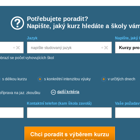
Potřebujete poradit?
Napište, jaký kurz hledáte a školy vá
Jazyk
Napište, jaký 
obrazí se počet vyhovujících škol
s délkou kurzu
s konkrétní intenzitou výuky
v určitých dnech
další kritéria
příprava na jaz. zkoušku
Kontaktní telefon (kam škola zavolá)
Vaše požadav