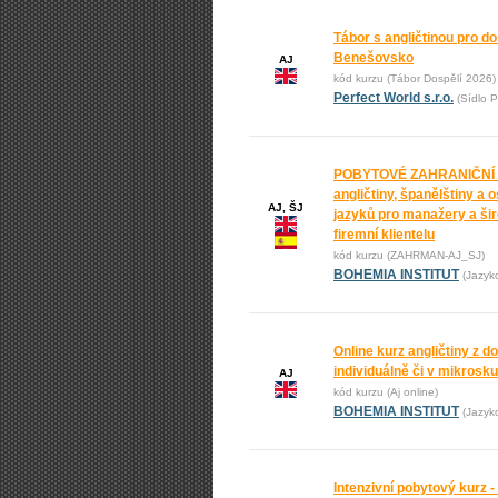
Tábor s angličtinou pro do
Benešovsko
AJ
kód kurzu (Tábor Dospělí 2026)
Perfect World s.r.o.
(Sídlo P
POBYTOVÉ ZAHRANIČNÍ
angličtiny, španělštiny a 
AJ, ŠJ
jazyků pro manažery a ši
firemní klientelu
kód kurzu (ZAHRMAN-AJ_SJ)
BOHEMIA INSTITUT
(Jazyk
Online kurz angličtiny z 
individuálně či v mikrosk
AJ
kód kurzu (Aj online)
BOHEMIA INSTITUT
(Jazyk
Intenzivní pobytový kurz -