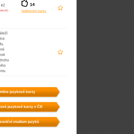
14
 Kč
slevě)
hodnocení kurzu
áleží
lce
tu,
ané
ové
 druhu
ního
amu.
nline jazykové kurzy
ové jazykové kurzy v ČR
raniční studium jazyků