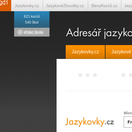
Jazykovky.cz
JazykovéZkoušky.cz
SlevyKurzů.cz
Jaz
621 kurzů
Italština on-line
Tlumočení-Překlady.cz
Překládá.cz
T
540 škol
přidat školu
Jazykovky.cz
Jazykové
Míst