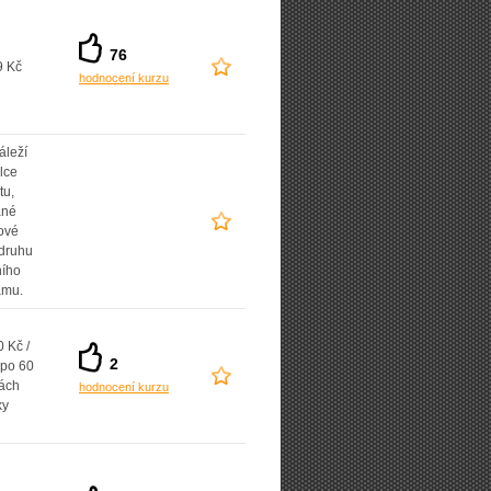
76
9 Kč
hodnocení kurzu
áleží
lce
tu,
ané
ové
 druhu
ního
amu.
 Kč /
2
 po 60
ách
hodnocení kurzu
ky