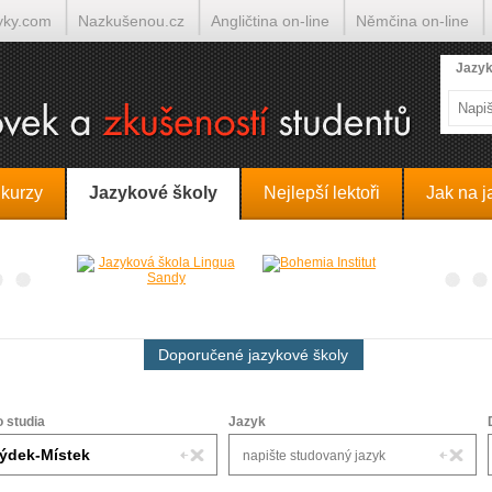
yky.com
Nazkušenou.cz
Angličtina on-line
Němčina on-line
lumočí.cz
Jazyk
 kurzy
Jazykové školy
Nejlepší lektoři
Jak na j
Doporučené jazykové školy
o studia
Jazyk