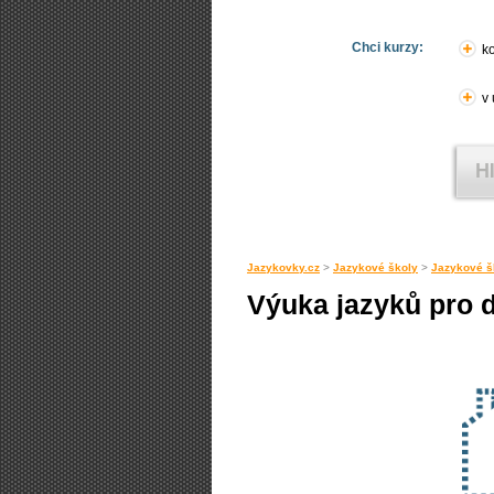
Chci kurzy:
ko
v
Jazykovky.cz
>
Jazykové školy
>
Jazykové š
Výuka jazyků pro d