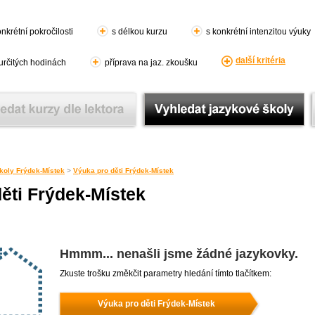
nkrétní pokročilosti
s délkou kurzu
s konkrétní intenzitou výuky
další kritéria
 určitých hodinách
příprava na jaz. zkoušku
koly Frýdek-Místek
>
Výuka pro děti Frýdek-Místek
ěti Frýdek-Místek
Hmmm... nenašli jsme žádné jazykovky.
Zkuste trošku změkčit parametry hledání tímto tlačítkem:
Výuka pro děti Frýdek-Místek