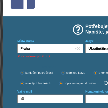
Potřebuje
Napište, 
Místo studia
Jazyk
Počet nalezených škol: 2
Chci kurzy:
konkrétní pokročilosti
s délkou kurzu
s konkr
v určitých hodinách
příprava na jaz. zkoušku
Váš e-mail
Kontaktní telefo