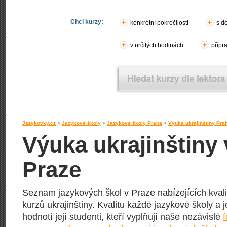
Chci kurzy:
konkrétní pokročilosti
s d
v určitých hodinách
přípr
Jazykovky.cz
>
Jazykové školy
>
Jazykové školy Praha
>
Výuka ukrajinštiny Pra
Výuka ukrajinštiny
Praze
Seznam jazykových škol v Praze nabízejících kval
kurzů ukrajinštiny. Kvalitu každé jazykové školy a 
hodnotí její studenti, kteří vyplňují naše nezávislé