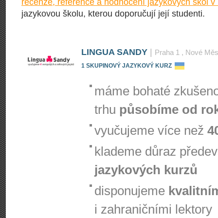
recenze, reference a hodnocení jazykových škol v
jazykovou školu, kterou doporučují její studenti.
LINGUA SANDY
|
Praha 1
, Nové Měs
1 SKUPINOVÝ JAZYKOVÝ KURZ
máme bohaté zkušenos
trhu
působíme od ro
vyučujeme více než
4
klademe důraz přede
jazykových kurzů
disponujeme
kvalitní
i zahraničními lektory