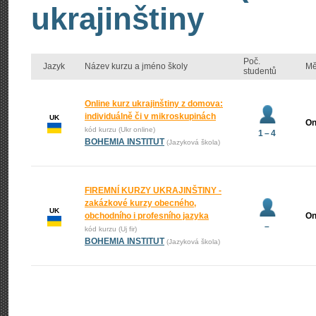
ukrajinštiny
Poč.
Jazyk
Název kurzu a jméno školy
Mě
studentů
Online kurz ukrajinštiny z domova:
individuálně či v mikroskupinách
UK
On
kód kurzu (Ukr online)
1 – 4
BOHEMIA INSTITUT
(Jazyková škola)
FIREMNÍ KURZY UKRAJINŠTINY -
zakázkové kurzy obecného,
UK
obchodního i profesního jazyka
On
–
kód kurzu (Uj fir)
BOHEMIA INSTITUT
(Jazyková škola)