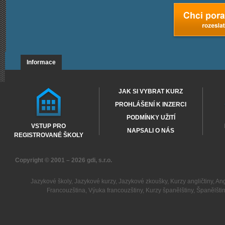
Informace
JAK SI VYBRAT KURZ
PROHLÁŠENÍ K INZERCI
PODMÍNKY UŽITÍ
VSTUP PRO
NAPSALI O NÁS
REGISTROVANÉ ŠKOLY
Copyright © 2001 – 2026
gdi, s.r.o.
Jazykové školy
,
Jazykové kurzy
,
Jazykové zkoušky
,
Kurzy angličtiny
,
Ang
Francouzština
,
Výuka francouzštiny
,
Kurzy španělštiny
,
Španělšti