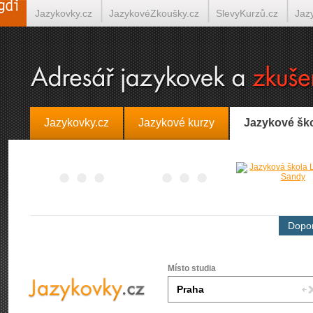
Jazykovky.cz
JazykovéZkoušky.cz
SlevyKurzů.cz
Jaz
Španělština on-line
Italština on-line
Tlumočení-Překlady.
Jazykovky.cz
Jazykové kurzy
Jazykové šk
Dopor
Místo studia