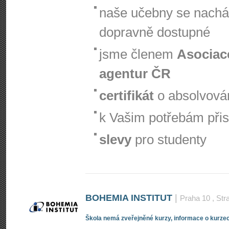
naše učebny se nachá
dopravně dostupné
jsme členem
Asociac
agentur ČR
certifikát
o absolvová
k Vašim potřebám při
slevy
pro studenty
BOHEMIA INSTITUT
|
Praha 10
, Str
Škola nemá zveřejněné kurzy, informace o kurzec