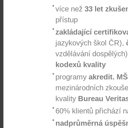
více než
33 let zkuše
přístup
zakládající certifiko
jazykových škol ČR),
vzdělávání dospělých)
kodexů kvality
programy
akredit. M
mezinárodních zkouš
kvality
Bureau Verita
60% klientů přichází 
nadprůměrná úspěš