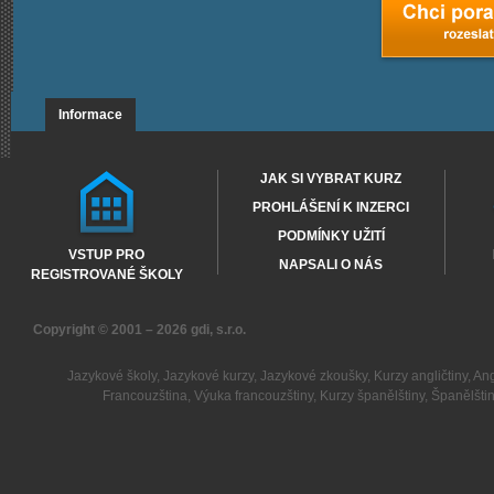
Informace
JAK SI VYBRAT KURZ
PROHLÁŠENÍ K INZERCI
PODMÍNKY UŽITÍ
VSTUP PRO
NAPSALI O NÁS
REGISTROVANÉ ŠKOLY
Copyright © 2001 – 2026
gdi, s.r.o.
Jazykové školy
,
Jazykové kurzy
,
Jazykové zkoušky
,
Kurzy angličtiny
,
Ang
Francouzština
,
Výuka francouzštiny
,
Kurzy španělštiny
,
Španělšti