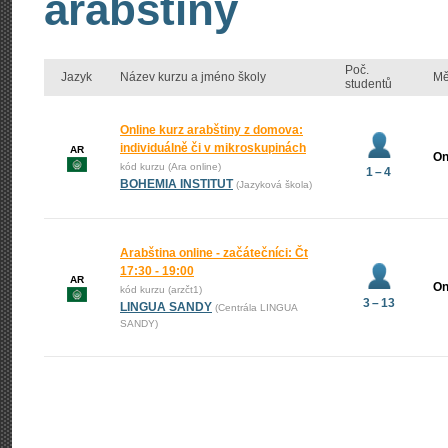
arabštiny
Poč.
Jazyk
Název kurzu a jméno školy
Mě
studentů
Online kurz arabštiny z domova:
individuálně či v mikroskupinách
AR
On
kód kurzu (Ara online)
1 – 4
BOHEMIA INSTITUT
(Jazyková škola)
Arabština online - začátečníci: Čt
17:30 - 19:00
AR
On
kód kurzu (arzčt1)
3 – 13
LINGUA SANDY
(Centrála LINGUA
SANDY)