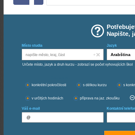
Potřebuje
Napište, 
Místo studia
Jazyk
Určete místo, jazyk a druh kurzu - zobrazí se počet vyhovujících škol
Chci kurzy:
konkrétní pokročilosti
s délkou kurzu
s konkr
v určitých hodinách
příprava na jaz. zkoušku
Váš e-mail
Kontaktní telefo