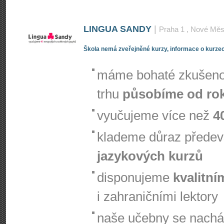
LINGUA SANDY
|
Praha 1
, Nové Měs
Škola nemá zveřejněné kurzy, informace o kurzec
máme bohaté zkušenos
trhu
působíme od ro
vyučujeme více než
4
klademe důraz přede
jazykových kurzů
disponujeme
kvalitní
i zahraničními lektory
naše učebny se nachá