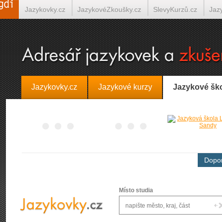
Jazykovky.cz
JazykovéZkoušky.cz
SlevyKurzů.cz
Jaz
Španělština on-line
Italština on-line
Tlumočení-Překlady.
Jazykovky.cz
Jazykové kurzy
Jazykové šk
Dopor
Místo studia