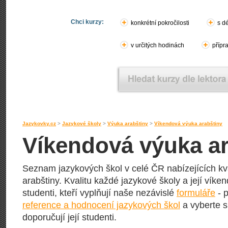
Chci kurzy:
konkrétní pokročilosti
s d
v určitých hodinách
přípr
Jazykovky.cz
>
Jazykové školy
>
Výuka arabštiny
>
Víkendová výuka arabštiny
Víkendová výuka ar
Seznam jazykových škol v celé ČR nabízejících kv
arabštiny. Kvalitu každé jazykové školy a její víke
studenti, kteří vyplňují naše nezávislé
formuláře
- p
reference a hodnocení jazykových škol
a vyberte s
doporučují její studenti.