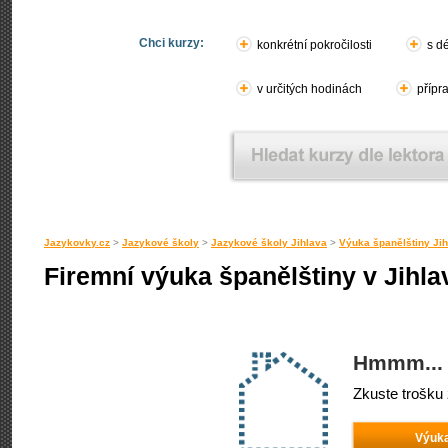
Chci kurzy:
konkrétní pokročilosti
s d
v určitých hodinách
přípr
Jazykovky.cz
>
Jazykové školy
>
Jazykové školy Jihlava
>
Výuka španělštiny Ji
Firemní výuka španělštiny v Jihla
Hmmm... 
Zkuste trošku 
Výuka