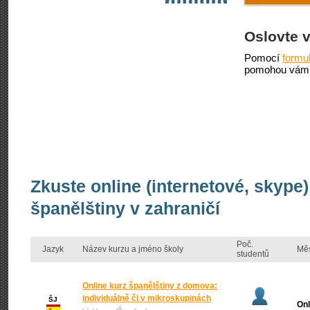
Oslovte 
Pomocí
formu
pomohou vám 
Zkuste online (internetové, skype
španělštiny v zahraničí
Poč.
Jazyk
Název kurzu a jméno školy
Mě
studentů
Online kurz španělštiny z domova:
individuálně či v mikroskupinách
ŠJ
Onl