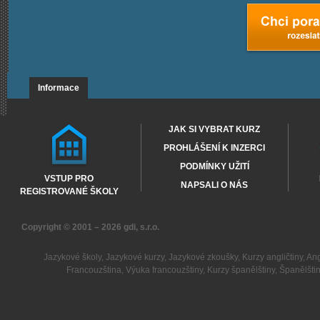
Informace
JAK SI VYBRAT KURZ
PROHLÁŠENÍ K INZERCI
PODMÍNKY UŽITÍ
VSTUP PRO
NAPSALI O NÁS
REGISTROVANÉ ŠKOLY
Copyright © 2001 – 2026
gdi, s.r.o.
Jazykové školy
,
Jazykové kurzy
,
Jazykové zkoušky
,
Kurzy angličtiny
,
Ang
Francouzština
,
Výuka francouzštiny
,
Kurzy španělštiny
,
Španělšti