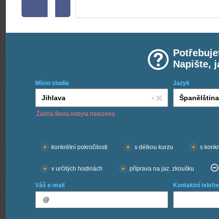
Potřebuje
Napište, 
Místo studia
Jazyk
Žádná škola nebyla nalezena
Chci kurzy:
konkrétní pokročilosti
s délkou kurzu
s konkr
v určitých hodinách
příprava na jaz. zkoušku
Váš e-mail
Kontaktní telefo