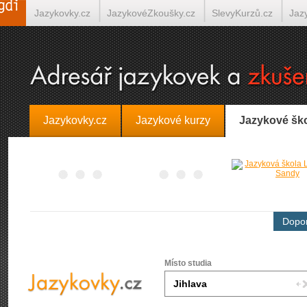
Jazykovky.cz
JazykovéZkoušky.cz
SlevyKurzů.cz
Jaz
Španělština on-line
Italština on-line
Tlumočení-Překlady.
Jazykovky.cz
Jazykové kurzy
Jazykové šk
Dopor
Místo studia