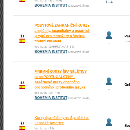
kód kurzu (Šj online)
1 – 4
BOHEMIA INSTITUT
(Jazyková škola)
POBYTOVÉ ZAHRANIČNÍ KURZY
angličtiny, španělštiny a ostatních
jazyků pro manažery a širokou
Pr
ŠJ
firemní klientelu
Str
–
kód kurzu (ZAHRMAN-AJ_SJ)
BOHEMIA INSTITUT
(Jazyková škola)
FIREMNÍ KURZY ŠPANĚLŠTINY
nebo PORTUGALŠTINY -
zakázkové kurzy obecného,
ŠJ
Onl
obchodního i profesního jazyka
–
kód kurzu (Šj+P fir)
BOHEMIA INSTITUT
(Jazyková škola)
Kurzy španělštiny ve Španělsku i
Latinské Americe
ŠJ
Se
kód kurzu (ŠJ)