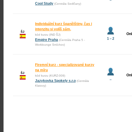
–
Cool Study
(Centrála Sedlčany)
Individuální kurz španělštiny, čas i
intenzitu si volíš sám,
ŠJ
Onl
kód kurzu (IND ŠJ)
1 – 2
Empire Praha
(Centrála Praha 5 -
Worklounge Smíchov)
Firemní kurz - specializované kurzy
na míru
ŠJ
Onl
kód kurzu (KURZ-009)
–
Jazykovka Spokely s.r.o
(Centrála
Klatovy)