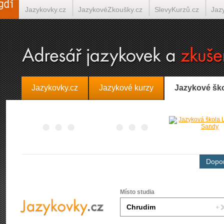
Jazykovky.cz
JazykovéZkoušky.cz
SlevyKurzů.cz
Jaz
Španělština on-line
Italština on-line
Tlumočení-Překlady.
Jazykovky.cz
Jazykové kurzy
Jazykové šk
Dopor
Místo studia