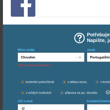
Potřebuje
Napište, 
Místo studia
Jazyk
Počet nalezených škol: 1
Chci kurzy:
konkrétní pokročilosti
s délkou kurzu
s konkr
v určitých hodinách
příprava na jaz. zkoušku
Váš e-mail
Kontaktní telefo