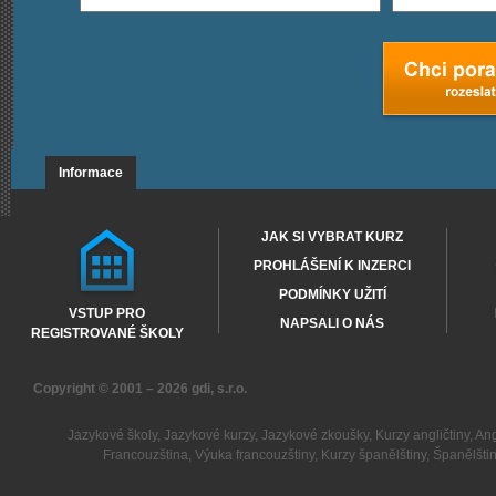
Informace
JAK SI VYBRAT KURZ
PROHLÁŠENÍ K INZERCI
PODMÍNKY UŽITÍ
VSTUP PRO
NAPSALI O NÁS
REGISTROVANÉ ŠKOLY
Copyright © 2001 – 2026
gdi, s.r.o.
Jazykové školy
,
Jazykové kurzy
,
Jazykové zkoušky
,
Kurzy angličtiny
,
Ang
Francouzština
,
Výuka francouzštiny
,
Kurzy španělštiny
,
Španělšti