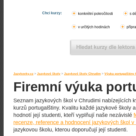
Chci kurzy:
konkrétní pokročilosti
s d
v určitých hodinách
přípr
Jazykovky.cz
>
Jazykové školy
>
Jazykové školy Chrudim
>
Výuka portugalštiny
Firemní výuka port
Seznam jazykových škol v Chrudimi nabízejících kv
kurzů portugalštiny. Kvalitu každé jazykové školy a 
hodnotí její studenti, kteří vyplňují naše nezávislé
recenze, reference a hodnocení jazykových škol v
jazykovou školu, kterou doporučují její studenti.