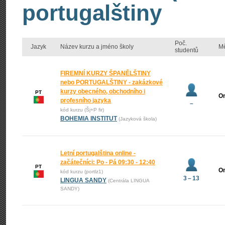
portugalštiny
Poč.
Jazyk
Název kurzu a jméno školy
M
studentů
FIREMNÍ KURZY ŠPANĚLŠTINY
nebo PORTUGALŠTINY - zakázkové
kurzy obecného, obchodního i
PT
On
profesního jazyka
–
kód kurzu (Šj+P fir)
BOHEMIA INSTITUT
(Jazyková škola)
Letní portugalština online -
začátečníci: Po - Pá 09:30 - 12:40
PT
On
kód kurzu (portlz1)
3 – 13
LINGUA SANDY
(Centrála LINGUA
SANDY)