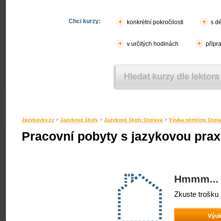
Chci kurzy:
konkrétní pokročilosti
s d
v určitých hodinách
přípr
Jazykovky.cz
>
Jazykové školy
>
Jazykové školy Ostrava
>
Výuka němčiny Ostr
Pracovní pobyty s jazykovou prax
Hmmm... 
Zkuste trošku 
Výuk