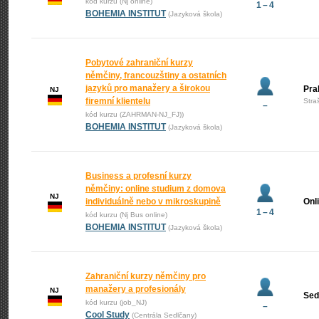
kód kurzu (Nj online)
1 – 4
BOHEMIA INSTITUT
(Jazyková škola)
Pobytové zahraniční kurzy
němčiny, francouzštiny a ostatních
jazyků pro manažery a širokou
Pra
NJ
firemní klientelu
Stra
–
kód kurzu (ZAHRMAN-NJ_FJ))
BOHEMIA INSTITUT
(Jazyková škola)
Business a profesní kurzy
němčiny: online studium z domova
NJ
individuálně nebo v mikroskupině
Onl
1 – 4
kód kurzu (Nj Bus online)
BOHEMIA INSTITUT
(Jazyková škola)
Zahraniční kurzy němčiny pro
manažery a profesionály
NJ
Sed
kód kurzu (job_NJ)
–
Cool Study
(Centrála Sedlčany)