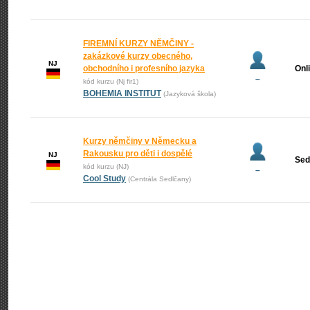
FIREMNÍ KURZY NĚMČINY -
zakázkové kurzy obecného,
NJ
obchodního i profesního jazyka
Onl
–
kód kurzu (Nj fir1)
BOHEMIA INSTITUT
(Jazyková škola)
Kurzy němčiny v Německu a
Rakousku pro děti i dospělé
NJ
Sed
kód kurzu (NJ)
–
Cool Study
(Centrála Sedlčany)