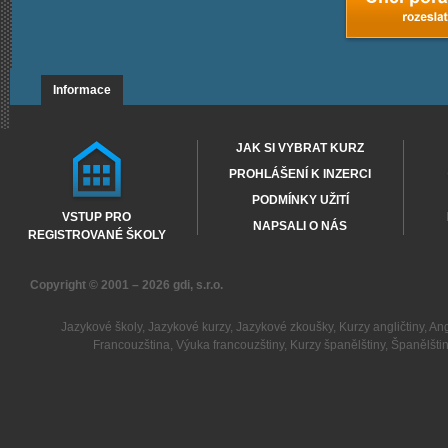
Informace
JAK SI VYBRAT KURZ
PROHLÁŠENÍ K INZERCI
PODMÍNKY UŽITÍ
VSTUP PRO
NAPSALI O NÁS
REGISTROVANÉ ŠKOLY
Copyright © 2001 – 2026
gdi, s.r.o.
Jazykové školy
,
Jazykové kurzy
,
Jazykové zkoušky
,
Kurzy angličtiny
,
Ang
Francouzština
,
Výuka francouzštiny
,
Kurzy španělštiny
,
Španělšti