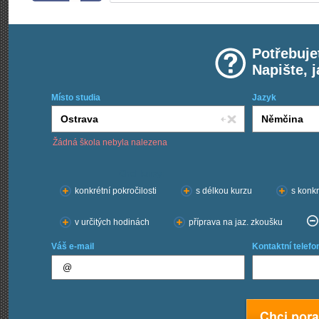
Potřebuje
Napište, 
Místo studia
Jazyk
Žádná škola nebyla nalezena
Chci kurzy:
konkrétní pokročilosti
s délkou kurzu
s konkr
v určitých hodinách
příprava na jaz. zkoušku
Váš e-mail
Kontaktní telefo