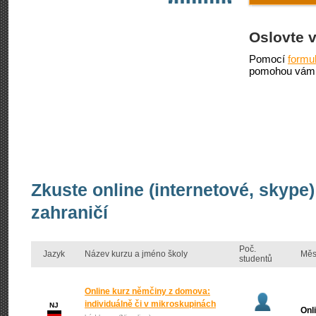
Oslovte 
Pomocí
formu
pomohou vám 
Zkuste online (internetové, skyp
zahraničí
Poč.
Jazyk
Název kurzu a jméno školy
Měs
studentů
Online kurz němčiny z domova:
individuálně či v mikroskupinách
NJ
Onl