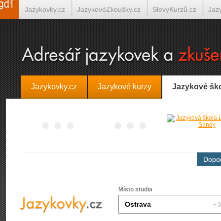
Jazykovky.cz
JazykovéZkoušky.cz
SlevyKurzů.cz
Jaz
Španělština on-line
Italština on-line
Tlumočení-Překlady.
Jazykovky.cz
Jazykové kurzy
Jazykové šk
Dopor
Místo studia