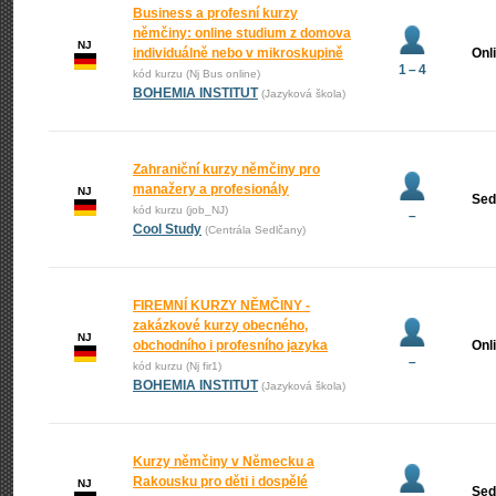
Business a profesní kurzy
němčiny: online studium z domova
NJ
individuálně nebo v mikroskupině
Onl
1 – 4
kód kurzu (Nj Bus online)
BOHEMIA INSTITUT
(Jazyková škola)
Zahraniční kurzy němčiny pro
manažery a profesionály
NJ
Sed
kód kurzu (job_NJ)
–
Cool Study
(Centrála Sedlčany)
FIREMNÍ KURZY NĚMČINY -
zakázkové kurzy obecného,
NJ
obchodního i profesního jazyka
Onl
–
kód kurzu (Nj fir1)
BOHEMIA INSTITUT
(Jazyková škola)
Kurzy němčiny v Německu a
Rakousku pro děti i dospělé
NJ
Sed