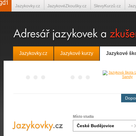
Jazykovky.cz
JazykovéZkoušky.cz
SlevyKurzů.cz
Jaz
Španělština on-line
Italština on-line
Tlumočení-Překlady.
Jazykovky.cz
Jazykové kurzy
Jazykové šk
Dopor
Místo studia