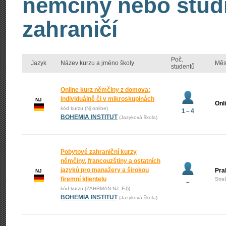
němčiny nebo stud
zahraničí
Poč.
Jazyk
Název kurzu a jméno školy
Měs
studentů
Online kurz němčiny z domova:
individuálně či v mikroskupinách
NJ
Onl
kód kurzu (Nj online)
1 – 4
BOHEMIA INSTITUT
(Jazyková škola)
Pobytové zahraniční kurzy
němčiny, francouzštiny a ostatních
jazyků pro manažery a širokou
Pra
NJ
firemní klientelu
Stra
–
kód kurzu (ZAHRMAN-NJ_FJ))
BOHEMIA INSTITUT
(Jazyková škola)