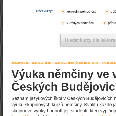
Chci kurzy:
konkrétní pokročilosti
s d
v určitých hodinách
přípr
Jazykovky.cz
>
Jazykové školy
>
Jazykové školy České Budějovice
>
Výuka němč
Výuka němčiny ve v
Českých Budějovic
Seznam jazykových škol v Českých Budějovicích na
výuku skupinových kurzů němčiny. Kvalitu každé ja
skupinové výuky hodnotí její studenti, kteří vyplňuj