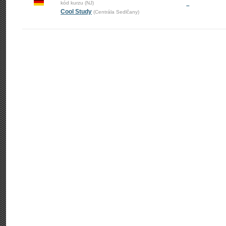
kód kurzu (NJ)
–
Cool Study
(Centrála Sedlčany)