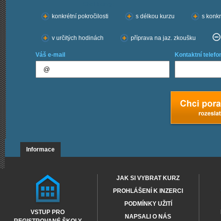
Chci kurzy:
konkrétní pokročilosti
s délkou kurzu
s konkr
v určitých hodinách
příprava na jaz. zkoušku
Váš e-mail
Kontaktní telefo
Informace
JAK SI VYBRAT KURZ
PROHLÁŠENÍ K INZERCI
PODMÍNKY UŽITÍ
VSTUP PRO
NAPSALI O NÁS