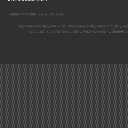
REGISTROVANÉ ŠKOLY
Copyright © 2001 – 2026
gdi, s.r.o.
Jazykové školy
,
Jazykové kurzy
,
Jazykové zkoušky
,
Kurzy angličtiny
,
Ang
Francouzština
,
Výuka francouzštiny
,
Kurzy španělštiny
,
Španělšti