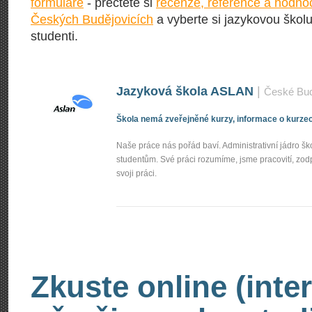
formuláře
- přečtěte si
recenze, reference a hodnoc
Českých Budějovicích
a vyberte si jazykovou školu,
studenti.
Jazyková škola ASLAN
|
České Bud
Škola nemá zveřejněné kurzy, informace o kurzec
Naše práce nás pořád baví. Administrativní jádro ško
studentům. Své práci rozumíme, jsme pracovití, zodpově
svoji práci.
Zkuste online (inte