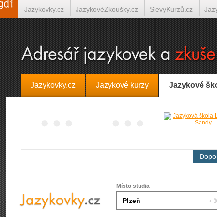
Jazykovky.cz
JazykovéZkoušky.cz
SlevyKurzů.cz
Jaz
Španělština on-line
Italština on-line
Tlumočení-Překlady.
Jazykovky.cz
Jazykové kurzy
Jazykové šk
Dopor
Místo studia