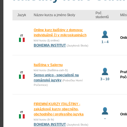
Poč.
Jazyk
Název kurzu a jméno školy
Měs
studentů
Online kurz italštiny z domova:
individuálně či v mikroskupinách
IT
Onl
kód kurzu (Ij online)
1 – 4
BOHEMIA INSTITUT
(Jazyková škola)
Italština v Salernu
kód kurzu (Italština-zah-S)
Prah
IT
Senso unico - specialisté na
Poč
3 – 10
románské jazyky
(Pobočka Horní
Počernice)
FIREMNÍ KURZY ITALŠTINY -
zakázkové kurzy obecného,
IT
obchodního i profesního jazyka
Onl
–
kód kurzu (It fir)
BOHEMIA INSTITUT
(Jazyková škola)