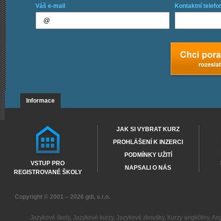
Váš e-mail
Kontaktní telefo
Informace
JAK SI VYBRAT KURZ
PROHLÁŠENÍ K INZERCI
PODMÍNKY UŽITÍ
VSTUP PRO
NAPSALI O NÁS
REGISTROVANÉ ŠKOLY
Copyright © 2001 – 2026
gdi, s.r.o.
Jazykové školy
,
Jazykové kurzy
,
Jazykové zkoušky
,
Kurzy angličtiny
,
Ang