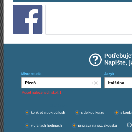
Potřebuje
Napište, 
Místo studia
Jazyk
Počet nalezených škol: 1
Chci kurzy:
konkrétní pokročilosti
s délkou kurzu
s konkr
v určitých hodinách
příprava na jaz. zkoušku