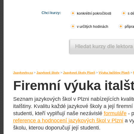
Chci kurzy:
konkrétní pokročilosti
s d
v určitých hodinách
přípr
Jazykovky.cz
>
Jazykové školy
>
Jazykové školy Plzeň
>
Výuka italštiny Plzeň
>
Firemní výuka italšt
Seznam jazykových škol v Plzni nabízejících kvalit
italštiny. Kvalitu každé jazykové školy a její firemní
studenti, kteří vyplňují naše nezávislé
formuláře
- p
reference a hodnocení jazykových škol v Plzni
a vy
školu, kterou doporučují její studenti.