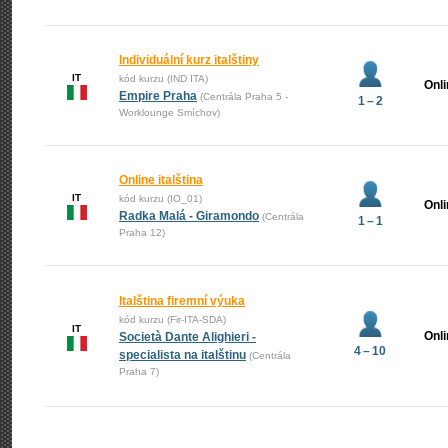
Individuální kurz italštiny
IT
kód kurzu (IND ITA)
Onl
Empire Praha
(Centrála Praha 5 -
1 – 2
Worklounge Smíchov)
Online italština
IT
kód kurzu (IO_01)
Onl
Radka Malá - Giramondo
(Centrála
1 – 1
Praha 12)
Italština firemní výuka
kód kurzu (Fir-ITA-SDA)
IT
Onl
Società Dante Alighieri -
4 – 10
specialista na italštinu
(Centrála
Praha 7)