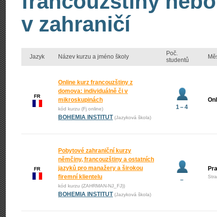
francouzštiny nebo
v zahraničí
Poč.
Jazyk
Název kurzu a jméno školy
Mě
studentů
Online kurz francouzštiny z
domova: individuálně či v
FR
mikroskupinách
Onl
1 – 4
kód kurzu (Fj online)
BOHEMIA INSTITUT
(Jazyková škola)
Pobytové zahraniční kurzy
němčiny, francouzštiny a ostatních
jazyků pro manažery a širokou
Pr
FR
firemní klientelu
Str
–
kód kurzu (ZAHRMAN-NJ_FJ))
BOHEMIA INSTITUT
(Jazyková škola)