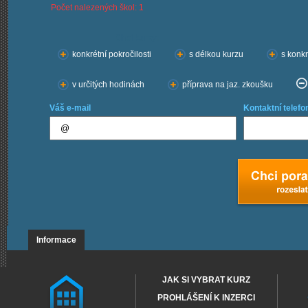
Počet nalezených škol: 1
Chci kurzy:
konkrétní pokročilosti
s délkou kurzu
s konkr
v určitých hodinách
příprava na jaz. zkoušku
Váš e-mail
Kontaktní telefo
Informace
JAK SI VYBRAT KURZ
PROHLÁŠENÍ K INZERCI