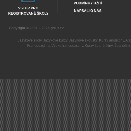
PODMÍNKY UŽITÍ
VSTUP PRO
NAPSALI O NÁS
REGISTROVANÉ ŠKOLY
Copyright © 2001 – 2026
gdi, s.r.o.
Jazykové školy
,
Jazykové kurzy
,
Jazykové zkoušky
,
Kurzy angličtiny
,
Ang
Francouzština
,
Výuka francouzštiny
,
Kurzy španělštiny
,
Španělšti