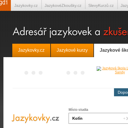
Jazykovky.cz
JazykovéZkoušky.cz
SlevyKurzů.cz
Jaz
Španělština on-line
Italština on-line
Tlumočení-Překlady.
Jazykovky.cz
Jazykové kurzy
Jazykové šk
Dopor
Místo studia