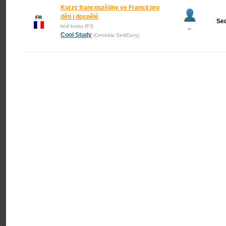
Kurzy francouzštiny ve Francii pro
děti i dospělé
FR
Se
kód kurzu (FJ)
–
Cool Study
(Centrála Sedlčany)