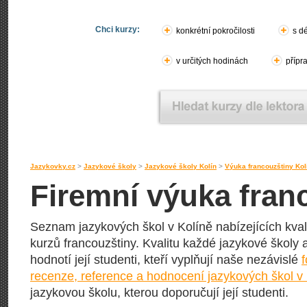
Chci kurzy:
konkrétní pokročilosti
s d
v určitých hodinách
přípr
Jazykovky.cz
>
Jazykové školy
>
Jazykové školy Kolín
>
Výuka francouzštiny Kol
Firemní výuka fran
Seznam jazykových škol v Kolíně nabízejících kval
kurzů francouzštiny. Kvalitu každé jazykové školy a
hodnotí její studenti, kteří vyplňují naše nezávislé
recenze, reference a hodnocení jazykových škol v
jazykovou školu, kterou doporučují její studenti.