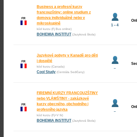
Business a profesní kurzy
francouzštiny: online studium z
domova individuálně nebo v
FR
Onl
mikroskupině
1 – 4
kód kurzu (Fj Bus online)
BOHEMIA INSTITUT
(Jazyková škola)
Jazykové pobyty v Kanadě pro děti
i dospělé
FR
Se
kód kurzu (Canada)
–
Cool Study
(Centrála Sedlčany)
FIREMNÍ KURZY FRANCOUZŠTINY
nebo VLÁMŠTINY - zakázkové
kurzy obecného, obchodního i
FR
Onl
profesního jazyka
–
kód kurzu (Fj+V fir)
BOHEMIA INSTITUT
(Jazyková škola)