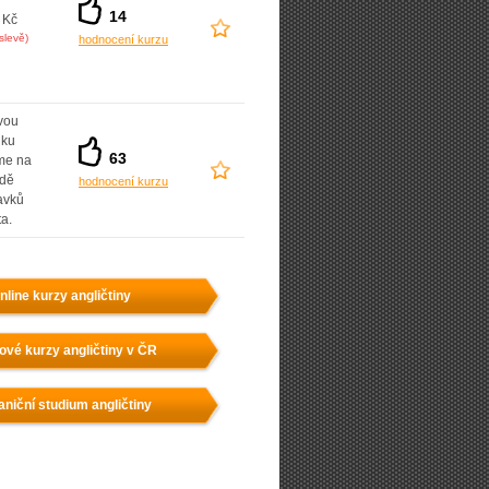
14
 Kč
slevě)
hodnocení kurzu
vou
dku
63
íme na
adě
hodnocení kurzu
avků
ta.
nline kurzy angličtiny
ové kurzy angličtiny v ČR
aniční studium angličtiny