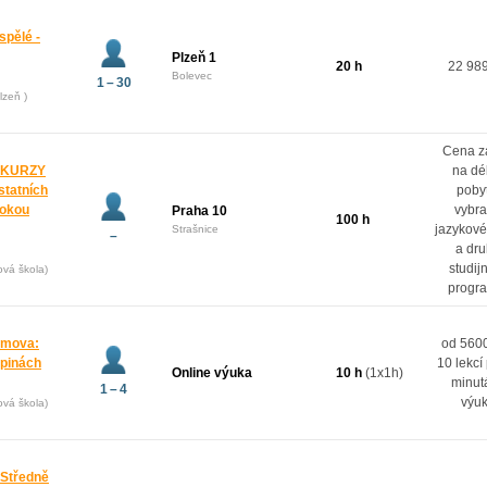
spělé -
Plzeň 1
20 h
22 98
Bolevec
1 – 30
lzeň )
Cena z
 KURZY
na dé
ostatních
poby
rokou
vybr
Praha 10
100 h
jazykové
Strašnice
–
a dr
studij
ová škola)
progr
domova:
od 5600
upinách
10 lekcí
Online výuka
10 h
(1x1h)
minut
1 – 4
výu
ová škola)
 Středně