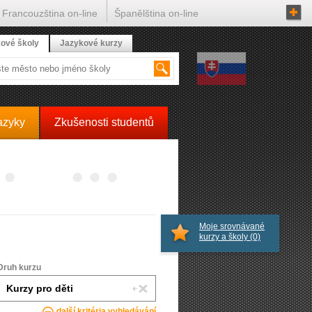
Francouzština on-line
Španělština on-line
ové školy
Jazykové kurzy
azyky
Zkušenosti studentů
Moje srovnávané
kurzy a školy
(0)
Druh kurzu
další kritéria vyhledávání