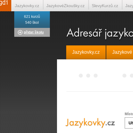
Jazykovky.cz
JazykovéZkoušky.cz
SlevyKurzů.cz
Jaz
621 kurzů
Italština on-line
Tlumočení-Překlady.cz
Překládá.cz
T
540 škol
přidat školu
Jazykovky.cz
Jazykové
Míst