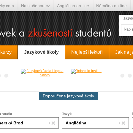
yky.com
Nazkušenou.cz
Angličtina on-line
Němčina on-line
lumočí.cz
Jazyk
 kurzy
Jazykové školy
Nejlepší lektoři
Jak na j
Doporučené jazykové školy
o studia
Jazyk