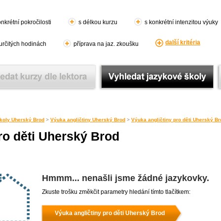
nkrétní pokročilosti
s délkou kurzu
s konkrétní intenzitou výuky
další kritéria
 určitých hodinách
příprava na jaz. zkoušku
koly Uherský Brod
>
Výuka angličtiny Uherský Brod
>
Výuka angličtiny pro děti Uherský Br
ro děti Uherský Brod
Hmmm... nenašli jsme žádné jazykovky.
Zkuste trošku změkčit parametry hledání tímto tlačítkem:
Výuka angličtiny pro děti Uherský Brod