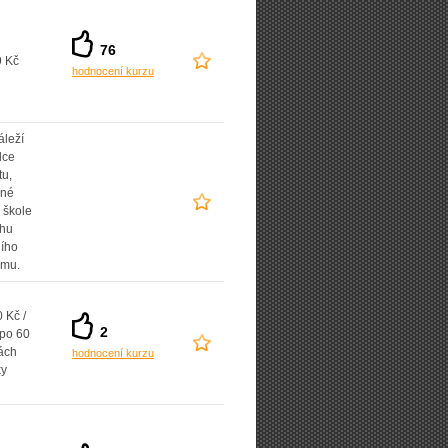
76
9 Kč
hodnocení kurzu
áleží
lce
tu,
ané
 škole
uhu
ního
amu.
 Kč /
2
 po 60
ách
hodnocení kurzu
ky