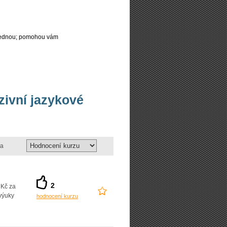
najednou; pomohou vám
nzivní jazykové
a
2
 Kč za
výuky
hodnocení kurzu