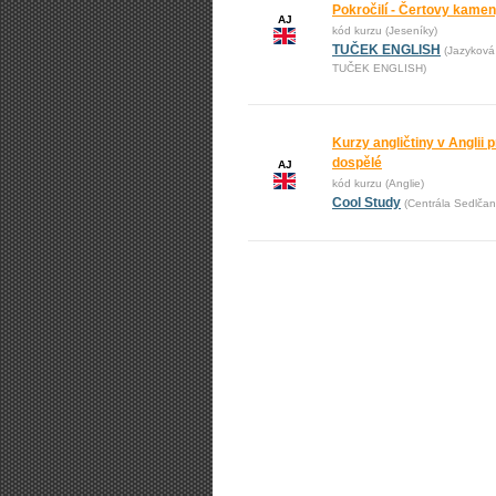
Pokročilí - Čertovy kame
AJ
kód kurzu (Jeseníky)
TUČEK ENGLISH
(Jazyková
TUČEK ENGLISH)
Kurzy angličtiny v Anglii pr
dospělé
AJ
kód kurzu (Anglie)
Cool Study
(Centrála Sedlčan