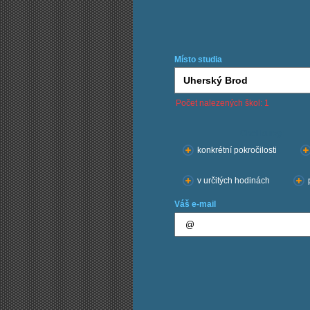
Místo studia
Počet nalezených škol: 1
Chci kurzy:
konkrétní pokročilosti
v určitých hodinách
Váš e-mail