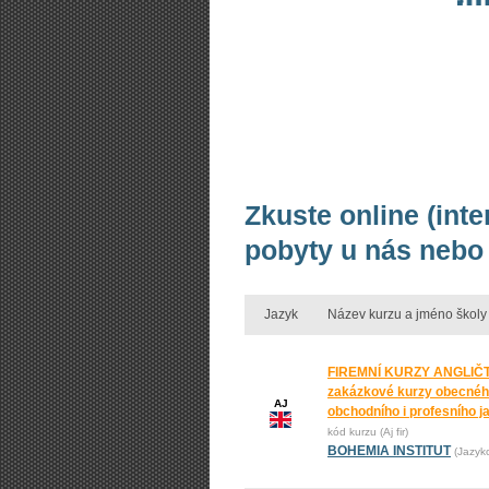
Zkuste online (inte
pobyty u nás nebo 
Jazyk
Název kurzu a jméno školy
FIREMNÍ KURZY ANGLIČT
zakázkové kurzy obecnéh
AJ
obchodního i profesního j
kód kurzu (Aj fir)
BOHEMIA INSTITUT
(Jazyk