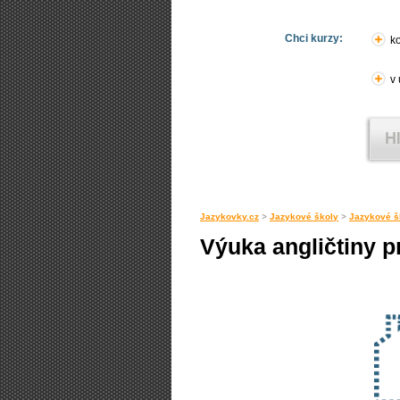
Chci kurzy:
ko
v
Jazykovky.cz
>
Jazykové školy
>
Jazykové š
Výuka angličtiny p