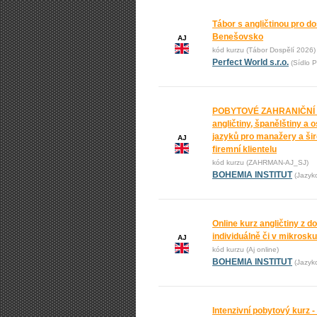
Tábor s angličtinou pro do
Benešovsko
AJ
kód kurzu (Tábor Dospělí 2026)
Perfect World s.r.o.
(Sídlo P
POBYTOVÉ ZAHRANIČNÍ
angličtiny, španělštiny a 
jazyků pro manažery a ši
AJ
firemní klientelu
kód kurzu (ZAHRMAN-AJ_SJ)
BOHEMIA INSTITUT
(Jazyk
Online kurz angličtiny z 
individuálně či v mikrosk
AJ
kód kurzu (Aj online)
BOHEMIA INSTITUT
(Jazyk
Intenzivní pobytový kurz -