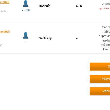
ny 2026
4 300
Hodonín
45 h
(po 25% 
7 – 10
 škola
Ceno
o děti i
nabí
připrav
Sedlčany
–
zákl
–
požad
y)
klien
O
Pobyt
Zahr