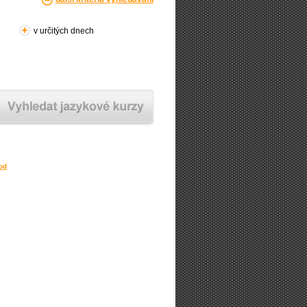
v určitých dnech
od