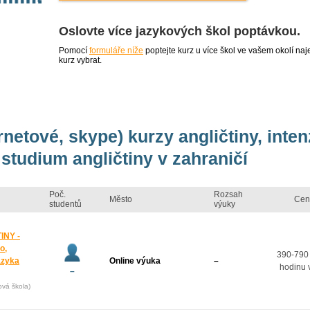
Oslovte více jazykových škol poptávkou.
Pomocí
formuláře níže
poptejte kurz u více škol ve vašem okolí 
kurz vybrat.
rnetové, skype) kurzy angličtiny, inte
studium angličtiny v zahraničí
Poč.
Rozsah
Město
Cen
studentů
výuky
INY -
o,
390-790
azyka
Online výuka
–
hodinu 
–
ová škola)