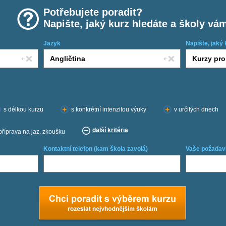
Potřebujete poradit?
Napište, jaký kurz hledáte a školy vá
Jazyk
Napište, jaký 
s délkou kurzu
s konkrétní intenzitou výuky
v určitých dnech
další kritéria
příprava na jaz. zkoušku
Kontaktní telefon (kam škola zavolá)
Vaše požadav