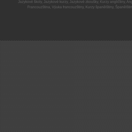
Jazykové školy
,
Jazykové kurzy
,
Jazykové zkoušky
,
Kurzy angličtiny
,
Ang
Francouzština
,
Výuka francouzštiny
,
Kurzy španělštiny
,
Španělšti