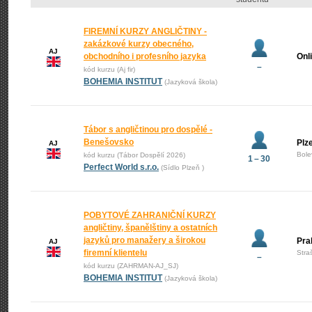
FIREMNÍ KURZY ANGLIČTINY -
zakázkové kurzy obecného,
AJ
obchodního i profesního jazyka
Onl
–
kód kurzu (Aj fir)
BOHEMIA INSTITUT
(Jazyková škola)
Tábor s angličtinou pro dospělé -
Benešovsko
Plz
AJ
Bole
kód kurzu (Tábor Dospělí 2026)
1 – 30
Perfect World s.r.o.
(Sídlo Plzeň )
POBYTOVÉ ZAHRANIČNÍ KURZY
angličtiny, španělštiny a ostatních
jazyků pro manažery a širokou
Pra
AJ
firemní klientelu
Stra
–
kód kurzu (ZAHRMAN-AJ_SJ)
BOHEMIA INSTITUT
(Jazyková škola)