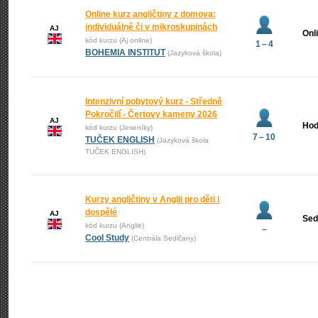
Online kurz angličtiny z domova:
individuálně či v mikroskupinách
AJ
Onl
kód kurzu (Aj online)
1 – 4
BOHEMIA INSTITUT
(Jazyková škola)
Intenzivní pobytový kurz - Středně
Pokročilí - Čertovy kameny 2026
AJ
Hod
kód kurzu (Jeseníky)
7 – 10
TUČEK ENGLISH
(Jazyková škola
TUČEK ENGLISH)
Kurzy angličtiny v Anglii pro děti i
dospělé
AJ
Sed
kód kurzu (Anglie)
–
Cool Study
(Centrála Sedlčany)