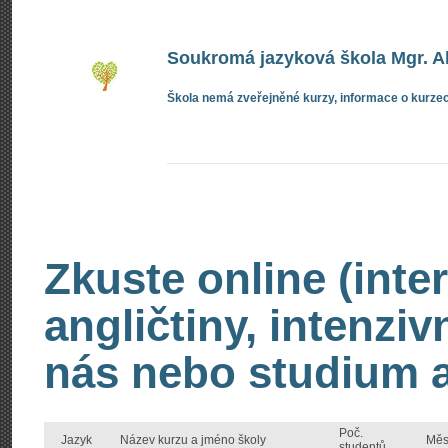
Soukromá jazyková škola Mgr. A
Škola nemá zveřejněné kurzy, informace o kurzec
Zkuste online (inte
angličtiny, intenzi
nás nebo studium an
Poč.
Jazyk
Název kurzu a jméno školy
Měs
studentů