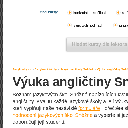
Chci kurzy:
konkrétní pokročilosti
s d
v určitých hodinách
přípr
Jazykovky.cz
>
Jazykové školy
>
Jazykové školy Sněžné
>
Výuka angličtiny Sně
Výuka angličtiny S
Seznam jazykových škol Sněžné nabízejících kvali
angličtiny. Kvalitu každé jazykové školy a její výuky
kteří vyplňují naše nezávislé
formuláře
- přečtěte s
hodnocení jazykových škol Sněžné
a vyberte si ja
doporučují její studenti.