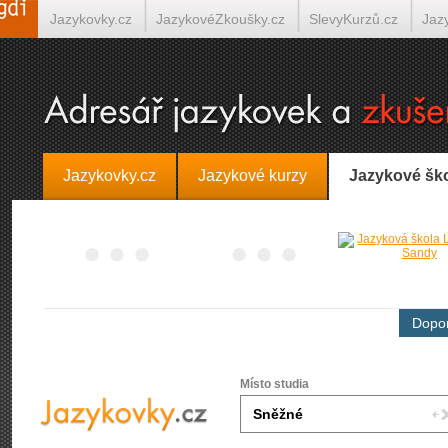
Jazykovky.cz
JazykovéZkoušky.cz
SlevyKurzů.cz
Jaz
Španělština on-line
Italština on-line
Tlumočení-Překlady.
Jazykovky.cz
Jazykové kurzy
Jazykové šk
Dopor
Místo studia