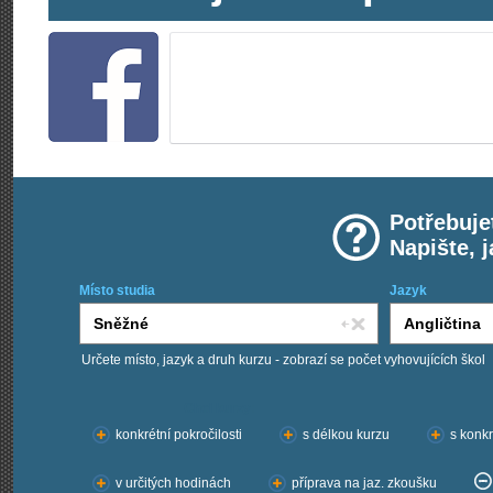
Potřebuje
Napište, 
Místo studia
Jazyk
Určete místo, jazyk a druh kurzu - zobrazí se počet vyhovujících škol
Chci kurzy:
konkrétní pokročilosti
s délkou kurzu
s konkr
v určitých hodinách
příprava na jaz. zkoušku