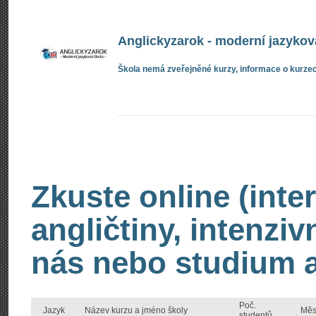
Anglickyzarok - moderní jazykov
Škola nemá zveřejněné kurzy, informace o kurzec
Zkuste online (inte
angličtiny, intenzi
nás nebo studium an
Poč.
Jazyk
Název kurzu a jméno školy
Měs
studentů