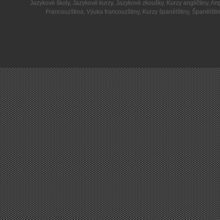
Jazykové školy
,
Jazykové kurzy
,
Jazykové zkoušky
,
Kurzy angličtiny
,
Ang
Francouzština
,
Výuka francouzštiny
,
Kurzy španělštiny
,
Španělšti