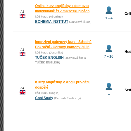
Online kurz angličtiny z domova:
individuálně či v mikroskupinách
AJ
Onl
kód kurzu (Aj online)
1 – 4
BOHEMIA INSTITUT
(Jazyková škola)
Intenzivní pobytový kurz - Středně
Pokročilí - Čertovy kameny 2026
AJ
Hod
kód kurzu (Jeseníky)
7 – 10
TUČEK ENGLISH
(Jazyková škola
TUČEK ENGLISH)
Kurzy angličtiny v Anglii pro děti i
dospělé
AJ
Sed
kód kurzu (Anglie)
–
Cool Study
(Centrála Sedlčany)