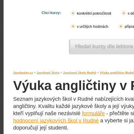
Chci kurzy:
konkrétní pokročilosti
s d
v určitých hodinách
přípr
Jazykovky.cz
>
Jazykové školy
>
Jazykové školy Rudná
>
Výuka angličtiny Rudn
Výuka angličtiny v
Seznam jazykových škol v Rudné nabízejících kval
angličtiny. Kvalitu každé jazykové školy a její výuky
kteří vyplňují naše nezávislé
formuláře
- přečtěte s
hodnocení jazykových škol v Rudné
a vyberte si j
doporučují její studenti.