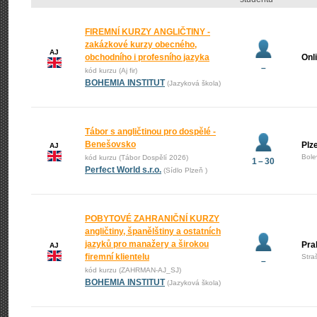
FIREMNÍ KURZY ANGLIČTINY -
zakázkové kurzy obecného,
AJ
obchodního i profesního jazyka
Onl
–
kód kurzu (Aj fir)
BOHEMIA INSTITUT
(Jazyková škola)
Tábor s angličtinou pro dospělé -
Benešovsko
Plz
AJ
Bole
kód kurzu (Tábor Dospělí 2026)
1 – 30
Perfect World s.r.o.
(Sídlo Plzeň )
POBYTOVÉ ZAHRANIČNÍ KURZY
angličtiny, španělštiny a ostatních
jazyků pro manažery a širokou
Pra
AJ
firemní klientelu
Stra
–
kód kurzu (ZAHRMAN-AJ_SJ)
BOHEMIA INSTITUT
(Jazyková škola)