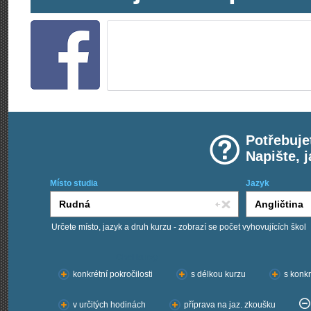
Potřebuje
Napište, 
Místo studia
Jazyk
Určete místo, jazyk a druh kurzu - zobrazí se počet vyhovujících škol
Chci kurzy:
konkrétní pokročilosti
s délkou kurzu
s konkr
v určitých hodinách
příprava na jaz. zkoušku