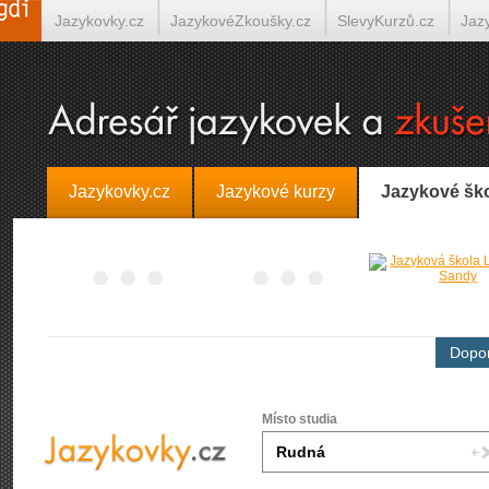
Jazykovky.cz
JazykovéZkoušky.cz
SlevyKurzů.cz
Jaz
Španělština on-line
Italština on-line
Tlumočení-Překlady.
Jazykovky.cz
Jazykové kurzy
Jazykové šk
Dopor
Místo studia