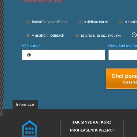
Počet nalezených škol: 1
Chci kurzy:
konkrétní pokročilosti
s délkou kurzu
s konkr
v určitých hodinách
příprava na jaz. zkoušku
Váš e-mail
Kontaktní telefo
Informace
JAK SI VYBRAT KURZ
PROHLÁŠENÍ K INZERCI