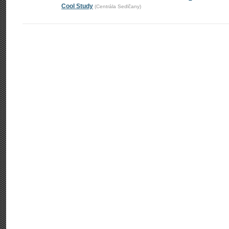
–
Cool Study
(Centrála Sedlčany)