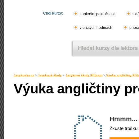
Chci kurzy:
konkrétní pokročilosti
s d
v určitých hodinách
přípr
Jazykovky.cz
>
Jazykové školy
>
Jazykové školy Příbram
>
Výuka angličtiny Pří
Výuka angličtiny pr
Hmmm... 
Zkuste trošku 