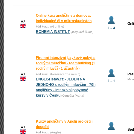
Online kurz angličtiny z domova:
individuálně či v mikroskupinách
AJ
Onl
kód kurzu (Aj online)
1 – 4
BOHEMIA INSTITUT
(Jazyková škola)
Firemní intenzivní jazykový pobyt s
rodilými mluvčími - teambuilding (1
rodilý mluvčí - 1 účastník)
Pra
kód kurzu (Realizace "na míru ")
AJ
ENGLISHstay.cz - JEDEN NA
Malá
1 – 1
JEDNOHO s rodilým mluvčím - 70h
angličtiny - Intenzivní pobytové
kurzy v Česku
(Centrála Praha)
Kurzy angličtiny v Anglii pro děti i
dospělé
AJ
Sed
kód kurzu (Anglie)