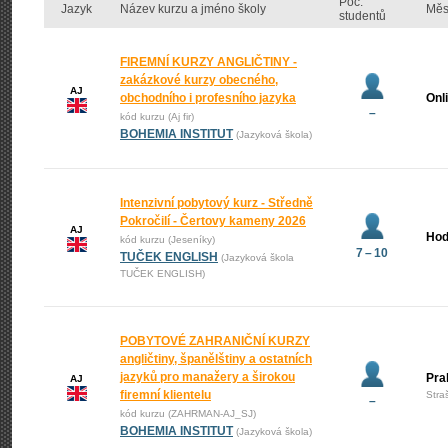
Poč.
Jazyk
Název kurzu a jméno školy
Měs
studentů
FIREMNÍ KURZY ANGLIČTINY -
zakázkové kurzy obecného,
AJ
obchodního i profesního jazyka
Onl
–
kód kurzu (Aj fir)
BOHEMIA INSTITUT
(Jazyková škola)
Intenzivní pobytový kurz - Středně
Pokročilí - Čertovy kameny 2026
AJ
Hod
kód kurzu (Jeseníky)
7 – 10
TUČEK ENGLISH
(Jazyková škola
TUČEK ENGLISH)
POBYTOVÉ ZAHRANIČNÍ KURZY
angličtiny, španělštiny a ostatních
jazyků pro manažery a širokou
Pra
AJ
firemní klientelu
Stra
–
kód kurzu (ZAHRMAN-AJ_SJ)
BOHEMIA INSTITUT
(Jazyková škola)