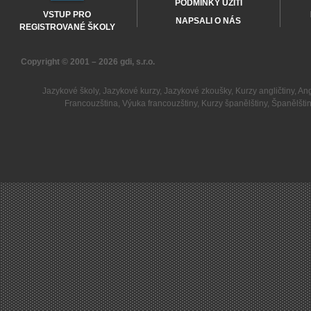
PODMÍNKY UŽITÍ
VSTUP PRO
NAPSALI O NÁS
REGISTROVANÉ ŠKOLY
Copyright © 2001 – 2026
gdi, s.r.o.
Jazykové školy
,
Jazykové kurzy
,
Jazykové zkoušky
,
Kurzy angličtiny
,
Ang
Francouzština
,
Výuka francouzštiny
,
Kurzy španělštiny
,
Španělšti