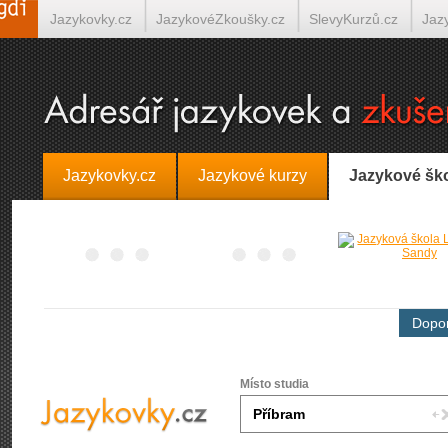
Jazykovky.cz
JazykovéZkoušky.cz
SlevyKurzů.cz
Jaz
Španělština on-line
Italština on-line
Tlumočení-Překlady.
Jazykovky.cz
Jazykové kurzy
Jazykové šk
Dopor
Místo studia