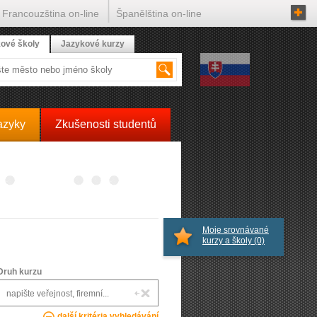
Francouzština on-line
Španělština on-line
ové školy
Jazykové kurzy
azyky
Zkušenosti studentů
Moje srovnávané
kurzy a školy
(0)
Druh kurzu
další kritéria vyhledávání