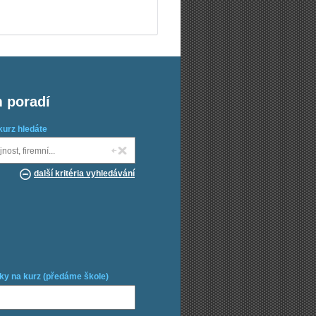
m poradí
kurz hledáte
další kritéria vyhledávání
ky na kurz (předáme škole)