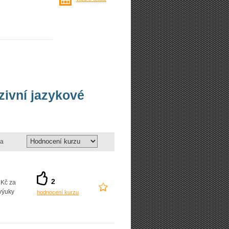
nzivní jazykové
a
2
 Kč za
výuky
hodnocení kurzu