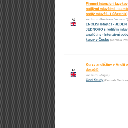
Firemní intenzivní jazykov
rodilými mluvčími - teambu
rodilý mluvčí - 1 účastník)
kód kurzu (Realizace "na míru ")
AJ
ENGLISHstay.cz - JEDEN
JEDNOHO s rodilým mluvč
angličtiny - Intenzivní pob
kurzy v Česku
(Centrála Pra
Kurzy angličtiny v Anglii pr
dospělé
AJ
kód kurzu (Anglie)
Cool Study
(Centrála Sedlčan