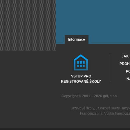
Informace
JAK 
PROHL
PO
VSTUP PRO
N
REGISTROVANÉ ŠKOLY
Copyright © 2001 – 2026
gdi, s.r.o.
Jazykové školy
,
Jazykové kurzy
,
Jazy
Francouzština
,
Výuka francouzš