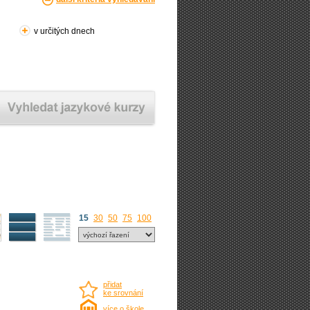
v určitých dnech
15
30
50
75
100
přidat
ke srovnání
více o škole