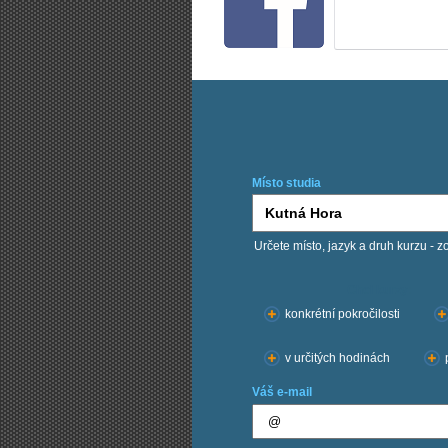
Místo studia
Určete místo, jazyk a druh kurzu - z
Chci kurzy:
konkrétní pokročilosti
v určitých hodinách
Váš e-mail