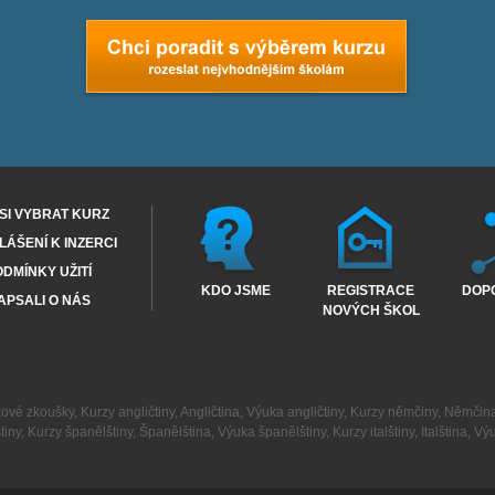
SI VYBRAT KURZ
ÁŠENÍ K INZERCI
DMÍNKY UŽITÍ
KDO JSME
REGISTRACE
DOP
APSALI O NÁS
NOVÝCH ŠKOL
kové zkoušky
,
Kurzy angličtiny
,
Angličtina
,
Výuka angličtiny
,
Kurzy němčiny
,
Němčin
tiny
,
Kurzy španělštiny
,
Španělština
,
Výuka španělštiny
,
Kurzy italštiny
,
Italština
,
Výu