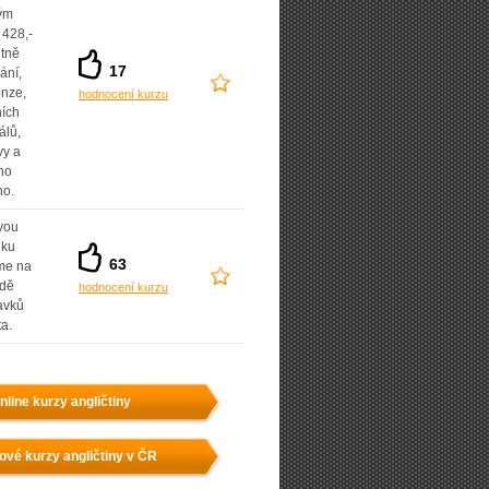
lým
 428,-
etně
17
ání,
enze,
hodnocení kurzu
ních
álů,
vy a
ho
ho.
vou
dku
63
íme na
adě
hodnocení kurzu
avků
ta.
nline kurzy angličtiny
ové kurzy angličtiny v ČR