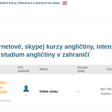
něné kurzy, informace o kurzech na dotaz.
rnetové, skype) kurzy angličtiny, inte
studium angličtiny v zahraničí
Poč.
Rozsah
Město
Cen
studentů
výuky
INY -
o,
390-790
azyka
Online výuka
–
hodinu 
–
ová škola)