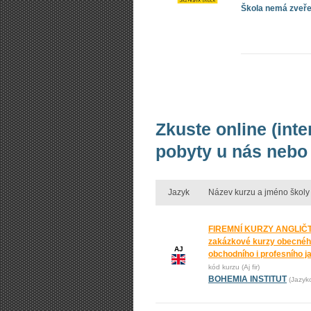
Škola nemá zveřej
Zkuste online (inte
pobyty u nás nebo 
Jazyk
Název kurzu a jméno školy
FIREMNÍ KURZY ANGLIČT
zakázkové kurzy obecnéh
AJ
obchodního i profesního j
kód kurzu (Aj fir)
BOHEMIA INSTITUT
(Jazyk