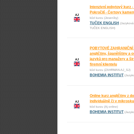
Intenzivní pobytový kurz -
Pokročilí - Čertovy kame
AJ
kód kurzu (Jeseníky)
TUČEK ENGLISH
(Jazyková
TUČEK ENGLISH)
POBYTOVÉ ZAHRANIČNÍ
angličtiny, španělštiny a 
jazyků pro manažery a ši
AJ
firemní klientelu
kód kurzu (ZAHRMAN-AJ_SJ)
BOHEMIA INSTITUT
(Jazyk
Online kurz angličtiny z 
individuálně či v mikrosk
AJ
kód kurzu (Aj online)
BOHEMIA INSTITUT
(Jazyk