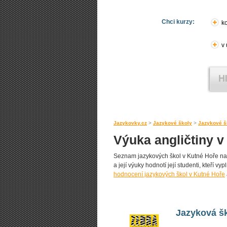
Chci kurzy:
ko
v
Jazykovky.cz
>
Jazykové školy
>
Jazykové š
Výuka angličtiny v
Seznam jazykových škol v Kutné Hoře nabíz
a její výuky hodnotí její studenti, kteří v
hodnocení jazykových škol v Kutné Hoře
Jazyková š