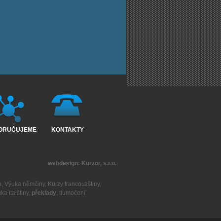
ORUČUJEME
KONTAKTY
webdesign:
Kurzor, s.r.o.
a
,
Výuka němčiny
,
Kurzy francouzštiny
,
ka italštiny
,
překlady
,
tlumočení