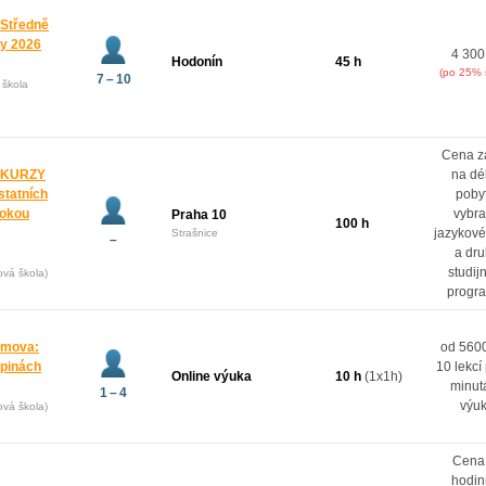
 Středně
ny 2026
4 300
Hodonín
45 h
(po 25% 
7 – 10
 škola
Cena z
 KURZY
na dé
ostatních
poby
rokou
vybr
Praha 10
100 h
jazykové
Strašnice
–
a dr
studij
ová škola)
progr
domova:
od 5600
upinách
10 lekcí
Online výuka
10 h
(1x1h)
minut
1 – 4
výu
ová škola)
Cena
hodin