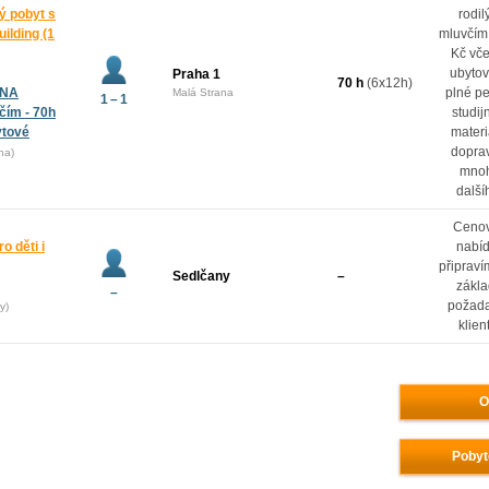
ý pobyt s
rodi
ilding (1
mluvčím
Kč vč
ubytov
Praha 1
70 h
(6x12h)
 NA
plné p
Malá Strana
1 – 1
ím - 70h
studij
ytové
materi
dopra
ha)
mno
další
Ceno
o děti i
nabí
připrav
Sedlčany
–
zákl
–
požad
y)
klien
O
Pobyt