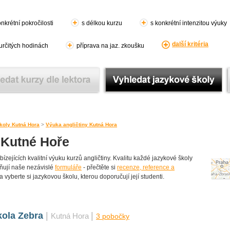
nkrétní pokročilosti
s délkou kurzu
s konkrétní intenzitou výuky
další kritéria
 určitých hodinách
příprava na jaz. zkoušku
koly Kutná Hora
>
Výuka angličtiny Kutná Hora
 Kutné Hoře
ejících kvalitní výuku kurzů angličtiny. Kvalitu každé jazykové školy
yplňují naše nezávislé
formuláře
- přečtěte si
recenze, reference a
a vyberte si jazykovou školu, kterou doporučují její studenti.
kola Zebra
|
|
Kutná Hora
3 pobočky