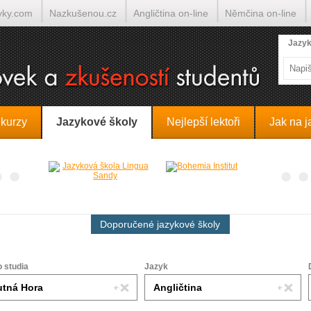
yky.com
Nazkušenou.cz
Angličtina on-line
Němčina on-line
lumočí.cz
Jazyk
 kurzy
Jazykové školy
Nejlepší lektoři
Jak na j
Doporučené jazykové školy
o studia
Jazyk