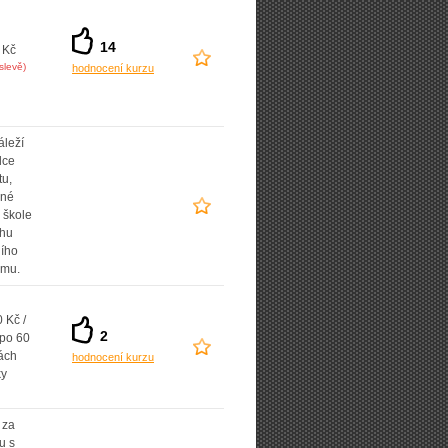
14
 Kč
slevě)
hodnocení kurzu
áleží
lce
tu,
ané
 škole
uhu
ního
amu.
 Kč /
2
 po 60
ách
hodnocení kurzu
ky
 za
u s