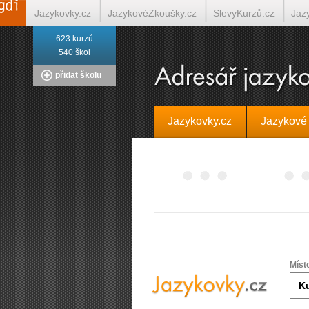
Jazykovky.cz
JazykovéZkoušky.cz
SlevyKurzů.cz
Jaz
623 kurzů
Italština on-line
Tlumočení-Překlady.cz
Překládá.cz
T
540 škol
přidat školu
Jazykovky.cz
Jazykové
Míst