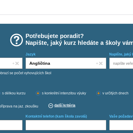
Potřebujete poradit?
Napište, jaký kurz hledáte a školy vá
Jazyk
Napište, jaký 
obrazí se počet vyhovujících škol
s délkou kurzu
s konkrétní intenzitou výuky
v určitých dnech
další kritéria
příprava na jaz. zkoušku
Kontaktní telefon (kam škola zavolá)
Vaše požadav