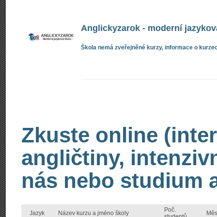
Anglickyzarok - moderní jazykov
Škola nemá zveřejněné kurzy, informace o kurzec
Zkuste online (inte
angličtiny, intenzi
nás nebo studium an
Poč.
Jazyk
Název kurzu a jméno školy
Měs
studentů