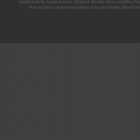
Jazykové školy
,
Jazykové kurzy
,
Jazykové zkoušky
,
Kurzy angličtiny
,
Ang
Francouzština
,
Výuka francouzštiny
,
Kurzy španělštiny
,
Španělšti