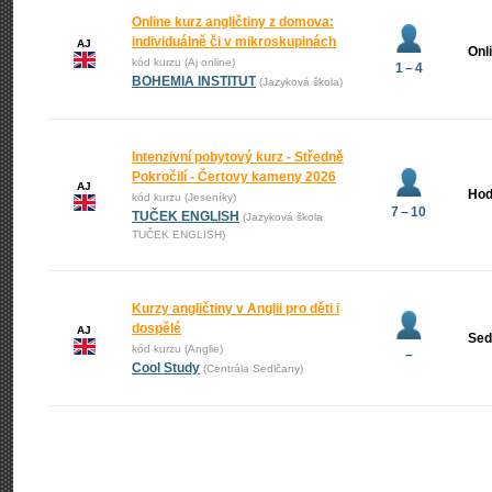
Online kurz angličtiny z domova:
individuálně či v mikroskupinách
AJ
Onl
kód kurzu (Aj online)
1 – 4
BOHEMIA INSTITUT
(Jazyková škola)
Intenzivní pobytový kurz - Středně
Pokročilí - Čertovy kameny 2026
AJ
Hod
kód kurzu (Jeseníky)
7 – 10
TUČEK ENGLISH
(Jazyková škola
TUČEK ENGLISH)
Kurzy angličtiny v Anglii pro děti i
dospělé
AJ
Sed
kód kurzu (Anglie)
–
Cool Study
(Centrála Sedlčany)