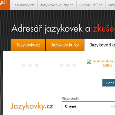
Jazykovky.cz
JazykovéZkoušky.cz
SlevyKurzů.cz
Jaz
Španělština on-line
Italština on-line
Tlumočení-Překlady.
Jazykovky.cz
Jazykové kurzy
Jazykové šk
Dopor
Místo studia