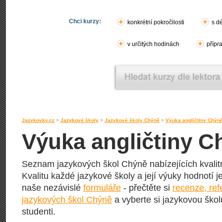
Chci kurzy:
konkrétní pokročilosti
s d
v určitých hodinách
přípr
Jazykovky.cz
>
Jazykové školy
>
Jazykové školy Chýně
>
Výuka angličtiny Chýn
Výuka angličtiny C
Seznam jazykových škol Chýně nabízejících kvalitn
Kvalitu každé jazykové školy a její výuky hodnotí jej
naše nezávislé
formuláře
- přečtěte si
recenze, re
jazykových škol Chýně
a vyberte si jazykovou školu
studenti.