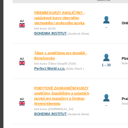
FIREMNÍ KURZY ANGLIČTINY -
zakázkové kurzy obecného,
AJ
obchodního i profesního jazyka
Onl
–
kód kurzu (Aj fir)
BOHEMIA INSTITUT
(Jazyková škola)
Tábor s angličtinou pro dospělé -
Benešovsko
Plz
AJ
Bole
kód kurzu (Tábor Dospělí 2026)
1 – 30
Perfect World s.r.o.
(Sídlo Plzeň )
POBYTOVÉ ZAHRANIČNÍ KURZY
angličtiny, španělštiny a ostatních
jazyků pro manažery a širokou
Pra
AJ
firemní klientelu
Stra
–
kód kurzu (ZAHRMAN-AJ_SJ)
BOHEMIA INSTITUT
(Jazyková škola)