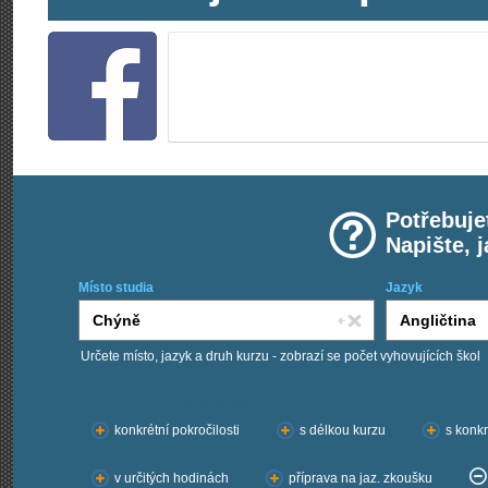
Potřebuje
Napište, 
Místo studia
Jazyk
Určete místo, jazyk a druh kurzu - zobrazí se počet vyhovujících škol
Chci kurzy:
konkrétní pokročilosti
s délkou kurzu
s konkr
v určitých hodinách
příprava na jaz. zkoušku