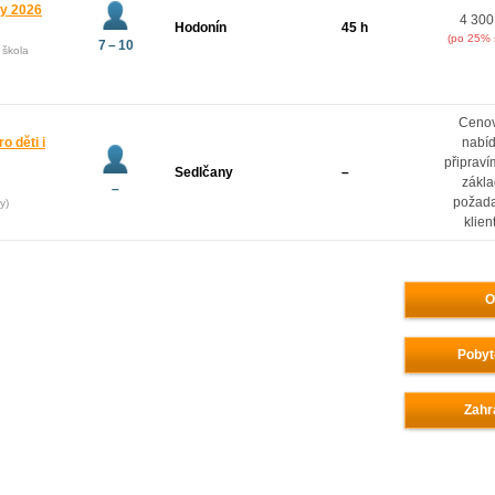
ny 2026
4 300
Hodonín
45 h
(po 25% 
7 – 10
 škola
Ceno
o děti i
nabí
připrav
Sedlčany
–
zákl
–
požad
y)
klien
O
Pobyt
Zahr