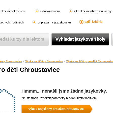
nkrétní pokročilosti
s délkou kurzu
s konkrétní intenzitou výuky
další kritéria
 určitých hodinách
příprava na jaz. zkoušku
koly Chroustovice
>
Výuka angličtiny Chroustovice
>
Výuka angličtiny pro děti Chroustovic
ro děti Chroustovice
Hmmm... nenašli jsme žádné jazykovky.
Zkuste trošku změkčit parametry hledání tímto tlačítkem:
Výuka angličtiny pro děti Chroustovice