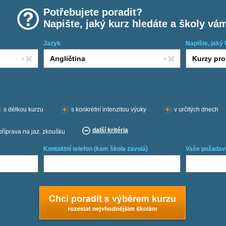
Potřebujete poradit?
Napište, jaký kurz hledáte a školy vá
Jazyk
Napište, jaký 
s délkou kurzu
s konkrétní intenzitou výuky
v určitých dnech
další kritéria
příprava na jaz. zkoušku
Kontaktní telefon (kam škola zavolá)
Vaše požadav