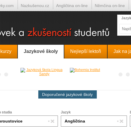
yky.com
Nazkušenou.cz
Angličtina on-line
Němčina on-line
lumočí.cz
Jazyk
 kurzy
Jazykové školy
Nejlepší lektoři
Jak na j
Doporučené jazykové školy
o studia
Jazyk