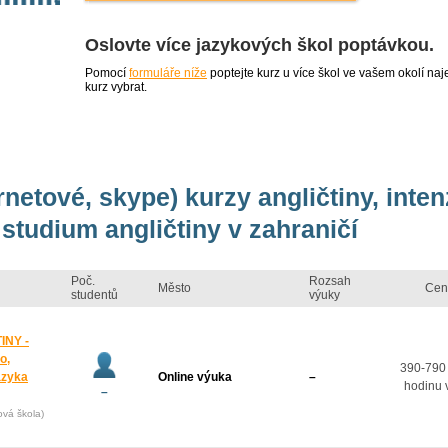
Oslovte více jazykových škol poptávkou.
Pomocí
formuláře níže
poptejte kurz u více škol ve vašem okolí 
kurz vybrat.
rnetové, skype) kurzy angličtiny, inte
studium angličtiny v zahraničí
Poč.
Rozsah
Město
Cen
studentů
výuky
INY -
o,
390-790
azyka
Online výuka
–
hodinu 
–
ová škola)