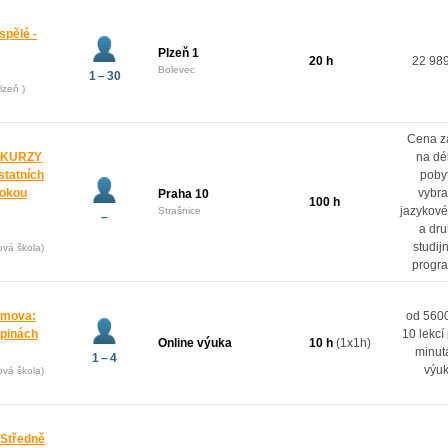
spělé -
Plzeň 1
20 h
22 98
Bolevec
1 – 30
lzeň )
Cena z
 KURZY
na dé
ostatních
poby
rokou
vybr
Praha 10
100 h
jazykové
Strašnice
–
a dr
studij
ová škola)
progr
domova:
od 5600
upinách
10 lekcí
Online výuka
10 h
(1x1h)
minut
1 – 4
výu
ová škola)
 Středně