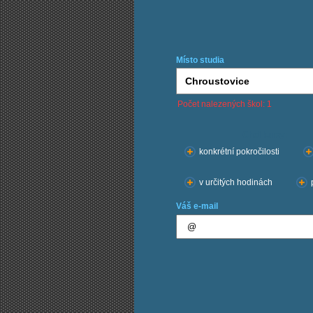
Místo studia
Počet nalezených škol: 1
Chci kurzy:
konkrétní pokročilosti
v určitých hodinách
Váš e-mail