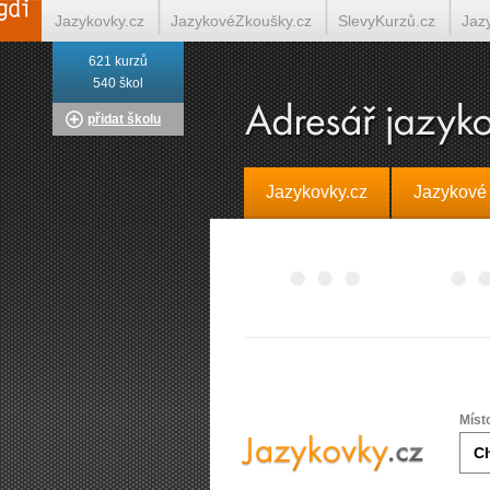
Jazykovky.cz
JazykovéZkoušky.cz
SlevyKurzů.cz
Jaz
621 kurzů
Italština on-line
Tlumočení-Překlady.cz
Překládá.cz
T
540 škol
přidat školu
Jazykovky.cz
Jazykové
Míst