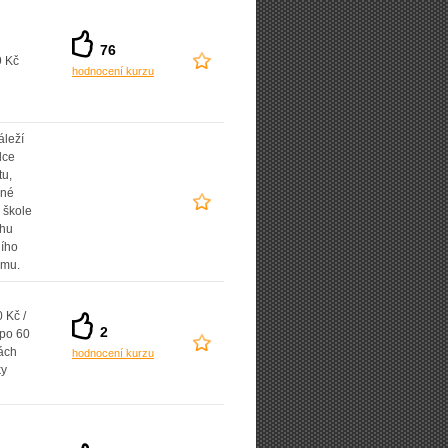
76
9 Kč
hodnocení kurzu
áleží
lce
tu,
ané
 škole
uhu
ního
amu.
 Kč /
2
 po 60
ách
hodnocení kurzu
ky