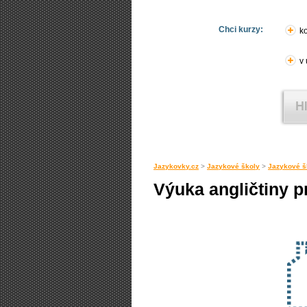
Chci kurzy:
ko
v
Jazykovky.cz
>
Jazykové školy
>
Jazykové š
Výuka angličtiny p