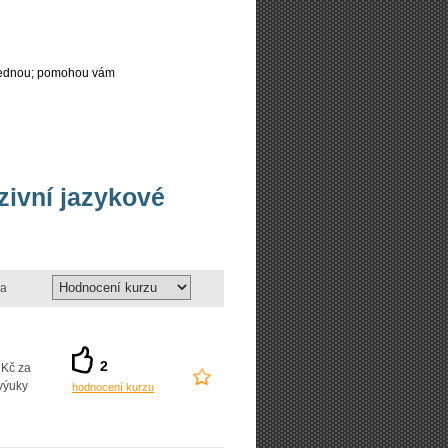
najednou; pomohou vám
nzivní jazykové
a
2
 Kč za
výuky
hodnocení kurzu