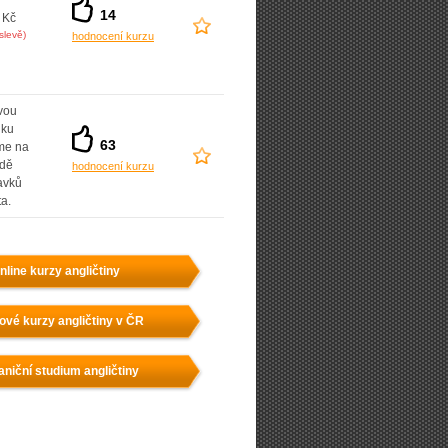
14
 Kč
slevě)
hodnocení kurzu
vou
dku
63
íme na
adě
hodnocení kurzu
avků
ta.
nline kurzy angličtiny
ové kurzy angličtiny v ČR
aniční studium angličtiny