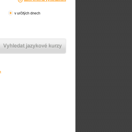
v určitých dnech
e