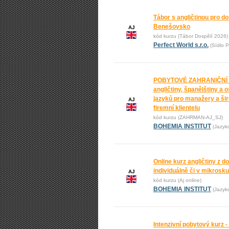
Tábor s angličtinou pro do
Benešovsko
AJ
kód kurzu (Tábor Dospělí 2026)
Perfect World s.r.o.
(Sídlo P
POBYTOVÉ ZAHRANIČNÍ
angličtiny, španělštiny a 
jazyků pro manažery a ši
AJ
firemní klientelu
kód kurzu (ZAHRMAN-AJ_SJ)
BOHEMIA INSTITUT
(Jazyk
Online kurz angličtiny z 
individuálně či v mikrosk
AJ
kód kurzu (Aj online)
BOHEMIA INSTITUT
(Jazyk
Intenzivní pobytový kurz -