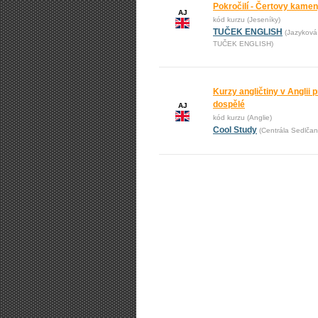
Pokročilí - Čertovy kame
AJ
kód kurzu (Jeseníky)
TUČEK ENGLISH
(Jazyková
TUČEK ENGLISH)
Kurzy angličtiny v Anglii pr
dospělé
AJ
kód kurzu (Anglie)
Cool Study
(Centrála Sedlčan