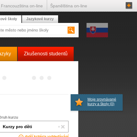
Francouzština on-line
Španělština on-line
ové školy
Jazykové kurzy
azyky
Zkušenosti studentů
Moje srovnávané
kurzy a školy
(0)
Druh kurzu
další kritéria vyhledávání