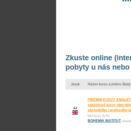
Zkuste online (inte
pobyty u nás nebo 
Jazyk
Název kurzu a jméno školy
FIREMNÍ KURZY ANGLIČT
zakázkové kurzy obecnéh
AJ
obchodního i profesního j
kód kurzu (Aj fir)
BOHEMIA INSTITUT
(Jazyk