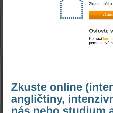
Zkuste trošku 
Výuka 
Oslovte 
Pomocí
formu
pomohou vám 
Zkuste online (inte
angličtiny, intenzi
nás nebo studium an