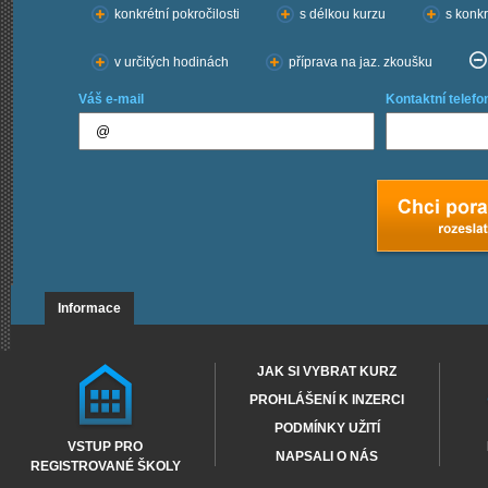
konkrétní pokročilosti
s délkou kurzu
s konkr
v určitých hodinách
příprava na jaz. zkoušku
Váš e-mail
Kontaktní telefo
Informace
JAK SI VYBRAT KURZ
PROHLÁŠENÍ K INZERCI
PODMÍNKY UŽITÍ
VSTUP PRO
NAPSALI O NÁS
REGISTROVANÉ ŠKOLY