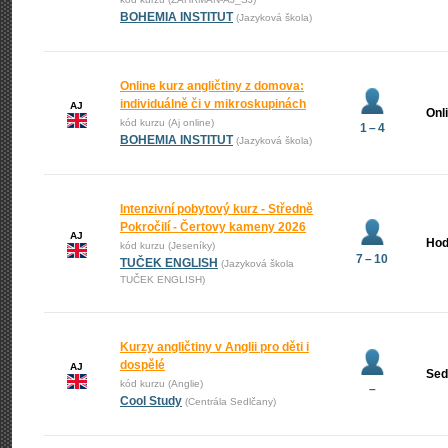
BOHEMIA INSTITUT
(Jazyková škola)
Online kurz angličtiny z domova:
individuálně či v mikroskupinách
AJ
Onl
kód kurzu (Aj online)
1 – 4
BOHEMIA INSTITUT
(Jazyková škola)
Intenzivní pobytový kurz - Středně
Pokročilí - Čertovy kameny 2026
AJ
Hod
kód kurzu (Jeseníky)
7 – 10
TUČEK ENGLISH
(Jazyková škola
TUČEK ENGLISH)
Kurzy angličtiny v Anglii pro děti i
dospělé
AJ
Sed
kód kurzu (Anglie)
–
Cool Study
(Centrála Sedlčany)