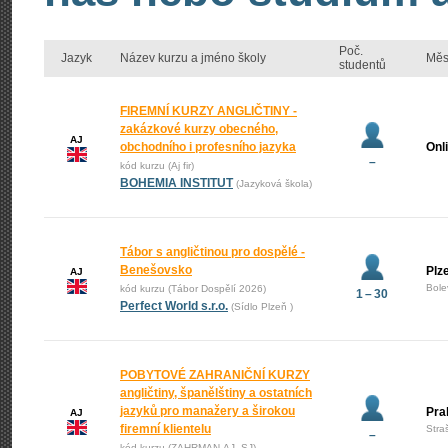
Poč.
Jazyk
Název kurzu a jméno školy
Měs
studentů
FIREMNÍ KURZY ANGLIČTINY -
zakázkové kurzy obecného,
AJ
obchodního i profesního jazyka
Onl
–
kód kurzu (Aj fir)
BOHEMIA INSTITUT
(Jazyková škola)
Tábor s angličtinou pro dospělé -
Benešovsko
Plz
AJ
Bole
kód kurzu (Tábor Dospělí 2026)
1 – 30
Perfect World s.r.o.
(Sídlo Plzeň )
POBYTOVÉ ZAHRANIČNÍ KURZY
angličtiny, španělštiny a ostatních
jazyků pro manažery a širokou
Pra
AJ
firemní klientelu
Stra
–
kód kurzu (ZAHRMAN-AJ_SJ)