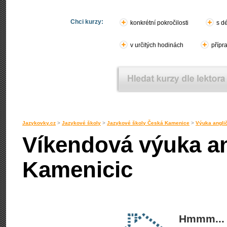
Chci kurzy:
konkrétní pokročilosti
s d
v určitých hodinách
přípr
Jazykovky.cz
>
Jazykové školy
>
Jazykové školy Česká Kamenice
>
Výuka angli
Víkendová výuka an
Kamenicic
Hmmm... 