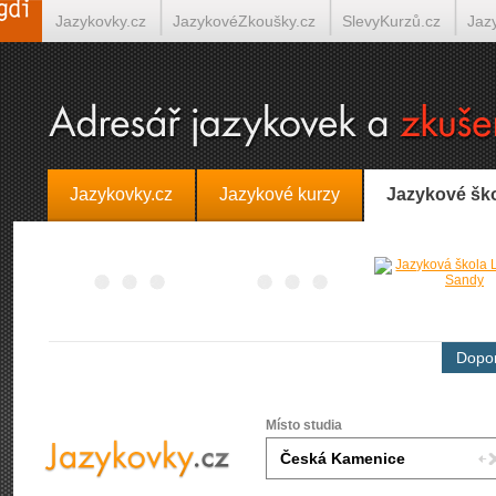
Jazykovky.cz
JazykovéZkoušky.cz
SlevyKurzů.cz
Jaz
Španělština on-line
Italština on-line
Tlumočení-Překlady.
Jazykovky.cz
Jazykové kurzy
Jazykové šk
Dopor
Místo studia