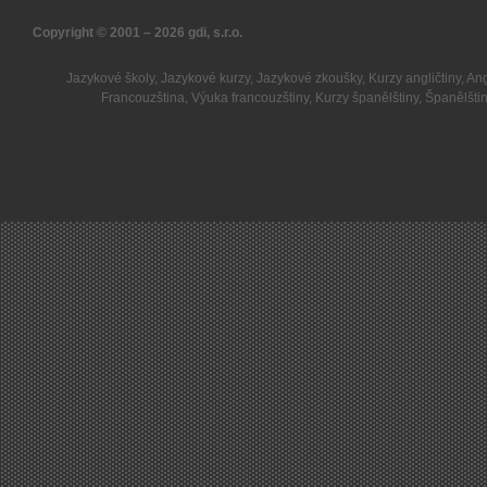
Copyright © 2001 – 2026
gdi, s.r.o.
Jazykové školy
,
Jazykové kurzy
,
Jazykové zkoušky
,
Kurzy angličtiny
,
Ang
Francouzština
,
Výuka francouzštiny
,
Kurzy španělštiny
,
Španělšti