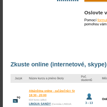
Oslovte 
Pomocí
formu
pomohou vám 
Zkuste online (internetové, skype)
Poč.
Jazyk
Název kurzu a jméno školy
Měs
studentů
Albánština online - začátečníci: St
18:30 - 20:00
SQ
Onl
kód kurzu (albz)
sq
3 – 13
LINGUA SANDY
(Centrála LINGUA