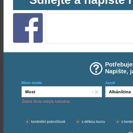
Potřebuje
Napište, 
Místo studia
Jazyk
Žádná škola nebyla nalezena
Chci kurzy:
konkrétní pokročilosti
s délkou kurzu
s konkr