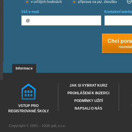
v určitých hodinách
příprava na jaz. zkoušku
Váš e-mail
Kontaktní telefo
Informace
JAK SI VYBRAT KURZ
PROHLÁŠENÍ K INZERCI
PODMÍNKY UŽITÍ
VSTUP PRO
NAPSALI O NÁS
REGISTROVANÉ ŠKOLY
Copyright © 2001 – 2026
gdi, s.r.o.