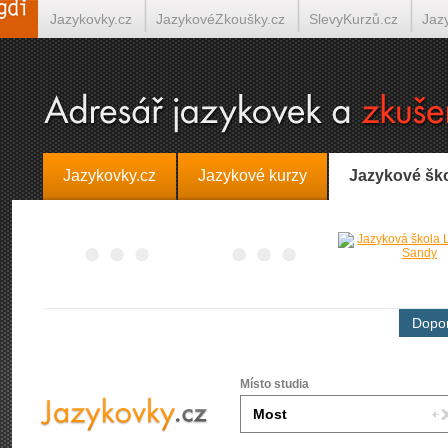
Jazykovky.cz
JazykovéZkoušky.cz
SlevyKurzů.cz
Jaz
Španělština on-line
Italština on-line
Tlumočení-Překlady.
Jazykovky.cz
Jazykové kurzy
Jazykové šk
Dopor
Místo studia