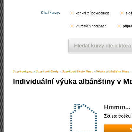
Chci kurzy:
konkrétní pokročilosti
s d
v určitých hodinách
přípr
Jazykovky.cz
>
Jazykové školy
>
Jazykové školy Most
>
Výuka albánštiny Most
Individuální výuka albánštiny v M
Hmmm... 
Zkuste trošku 
V