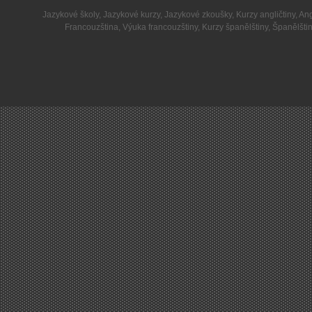
Jazykové školy
,
Jazykové kurzy
,
Jazykové zkoušky
,
Kurzy angličtiny
,
Ang
Francouzština
,
Výuka francouzštiny
,
Kurzy španělštiny
,
Španělšti