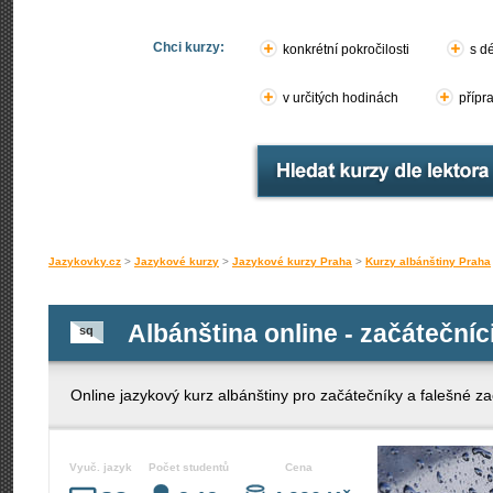
Chci kurzy:
konkrétní pokročilosti
s d
v určitých hodinách
přípr
Jazykovky.cz
>
Jazykové kurzy
>
Jazykové kurzy Praha
>
Kurzy albánštiny Praha
Albánština online - začátečníci
sq
Online jazykový kurz albánštiny pro začátečníky a falešné za
Vyuč. jazyk
Počet studentů
Cena