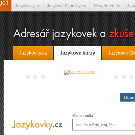
Jazykovky.cz
JazykovéZkoušky.cz
SlevyKurzů.cz
Jaz
Španělština on-line
Italština on-line
Tlumočení-Překlady.
Jazykovky.cz
Jazykové kurzy
Jazykové šk
Dopor
Místo studia