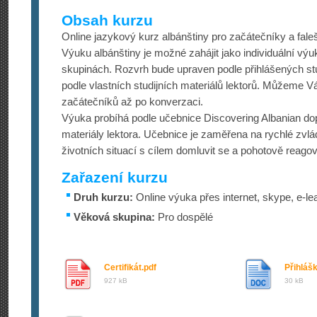
Obsah kurzu
Online jazykový kurz albánštiny pro začátečníky a fale
Výuku albánštiny je možné zahájit jako individuální vý
skupinách. Rozvrh bude upraven podle přihlášených s
podle vlastních studijních materiálů lektorů. Můžeme 
začátečníků až po konverzaci.
Výuka probíhá podle učebnice Discovering Albanian do
materiály lektora. Učebnice je zaměřena na rychlé zvlá
životních situací s cílem domluvit se a pohotově reagov
Zařazení kurzu
Druh kurzu:
Online výuka přes internet, skype, e-le
Věková skupina:
Pro dospělé
Certifikát.pdf
Přihláš
927 kB
30 kB