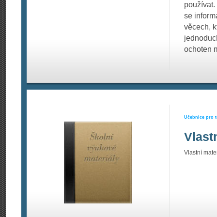
používat.
se informa
věcech, k
jednoduch
ochoten m
Učebnice pro t
Vlast
Vlastní mater