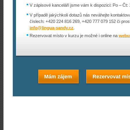
V zápisové kanceláři jsme vám k dispozici: Po – Čt: 
V případě jakýchkoli dotazů nás neváhejte kontaktova
číslech: +420 224 816 269, +420 777 079 152 či pros
info@
lingua-sandy.cz
.
Rezervovat místo v kurzu je možné i online na
webu 
Mám zájem
Rezervovat mís