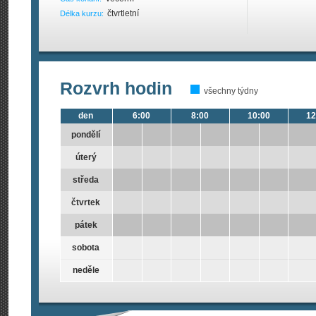
čtvrtletní
Délka kurzu:
Rozvrh hodin
všechny týdny
den
6:00
8:00
10:00
12
pondělí
úterý
středa
čtvrtek
pátek
sobota
neděle