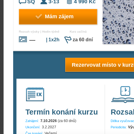
SQ
3-13
4 990 Kč
Mám zájem
Rozsah výuky | Hodin týdně
Kurz začíná
—
| 1x2h
za 60 dní
Rezervovat místo v kur
Termín konání kurzu
Rozsa
7.10.2026
(za 60 dnů)
Zahájení:
Délka vyučovac
3.2.2027
Výu
Ukončení:
Periodicita:
Večerní
Čas konání: