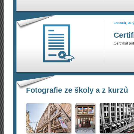
Certifikát, kte
Certi
Certifikát po
Fotografie ze školy a z kurzů