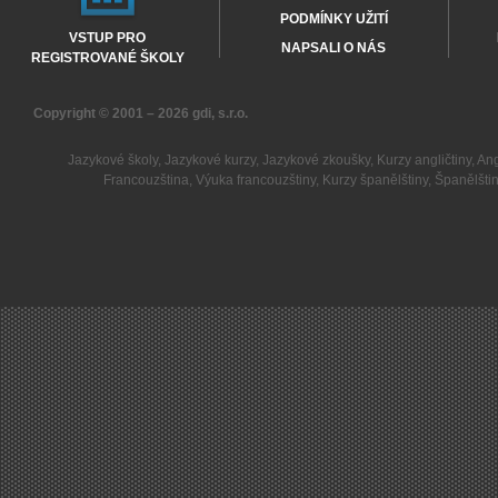
PODMÍNKY UŽITÍ
VSTUP PRO
NAPSALI O NÁS
REGISTROVANÉ ŠKOLY
Copyright © 2001 – 2026
gdi, s.r.o.
Jazykové školy
,
Jazykové kurzy
,
Jazykové zkoušky
,
Kurzy angličtiny
,
Ang
Francouzština
,
Výuka francouzštiny
,
Kurzy španělštiny
,
Španělšti