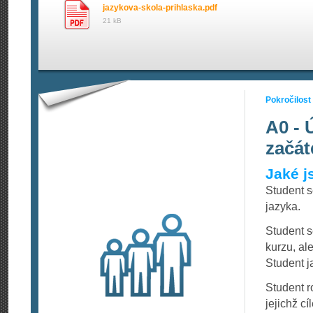
jazykova-skola-prihlaska.pdf
21 kB
Pokročilost
A0 - 
začát
Jaké j
Student 
jazyka.
Student s
kurzu, al
Student j
Student 
jejichž c