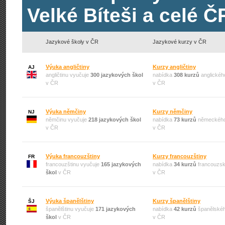
Velké Bíteši a celé Č
Jazykové školy v ČR
Jazykové kurzy v ČR
Výuka angličtiny
Kurzy angličtiny
AJ
angličtinu vyučuje
300 jazykových škol
nabídka
308 kurzů
anglickéh
v ČR
v ČR
Výuka němčiny
Kurzy němčiny
NJ
němčinu vyučuje
218 jazykových škol
nabídka
73 kurzů
německého
v ČR
v ČR
Výuka francouzštiny
Kurzy francouzštiny
FR
francouzštinu vyučuje
165 jazykových
nabídka
34 kurzů
francouzsk
škol
v ČR
v ČR
Výuka španělštiny
Kurzy španělštiny
ŠJ
španělštinu vyučuje
171 jazykových
nabídka
42 kurzů
španělskéh
škol
v ČR
v ČR