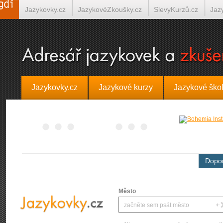
Jazykovky.cz
JazykovéZkoušky.cz
SlevyKurzů.cz
Jaz
Španělština on-line
Italština on-line
Tlumočení-Překlady.
Jazykovky.cz
Jazykové kurzy
Jazykové ško
Dopor
Město