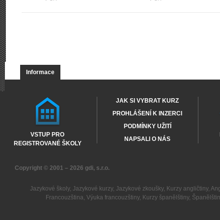
Informace
JAK SI VYBRAT KURZ
PROHLÁŠENÍ K INZERCI
PODMÍNKY UŽITÍ
VSTUP PRO
NAPSALI O NÁS
REGISTROVANÉ ŠKOLY
Copyright © 2001 – 2026
gdi, s.r.o.
Jazykové školy
,
Jazykové kurzy
,
Jazykové zkoušky
,
Kurzy angličtiny
,
Ang
Francouzština
,
Výuka francouzštiny
,
Kurzy španělštiny
,
Španělšti