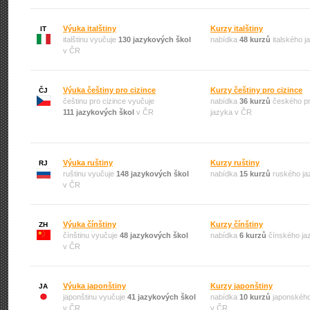
Výuka italštiny
Kurzy italštiny
IT
italštinu vyučuje
130 jazykových škol
nabídka
48 kurzů
italského 
v ČR
Výuka češtiny pro cizince
Kurzy češtiny pro cizince
ČJ
češtinu pro cizince vyučuje
nabídka
36 kurzů
českého pr
111 jazykových škol
v ČR
jazyka v ČR
Výuka ruštiny
Kurzy ruštiny
RJ
ruštinu vyučuje
148 jazykových škol
nabídka
15 kurzů
ruského ja
v ČR
Výuka čínštiny
Kurzy čínštiny
ZH
čínštinu vyučuje
48 jazykových škol
nabídka
6 kurzů
čínského ja
v ČR
Výuka japonštiny
Kurzy japonštiny
JA
japonštinu vyučuje
41 jazykových škol
nabídka
10 kurzů
japonského
v ČR
v ČR