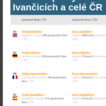
Ivančicích a celé ČR
Jazykové školy v ČR
Jazykové kurzy v ČR
Výuka angličtiny
Kurzy angličtiny
AJ
angličtinu vyučuje
300 jazykových škol
nabídka
308 kurzů
anglickéh
v ČR
v ČR
Výuka němčiny
Kurzy němčiny
NJ
němčinu vyučuje
218 jazykových škol
nabídka
73 kurzů
německého
v ČR
v ČR
Výuka francouzštiny
Kurzy francouzštiny
FR
francouzštinu vyučuje
165 jazykových
nabídka
34 kurzů
francouzsk
škol
v ČR
v ČR
Výuka španělštiny
Kurzy španělštiny
ŠJ
španělštinu vyučuje
171 jazykových
nabídka
47 kurzů
španělskéh
škol
v ČR
v ČR