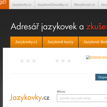
Jazykovky.cz
JazykovéZkoušky.cz
SlevyKurzů.cz
Jaz
Španělština on-line
Italština on-line
Tlumočení-Překlady.
Jazykovky.cz
Jazykové kurzy
Jazykové ško
Dopor
Město