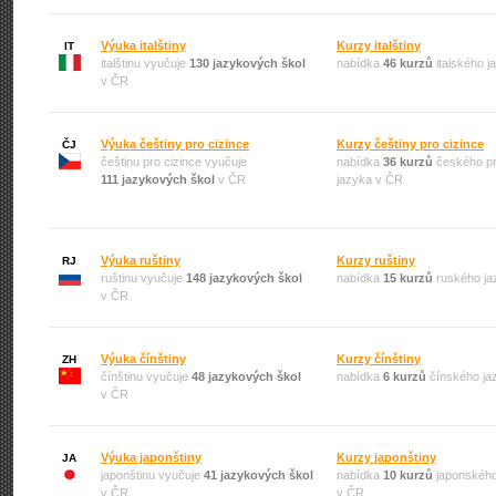
Výuka italštiny
Kurzy italštiny
IT
italštinu vyučuje
130 jazykových škol
nabídka
46 kurzů
italského 
v ČR
Výuka češtiny pro cizince
Kurzy češtiny pro cizince
ČJ
češtinu pro cizince vyučuje
nabídka
36 kurzů
českého pr
111 jazykových škol
v ČR
jazyka v ČR
Výuka ruštiny
Kurzy ruštiny
RJ
ruštinu vyučuje
148 jazykových škol
nabídka
15 kurzů
ruského ja
v ČR
Výuka čínštiny
Kurzy čínštiny
ZH
čínštinu vyučuje
48 jazykových škol
nabídka
6 kurzů
čínského ja
v ČR
Výuka japonštiny
Kurzy japonštiny
JA
japonštinu vyučuje
41 jazykových škol
nabídka
10 kurzů
japonského
v ČR
v ČR