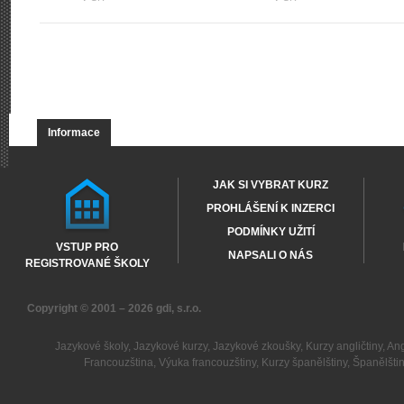
Informace
JAK SI VYBRAT KURZ
PROHLÁŠENÍ K INZERCI
PODMÍNKY UŽITÍ
VSTUP PRO
NAPSALI O NÁS
REGISTROVANÉ ŠKOLY
Copyright © 2001 – 2026
gdi, s.r.o.
Jazykové školy
,
Jazykové kurzy
,
Jazykové zkoušky
,
Kurzy angličtiny
,
Ang
Francouzština
,
Výuka francouzštiny
,
Kurzy španělštiny
,
Španělšti