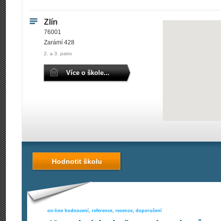
Zlín
76001
Zarámí 428
2. a 3. patro
Více o škole...
Hodnotit školu
on-line hodnocení, reference, recenze, doporučení