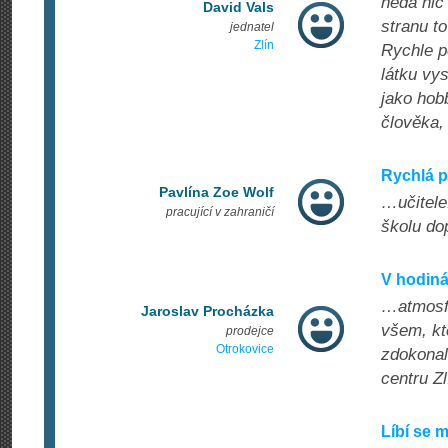
nedá nic
David Vals
stranu t
jednatel
Zlín
Rychle p
látku vys
jako hob
člověka,
Rychlá 
Pavlína Zoe Wolf
…učitele
pracující v zahraničí
školu do
V hodiná
…atmosfé
Jaroslav Procházka
všem, kte
prodejce
Otrokovice
zdokonal
centru Zl
Líbí se 