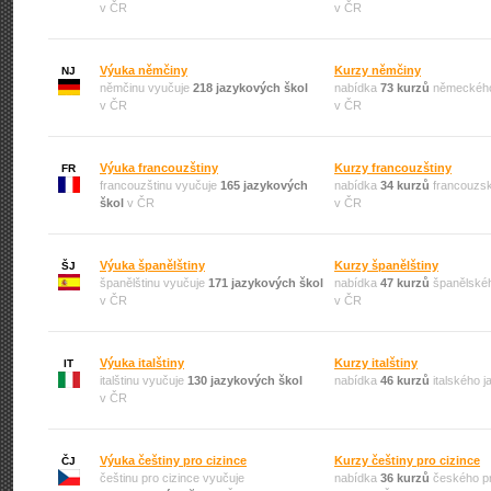
v ČR
v ČR
Výuka němčiny
Kurzy němčiny
NJ
němčinu vyučuje
218 jazykových škol
nabídka
73 kurzů
německého
v ČR
v ČR
Výuka francouzštiny
Kurzy francouzštiny
FR
francouzštinu vyučuje
165 jazykových
nabídka
34 kurzů
francouzsk
škol
v ČR
v ČR
Výuka španělštiny
Kurzy španělštiny
ŠJ
španělštinu vyučuje
171 jazykových škol
nabídka
47 kurzů
španělskéh
v ČR
v ČR
Výuka italštiny
Kurzy italštiny
IT
italštinu vyučuje
130 jazykových škol
nabídka
46 kurzů
italského 
v ČR
Výuka češtiny pro cizince
Kurzy češtiny pro cizince
ČJ
češtinu pro cizince vyučuje
nabídka
36 kurzů
českého pr