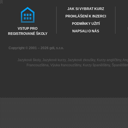
JAK SI VYBRAT KURZ
PROHLÁŠENÍ K INZERCI
PODMÍNKY UŽITÍ
VSTUP PRO
NAPSALI O NÁS
REGISTROVANÉ ŠKOLY
Copyright © 2001 – 2026
gdi, s.r.o.
Jazykové školy
,
Jazykové kurzy
,
Jazykové zkoušky
,
Kurzy angličtiny
,
Ang
Francouzština
,
Výuka francouzštiny
,
Kurzy španělštiny
,
Španělšti