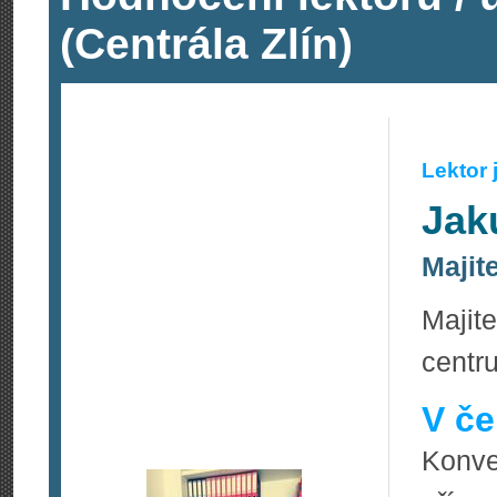
(Centrála Zlín)
Lektor
Jak
Majit
Majit
centru
V če
Konve