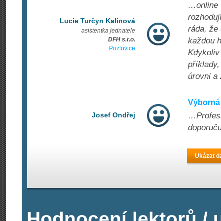
…online 
rozhodují
Lucie Turčyn Kalinová
ráda, že
asistentka jednatele
DFH s.r.o.
každou h
Pozlovice
Kdykoliv
příklady
úrovni a
Výborná 
Josef Ondřej
…Profesi
doporuču
Ukázat da
Hodnocení lektorů / u