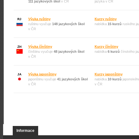
111 jazykových škol
v ČR
jazyka v ČR
Výuka ruštiny
Kurzy ruštiny
RJ
ruštinu vyučuje
148 jazykových škol
nabídka
15 kurzů
ruského ja
v ČR
Výuka čínštiny
Kurzy čínštiny
ZH
čínštinu vyučuje
48 jazykových škol
nabídka
6 kurzů
čínského ja
v ČR
Výuka japonštiny
Kurzy japonštiny
JA
japonštinu vyučuje
41 jazykových škol
nabídka
10 kurzů
japonského
v ČR
v ČR
Informace