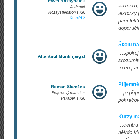
Pavel Rozsypálek
lektorku
Jednatel
Rozsyspedition s.r.o.
lektorky
Kroměříž
paní lek
doporučit
Školu na
…spokoje
Altantuul Munkhjargal
srozumite
to co jsm
Příjemné
Roman Slaměna
…je přip
Projektový manažer
Parabel, s.r.o.
pokračov
Kurzy m
…centru 
někdo kl