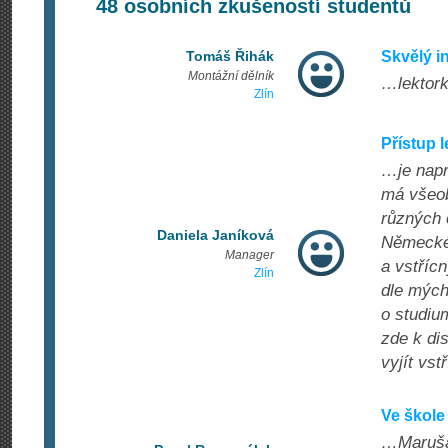
48
osobních zkušeností studentů
Tomáš Řihák
Skvělý i
Montážní dělník
…lektork
Zlín
Přístup 
…je napr
má všeob
různých 
Daniela Janíková
Německéh
Manager
a vstříc
Zlín
dle mých
o studiu
zde k dis
vyjít vst
Ve škole
…Marušá