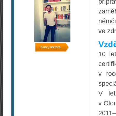
příp
zaměř
němči
ve zdr
Vzdě
Kurzy lektora
10 le
certi
v roc
spec
V le
v Olo
2011