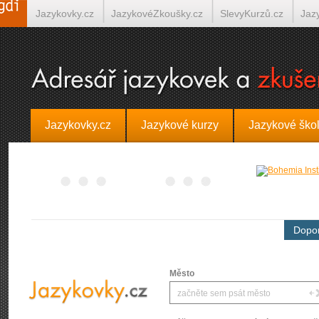
Jazykovky.cz
JazykovéZkoušky.cz
SlevyKurzů.cz
Jaz
Španělština on-line
Italština on-line
Tlumočení-Překlady.
Jazykovky.cz
Jazykové kurzy
Jazykové ško
Dopor
Město