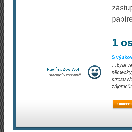
zást
papír
1 o
S výukov
…byla vel
Pavlína Zoe Wolf
německy,
pracující v zahraničí
stresu.N
zájemců
Ohodnoti