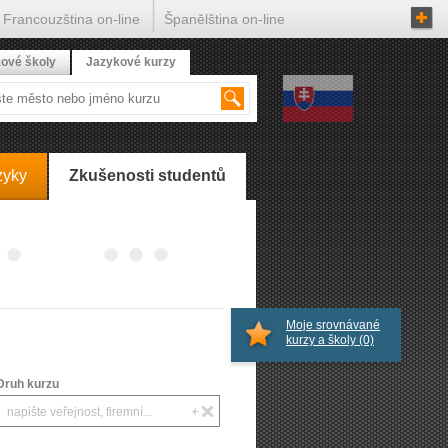
Francouzština on-line
Španělština on-line
ové školy
Jazykové kurzy
zyky
Zkušenosti studentů
Moje srovnávané
kurzy a školy
(0)
Druh kurzu