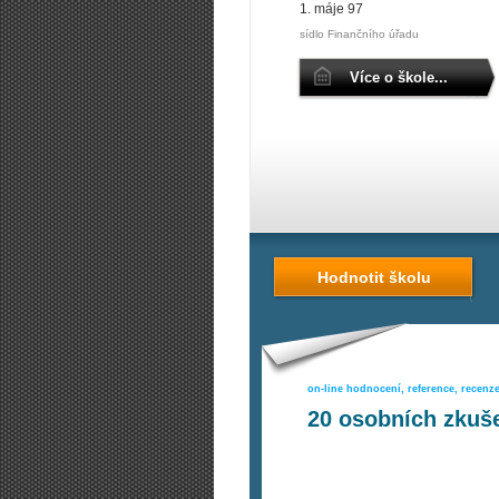
1. máje 97
sídlo Finančního úřadu
Více o škole...
Hodnotit školu
on-line hodnocení, reference, recenz
20
osobních zkuše