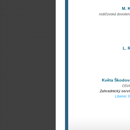
M. K
rodičovská dovole
L. R
Květa Škodov
OSV
Zahradnický servi
Liberec 