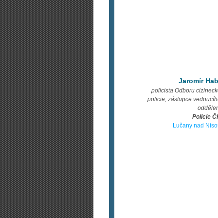
Jaromír Hab
policista Odboru cizinec
policie, zástupce vedoucí
oddělen
Policie 
Lučany nad Niso