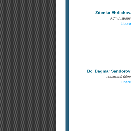
Zdenka Ehrlichov
Administrati
Liber
Bc. Dagmar Šandorov
soukromá účetn
Liber