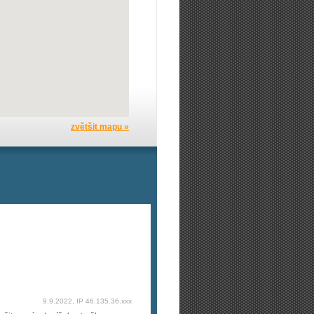
zvětšit mapu »
9.9.2022, IP 46.135.36.xxx