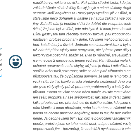
naučil barvy, některá slovíčka. Pak přišla střední škola, kde js
základní škole až do 8.třídy Ruský jazyk a mírné základy Anglič
studenti, kteří Angličtinu za Ruský jazyk vyměnili již v 7.třídě,
stále jsme něco doháněli a vlastně se naučili základ a vše pod
jiný. Zařadili nás (a troufám si říct že dobře) dle vstupního tes
štěstí, že jsem byl ve třídě, kde nás bylo 6. K tomu jsme dosta
Bílou (jestli jsou tam všechny lektorky takové, pak klobouk do
nastaven, protože probíhal v době, kdy jsem měl po pracovní 
hod. každé úterý a čtvrtek. Jednalo se o intenzivní kurz a byl
r
už v druhé půlce výuky moc nemyslelo, ale i přesto jsme díky
ké
lektorky byli pozorní a snažili se. Bylo to náročné, ale jelikož 
ho
jsem necelé 2 měsíce toto tempo vydržel. Paní Monika měla k
í
ochotně opravovala naše chyby, ač jsme je třeba i několikrát 
ČR
snažila držet naši pozornost, stále se nám plně věnovala a ne
u
přistupovala tak, že by působila dojmem, že tam je jen proto, že 
výuky cítit, že ji to bavilo a ráda předávala zkušenosti. Ano p
ale ty se vždy týkaly právě probrané problematiky a každý čtvrt
překlad. Pokud se však chcete něco naučit, musíte tomu věnov
jen sešit, propiska a naše svědomitost, jak jsme si dělali záp
látku přepisoval pro přehlednost do dalšího sešitu, kde jsem s
nám Monika k tomu předávala, nebo které nám na základě na
pokud se chcete pustit do angličtiny, berte to tak, že bez Vaše
nejde. Já osobně jsem byl v B2, což je pokročilejší začátečník 
peněz, protože jsem se toho naučil dost, chápu i některé vazb
neporozuměl jim. Upozorňuji, že nedokáži nyní sednout k tele