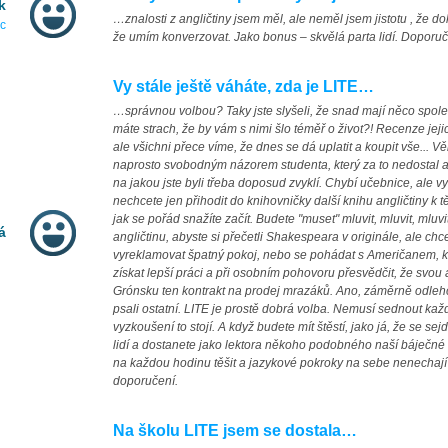
k
…znalosti z angličtiny jsem měl, ale neměl jsem jistotu , že d
ec
že umím konverzovat. Jako bonus – skvělá parta lidí. Doporuču
Vy stále ještě váháte, zda je LITE…
…správnou volbou? Taky jste slyšeli, že snad mají něco spole
máte strach, že by vám s nimi šlo téměř o život?! Recenze jeji
ale všichni přece víme, že dnes se dá uplatit a koupit vše... Vě
naprosto svobodným názorem studenta, který za to nedostal an
na jakou jste byli třeba doposud zvyklí. Chybí učebnice, ale v
nechcete jen přihodit do knihovničky další knihu angličtiny k t
jak se pořád snažíte začít. Budete "muset" mluvit, mluvit, mluvi
á
angličtinu, abyste si přečetli Shakespeara v originále, ale chc
vyreklamovat špatný pokoj, nebo se pohádat s Američanem, k
získat lepší práci a při osobním pohovoru přesvědčit, že svou 
Grónsku ten kontrakt na prodej mrazáků. Ano, záměrně odlehču
psali ostatní. LITE je prostě dobrá volba. Nemusí sednout každ
vyzkoušení to stojí. A když budete mít štěstí, jako já, že se s
lidí a dostanete jako lektora někoho podobného naší báječné 
na každou hodinu těšit a jazykové pokroky na sebe nenechaj
doporučení.
Na školu LITE jsem se dostala…