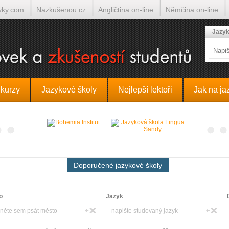
yky.com
Nazkušenou.cz
Angličtina on-line
Němčina on-line
lumočí.cz
Jazyk
 kurzy
Jazykové školy
Nejlepší lektoři
Jak na ja
Doporučené jazykové školy
o
Jazyk