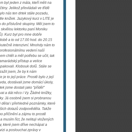
em byl jeden z mála, kteří měli na
tiny. Jelikož převládali ve třídě
 bylo nás ten drtek stále pozadu,
le knížek. Jazykový kurz v LITE je
tu do příslušné skupiny. Měl jsem to
li skvělou lektorku paní Moniku
lů). Kurz byl pro mne dobře
době a to od 17.00 hod. do 20.15
 skutečně intenzivní. Mnohdy nám to
 profesionálnímu vedení naší
jsem chtěl a měl potřebu se učit, tak
amarádský přístup a velice
opakovali. Klobouk dolů. Stále se
zažil jsem, že by k nám
je to její práce. Prostě bylo z její
ravda, dostávali jsme domácí úkoly,
ek jsme dostali jako "příděl"
at a dát něco i Vy. Žádné knížky,
isky. Já osobně jsem si probranou
i dělal i přehledné poznámky, které
šich dotazů zodpověděla. Takže
ho přičinění a zájmu to prostě
a musím říct, že nelituji vložených
y, které jsem dříve nechápal a
vizi a poslouchat zprávy v