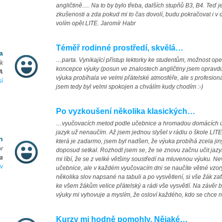
angličtině..... Na to by bylo třeba, dalších stupňů B3, B4. Teď 
zkušenosti a zda pokud mi to čas dovolí, budu pokračovat i v 
volím opět LITE. Jaromír Habr
Téměř rodinné prostředí, skvělá…
a
…parta. Vynikající přístup lektorky ke studentům, možnost oper
ík
koncepce výuky (posun ve znalostech angličtiny jsem opravdu
A
výuka probíhala ve velmi přátelské atmosféře, ale s profesion
sí
jsem tedy byl velmi spokojen a chválím kudy chodím :-)
Po vyzkoušení několika klasických…
…vyučovacích metod podle učebnice a hromadou domácích úkol
jazyk už nenaučím. Až jsem jednou slyšel v rádiu o škole LIT
n
která je zadarmo, jsem byl nadšen, že výuka probíhá zcela j
or
doposud setkal. Rozhodl jsem se, že se znovu začnu učit jazy
a
mi líbí, že se z velké většiny soustředí na mluvenou výuku. N
v
učebnice, ale v každém vyučovacím dni se naučíte větné vzo
několika slov napsané na tabuli a po vysvětlení, si vše žák zaf
ke všem žákům velice přátelský a rádi vše vysvětlí. Na závěr b
výuky mi vyhovuje a myslím, že osloví každého, kdo se chce nau
Kurzy mi hodně pomohly. Nějaké…