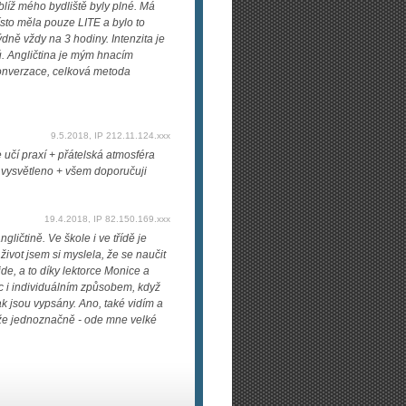
líž mého bydliště byly plné. Má
ísto měla pouze LITE a bylo to
dně vždy na 3 hodiny. Intenzita je
ců. Angličtina je mým hnacím
konverzace, celková metoda
9.5.2018, IP 212.11.124.xxx
učí praxí + přátelská atmosféra
ě vysvětleno + všem doporučuji
19.4.2018, IP 82.150.169.xxx
ičtině. Ve škole i ve třídě je
život jsem si myslela, že se naučit
jde, a to díky lektorce Monice a
íc i individuálním způsobem, když
k jsou vypsány. Ano, také vidím a
kže jednoznačně - ode mne velké