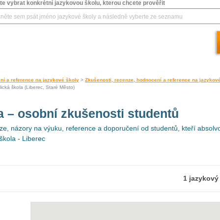
e vybrat konkrétní jazykovou školu, kterou chcete prověřit
ní a reference na jazykové školy
>
Zkušenosti, recenze, hodnocení a reference na jazykov
ická škola (Liberec, Staré Město)
la
– osobní zkušenosti studentů
e, názory na výuku, reference a doporučení od studentů, kteří absolvo
škola - Liberec
1 jazykový