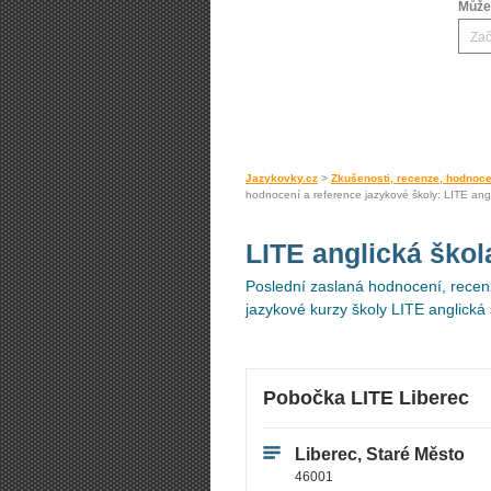
Můžet
Jazykovky.cz
>
Zkušenosti, recenze, hodnoce
hodnocení a reference jazykové školy: LITE angl
LITE anglická ško
Poslední zaslaná hodnocení, recenz
jazykové kurzy školy LITE anglická 
Pobočka LITE Liberec
Liberec, Staré Město
46001