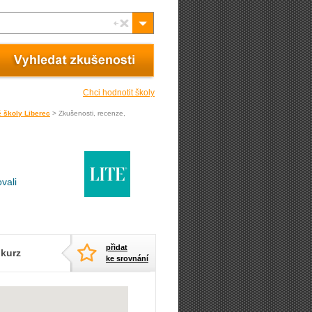
Chci hodnotit školy
é školy Liberec
> Zkušenosti, recenze,
vali
přidat
 kurz
ke srovnání