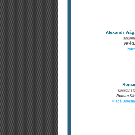
Alexandr Vrág
sokoln
VRÁG
Pole
Roma
koordinát
Roman Kir
Mladá Bolesla