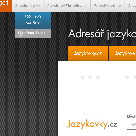
Jazykovky.cz
JazykovéZkoušky.cz
SlevyKurzů.cz
Jaz
622 kurzů
Italština on-line
Tlumočení-Překlady.cz
Překládá.cz
T
540 škol
přidat školu
Jazykovky.cz
Jazykové
Měst