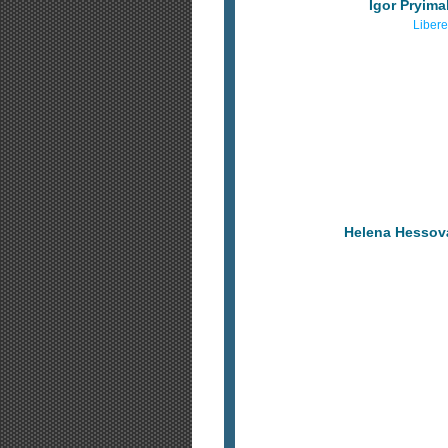
Igor Pryima
Liber
Helena Hessov