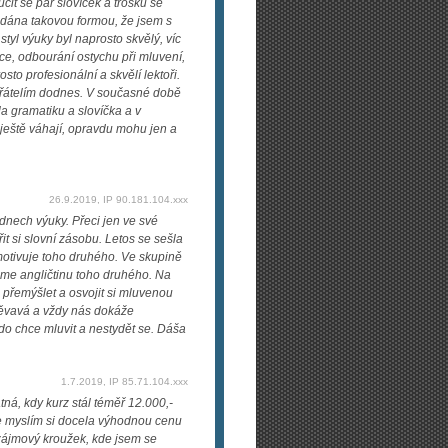
čit se pár slovíček a trošku se
odána takovou formou, že jsem s
yl výuky byl naprosto skvělý, víc
ace, odbourání ostychu při mluvení,
to profesionální a skvělí lektoři.
přátelím dodnes. V současné době
la gramatiku a slovíčka a v
 ještě váhají, opravdu mohu jen a
26.9.2019, IP 90.181.104.xxx
dnech výuky. Přeci jen ve své
it si slovní zásobu. Letos se sešla
 motivuje toho druhého. Ve skupině
máme angličtinu toho druhého. Na
ce přemýšlet a osvojit si mluvenou
směvavá a vždy nás dokáže
do chce mluvit a nestydět se. Dáša
1.7.2019, IP 85.71.104.xxx
tná, kdy kurz stál téměř 12.000,-
te myslím si docela výhodnou cenu
 zájmový kroužek, kde jsem se