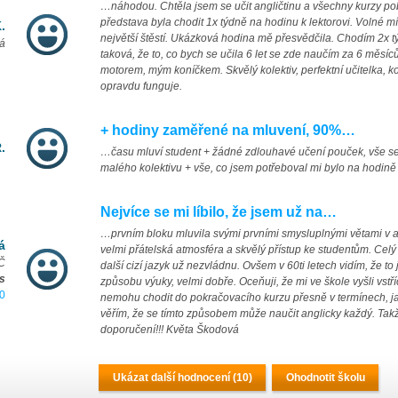
…náhodou. Chtěla jsem se učit angličtinu a všechny kurzy pob
představa byla chodit 1x týdně na hodinu k lektorovi. Volné m
.
největší štěstí. Ukázková hodina mě přesvědčila. Chodím 2x tý
ná
taková, že to, co bych se učila 6 let se zde naučím za 6 měsí
motorem, mým koníčkem. Skvělý kolektiv, perfektní učitelka, 
opravdu funguje.
+ hodiny zaměřené na mluvení, 90%…
.
…času mluví student + žádné zdlouhavé učení pouček, vše se 
malého kolektivu + vše, co jsem potřeboval mi bylo na hodin
Nejvíce se mi líbilo, že jsem už na…
…prvním bloku mluvila svými prvními smysluplnými větami v angl
á
velmi přátelská atmosféra a skvělý přístup ke studentům. Celý 
Č
další cizí jazyk už nezvládnu. Ovšem v 60ti letech vidím, že to 
s
způsobu výuky, velmi dobře. Oceňuji, že mi ve škole vyšli vstř
30
nemohu chodit do pokračovacího kurzu přesně v termínech, ja
věřím, že se tímto způsobem může naučit anglicky každý. Ta
doporučení!!! Květa Škodová
Ukázat další hodnocení (10)
Ohodnotit školu