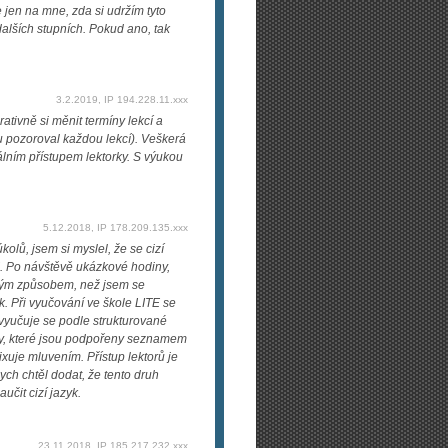
je jen na mne, zda si udržím tyto
dalších stupních. Pokud ano, tak
3.2.2019, IP 194.228.11.xxx
ativně si měnit termíny lekcí a
 pozoroval každou lekcí). Veškerá
álním přístupem lektorky. S výukou
5.12.2018, IP 178.209.135.xxx
ů, jsem si myslel, že se cizí
E. Po návštěvě ukázkové hodiny,
iným způsobem, než jsem se
k. Při vyučování ve škole LITE se
evyučuje se podle strukturované
ry, které jsou podpořeny seznamem
ixuje mluvením. Přístup lektorů je
ych chtěl dodat, že tento druh
čit cizí jazyk.
23.11.2018, IP 185.217.232.xxx