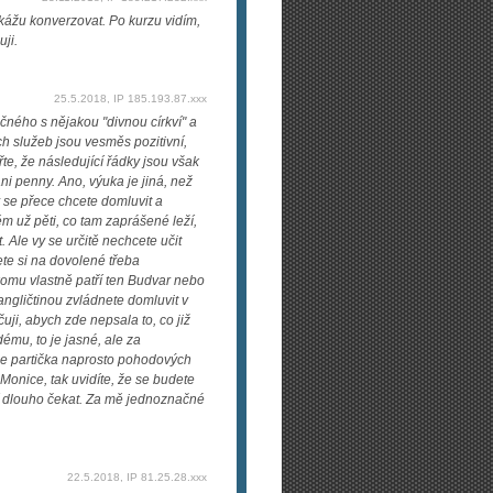
okážu konverzovat. Po kurzu vidím,
ji.
25.5.2018, IP 185.193.87.xxx
čného s nějakou "divnou církví" a
ch služeb jsou vesměs pozitivní,
řte, že následující řádky jsou však
i penny. Ano, výuka je jiná, než
y se přece chcete domluvit a
ěm už pěti, co tam zaprášené leží,
t. Ale vy se určitě nechcete učit
ete si na dovolené třeba
omu vlastně patří ten Budvar nebo
angličtinou zvládnete domluvit v
ji, abych zde nepsala to, co již
ému, to je jasné, ale za
ejde partička naprosto pohodových
Monice, tak uvidíte, že se budete
í dlouho čekat. Za mě jednoznačné
22.5.2018, IP 81.25.28.xxx