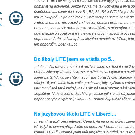
…kurz B1 do Lite školy v Liberci. Mé ambice byly zpočátku nau
domluvit na dovolené. Jenže výuka mě tak uchvátila a byla p
úspěchem absolvovala kurzy B1, B2, B3, B4 a INT1! Nejen že st
a
lidí ve skupině - bylo nás max 12, prakticky neustálá konverz
va
žádné učebnice, jen zápisky, slovíčka, domácí příprava a napros
ec
Poznala jsem navíc partu bezva "spolužáků", s některými se 
opět uvažuji o zopakování si některé z úrovní, abych si osvěži
neposlední řadě, zažila opět tu skvělou atmosféru. Všem, kdo
jen doporučit . Zdenka Lbc
Do školy LITE jsem se vrátila po 5…
…letech. Na úroveň mírně pokročilých jsem se dostala po 2 tý
poměti základy zůstaly. Nyní se snažím mluvit plynuleji a rozšíř
á
super parta lidí, co se chtějí něco naučit. Každý člen skupiny
í
nás je 15, což vidím jako velké pozitivum, kdy slyšíme a vní
ec
ulici mluví lidé také každý jinak a tím nás nutí mozek ještě ví
angličtinu. Naše lektorka Markéta je velice milá, vstřícná, u
popohnat rychle vpřed:-) Školu LITE doporučuji určitě všem, k
Na jazykovou školu LITE v Liberci…
…jsem "narazil" přes internet. Cena byla na první dojem závra
Kč. Když to ovšem přepočítáte na cenu za 1 hodinu, dostane
kolem 160,-Kč. Osobně jsem měl angličtinu v 8.třídě jen jako