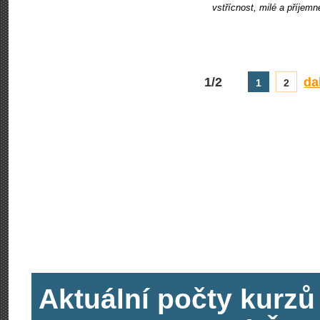
vstřícnost, milé a příjemn
1/2
da
1
2
Aktuální počty kurzů