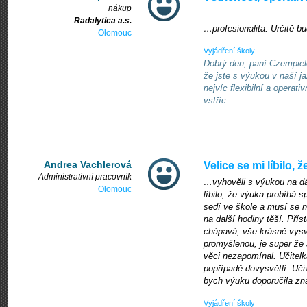
nákup
Radalytica a.s.
…profesionalita. Určitě b
Olomouc
Vyjádření školy
Dobrý den, paní Czempiel
že jste s výukou v naší 
nejvíc flexibilní a opera
vstříc.
Andrea Vachlerová
Velice se mi líbilo, 
Administrativní pracovník
…vyhověli s výukou na dá
Olomouc
líbilo, že výuka probíhá 
sedí ve škole a musí se n
na další hodiny těší. Příst
chápavá, vše krásně vysvě
promyšlenou, je super že
věci nezapomínal. Učitelka
popřípadě dovysvětlí. Uči
bych výuku doporučila zná
Vyjádření školy