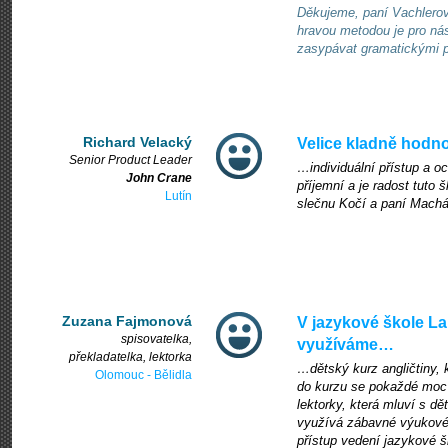
Děkujeme, paní Vachlerov
hravou metodou je pro nás
zasypávat gramatickými po
Richard Velacký
Velice kladně hodn
Senior Product Leader
…individuální přístup a och
John Crane
příjemní a je radost tuto
Lutín
slečnu Kočí a paní Machá
Zuzana Fajmonová
V jazykové škole L
spisovatelka,
využíváme…
překladatelka, lektorka
…dětský kurz angličtiny, 
Olomouc - Bělidla
do kurzu se pokaždé moc tě
lektorky, která mluví s dě
využívá zábavné výukové 
přístup vedení jazykové 