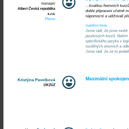
manager
…kvalitou firemních kurzů.
Albert Česká republika
dobře připraveni včetně m
s.r.o.
nápomocní a udržovali přá
Přerov
Vyjádření školy
Jsme rádi, že jsme mohli 
jazykových kurzů. Našim 
specifického jazyka v logi
rozdílných úrovních a odb
Jsme rádi, že se to podaři
Maximální spokojen
Kristýna Pavelková
ÚKZÚZ