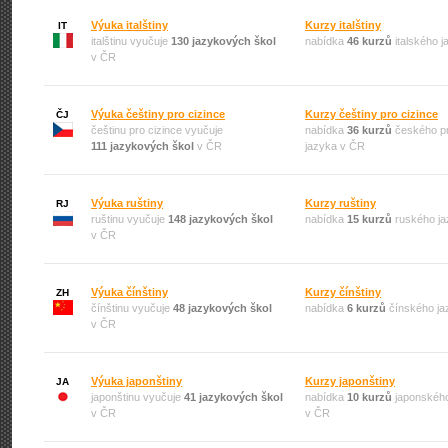
Výuka italštiny
Kurzy italštiny
IT
italštinu vyučuje
130 jazykových škol
nabídka
46 kurzů
italského 
v ČR
Výuka češtiny pro cizince
Kurzy češtiny pro cizince
ČJ
češtinu pro cizince vyučuje
nabídka
36 kurzů
českého pr
111 jazykových škol
v ČR
jazyka v ČR
Výuka ruštiny
Kurzy ruštiny
RJ
ruštinu vyučuje
148 jazykových škol
nabídka
15 kurzů
ruského ja
v ČR
Výuka čínštiny
Kurzy čínštiny
ZH
čínštinu vyučuje
48 jazykových škol
nabídka
6 kurzů
čínského ja
v ČR
Výuka japonštiny
Kurzy japonštiny
JA
japonštinu vyučuje
41 jazykových škol
nabídka
10 kurzů
japonského
v ČR
v ČR