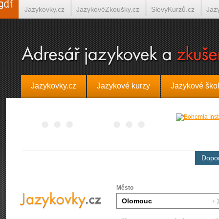
Jazykovky.cz
JazykovéZkoušky.cz
SlevyKurzů.cz
Jaz
Španělština on-line
Italština on-line
Tlumočení-Překlady.
Jazykovky.cz
Jazykové kurzy
Jazykové ško
Dopor
Město