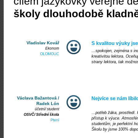
cílem jazykovky veřejně d
školy dlouhodobě kladn
Vladislav Kovář
S kvalitou výuky j
Ekonom
…spokojen, zejména s ind
OLOMOUC
kreativitou lektora. Oceň
strany lektora, tak možnos
Václava Bažantová /
Nejvíce se nám líbil
Radek Lón
účetní/ student
…potřeb žáka, prostředí. 
OSVČ/ Střední škola
přístup k výuce. Atmosfér
Ptení
studentům, je perfektní h
Školu by jsme 100% dopo