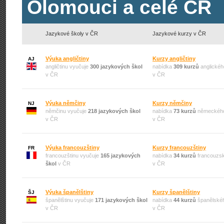
Olomouci a celé ČR
Jazykové školy v ČR
Jazykové kurzy v ČR
Výuka angličtiny
Kurzy angličtiny
AJ
angličtinu vyučuje
300 jazykových škol
nabídka
309 kurzů
anglickéh
v ČR
v ČR
Výuka němčiny
Kurzy němčiny
NJ
němčinu vyučuje
218 jazykových škol
nabídka
73 kurzů
německého
v ČR
v ČR
Výuka francouzštiny
Kurzy francouzštiny
FR
francouzštinu vyučuje
165 jazykových
nabídka
34 kurzů
francouzsk
škol
v ČR
v ČR
Výuka španělštiny
Kurzy španělštiny
ŠJ
španělštinu vyučuje
171 jazykových škol
nabídka
44 kurzů
španělskéh
v ČR
v ČR