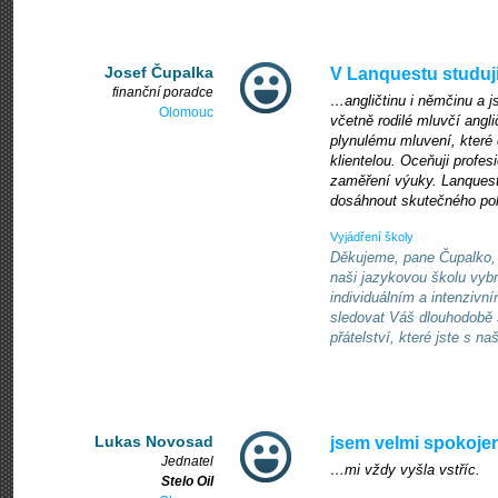
Josef Čupalka
V Lanquestu studuji 
finanční poradce
…angličtinu i němčinu a j
Olomouc
včetně rodilé mluvčí angl
plynulému mluvení, které 
klientelou. Oceňuji profesi
zaměření výuky. Lanques
dosáhnout skutečného pok
Vyjádření školy
Děkujeme, pane Čupalko, z
naši jazykovou školu vyb
individuálním a intenzivní
sledovat Váš dlouhodobě 
přátelství, které jste s 
Lukas Novosad
jsem velmi spokoje
Jednatel
…mi vždy vyšla vstříc.
Stelo Oil