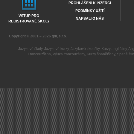
PROHLÁŠENÍ K INZERCI
PODMÍNKY UŽITÍ
VSTUP PRO
NAPSALI O NÁS
REGISTROVANÉ ŠKOLY
Copyright © 2001 – 2026
gdi, s.r.o.
Jazykové školy
,
Jazykové kurzy
,
Jazykové zkoušky
,
Kurzy angličtiny
,
Ang
Francouzština
,
Výuka francouzštiny
,
Kurzy španělštiny
,
Španělšti