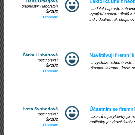
Hana Orságová
Lektorka umí z neo
diagnostik v laboratoři
…udělat naprosto zábavno
ÚKZÚZ
vymýšlí spoustu úkolů a 
Olomouc
individuálně, tak skupinov
Šárka Linhartová
Navštěvuji firemní 
rostlinolékař
… vychází ochotně vstříc
ÚKZÚZ
úžasnou lektorku, která n
Olomouc
Iveta Svobodová
Účastním se firemn
rostlinolékař
…kurzů u jazykovky již něk
ÚKZÚZ
majitelky jazykové školy 
Olomouc