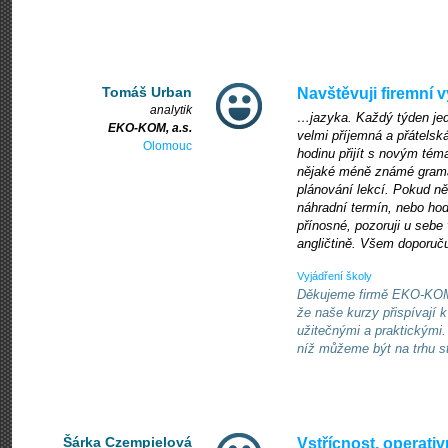
Tomáš Urban
Navštěvuji firemní
analytik
…jazyka. Každý týden jedn
EKO-KOM, a.s.
velmi příjemná a přátelsk
Olomouc
hodinu přijít s novým tém
nějaké méně známé gramati
plánování lekcí. Pokud ně
náhradní termín, nebo ho
přínosné, pozoruji u sebe
angličtině. Všem doporuču
Vyjádření školy
Děkujeme firmě EKO-KOM z
že naše kurzy přispívají 
užitečnými a praktickými.
níž můžeme být na trhu s
Šárka Czempielová
Vstřícnost, operati