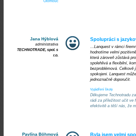
Olomouc
Jana Hýblová
Spolupráci s jazyk
administrativa
…Lanquest v rámci firemní
TECHNOTRADE, spol. s
hodnotíme velmi pozitivn
r.o.
která zároveň zůstává pro
spolehlivá a flexibilní, k
bezproblémová. Celkově j
spokojeni. Lanquest může
jednoznačně doporučit.
Vyjádření školy
Děkujeme Technotradu za
rádi za příležitost učit ve
efektivitě a těší nás, ž
Pavlína Böhmová
Byla jsem velmi sp