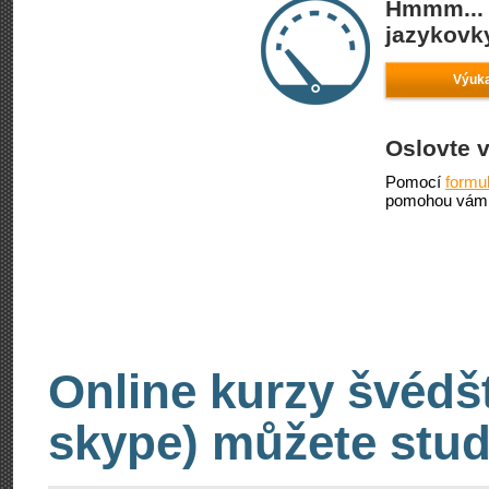
Hmmm... 
jazykovky
Výuka
Oslovte 
Pomocí
formu
pomohou vám 
Online kurzy švédšt
skype) můžete stud