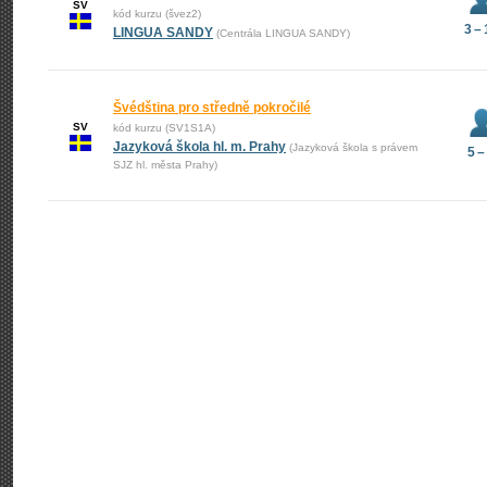
SV
kód kurzu (švez2)
3 –
LINGUA SANDY
(Centrála LINGUA SANDY)
Švédština pro středně pokročilé
SV
kód kurzu (SV1S1A)
Jazyková škola hl. m. Prahy
(Jazyková škola s právem
5 –
SJZ hl. města Prahy)