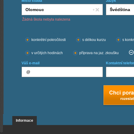
Místo studia
Jazyk
Žádná škola nebyla nalezena
Chci kurzy:
konkrétní pokročilosti
s délkou kurzu
s konkr
v určitých hodinách
příprava na jaz. zkoušku
Váš e-mail
Kontaktní telefo
Informace