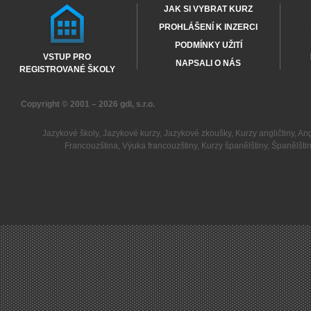
JAK SI VYBRAT KURZ
PROHLÁŠENÍ K INZERCI
PODMÍNKY UŽITÍ
VSTUP PRO
NAPSALI O NÁS
REGISTROVANÉ ŠKOLY
Copyright © 2001 – 2026
gdi, s.r.o.
Jazykové školy
,
Jazykové kurzy
,
Jazykové zkoušky
,
Kurzy angličtiny
,
Ang
Francouzština
,
Výuka francouzštiny
,
Kurzy španělštiny
,
Španělšti