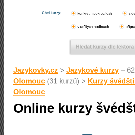
Chci kurzy:
konkrétní pokročilosti
s d
v určitých hodinách
přípr
Jazykovky.cz
>
Jazykové kurzy
– 62
Olomouc
(31 kurzů) >
Kurzy švédšt
Olomouc
Online kurzy švédš