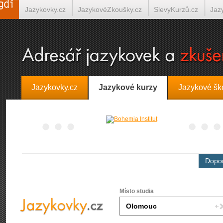
Jazykovky.cz
JazykovéZkoušky.cz
SlevyKurzů.cz
Jaz
Španělština on-line
Italština on-line
Tlumočení-Překlady.
Jazykovky.cz
Jazykové kurzy
Jazykové šk
Dopor
Místo studia