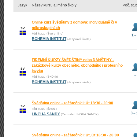
Jazyk
Název kurzu a jméno školy
Poč. stu
Online kurz švédštiny z domova: individuálně či v
mikroskupinách
SV
kód kurzu (Švé online)
1 –
BOHEMIA INSTITUT
(Jazyková škola)
FIREMNÍ KURZY ŠVÉDŠTINY nebo DÁNŠTINY -
zakázkové kurzy obecného, obchodního i profesního
SV
jazyka
–
kód kurzu (Š+D fir)
BOHEMIA INSTITUT
(Jazyková škola)
Švédština online - začátečníci: Út 18:30 - 20:00
SV
kód kurzu (švez1)
3 –
LINGUA SANDY
(Centrála LINGUA SANDY)
Švédština online - začátečníci: Út, Čt 18:30 - 20:00