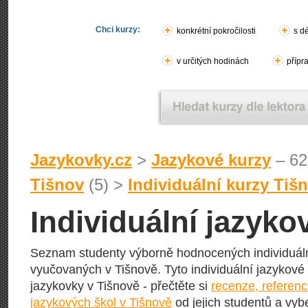
Chci kurzy:
konkrétní pokročilosti
s d
v určitých hodinách
přípr
Jazykovky.cz
>
Jazykové kurzy
– 62
Tišnov
(5) >
Individuální kurzy Tiš
Individuální jazyko
Seznam studenty výborně hodnocených individuáln
vyučovaných v Tišnově. Tyto individuální jazykové k
jazykovky v Tišnově - přečtěte si
recenze, referen
jazykových škol v Tišnově
od jejich studentů a vybe