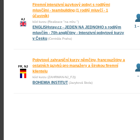
Firemní intenzivní jazykový pobyt s rodilými
mluvčími - teambuilding (1 rodilý mluvčí - 1
účastník)
AJ
kód kurzu (Realizace "na míru ")
1 –
ENGLISHstay.cz - JEDEN NA JEDNOHO s rodilým
mluvčím - 70h angličtiny - Intenzivní pobytové kurzy
v Česku
(Centrála Praha)
Pobytové zahraniční kurzy němčiny, francouzštiny a
ostatních jazyků pro manažery a širokou firemní
FR, NJ
klientelu
–
kód kurzu (ZAHRMAN-NJ_FJ))
BOHEMIA INSTITUT
(Jazyková škola)