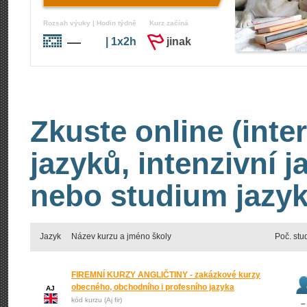
Rozsah výuky | Hodin týdně
Kurz začíná
—
| 1x2h
jinak
Zkuste online (inte
jazyků, intenzivní 
nebo studium jazyk
Jazyk
Název kurzu a jméno školy
Poč. stu
FIREMNÍ KURZY ANGLIČTINY - zakázkové kurzy
obecného, obchodního i profesního jazyka
AJ
kód kurzu (Aj fir)
–