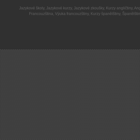
Jazykové školy
,
Jazykové kurzy
,
Jazykové zkoušky
,
Kurzy angličtiny
,
Ang
Francouzština
,
Výuka francouzštiny
,
Kurzy španělštiny
,
Španělšti