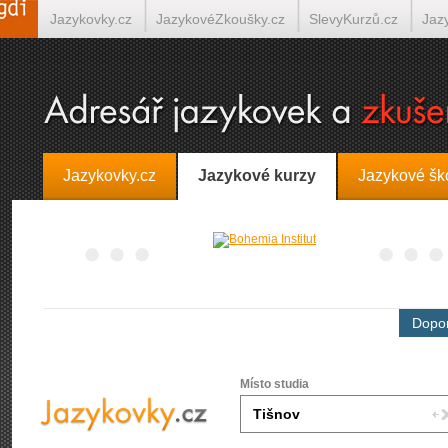
Jazykovky.cz
JazykovéZkoušky.cz
SlevyKurzů.cz
Jaz
Španělština on-line
Italština on-line
Tlumočení-Překlady.
Jazykovky.cz
Jazykové kurzy
Jazykové šk
Dopor
Místo studia