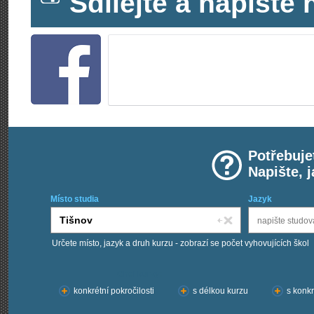
Sdílejte a napišt
Potřebuje
Napište, 
Místo studia
Jazyk
Určete místo, jazyk a druh kurzu - zobrazí se počet vyhovujících škol
Chci kurzy:
konkrétní pokročilosti
s délkou kurzu
s konkr