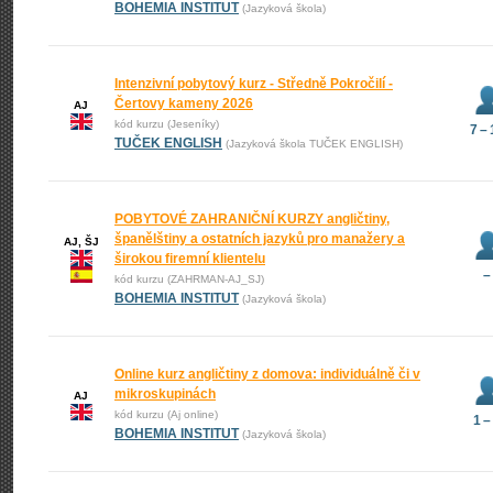
BOHEMIA INSTITUT
(Jazyková škola)
Intenzivní pobytový kurz - Středně Pokročilí -
Čertovy kameny 2026
AJ
kód kurzu (Jeseníky)
7 –
TUČEK ENGLISH
(Jazyková škola TUČEK ENGLISH)
POBYTOVÉ ZAHRANIČNÍ KURZY angličtiny,
španělštiny a ostatních jazyků pro manažery a
AJ, ŠJ
širokou firemní klientelu
–
kód kurzu (ZAHRMAN-AJ_SJ)
BOHEMIA INSTITUT
(Jazyková škola)
Online kurz angličtiny z domova: individuálně či v
mikroskupinách
AJ
kód kurzu (Aj online)
1 –
BOHEMIA INSTITUT
(Jazyková škola)