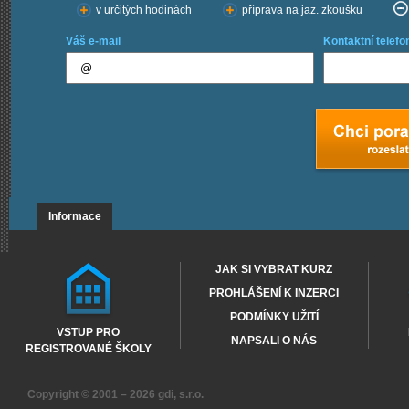
v určitých hodinách
příprava na jaz. zkoušku
Váš e-mail
Kontaktní telefo
Informace
JAK SI VYBRAT KURZ
PROHLÁŠENÍ K INZERCI
PODMÍNKY UŽITÍ
VSTUP PRO
NAPSALI O NÁS
REGISTROVANÉ ŠKOLY
Copyright © 2001 – 2026
gdi, s.r.o.