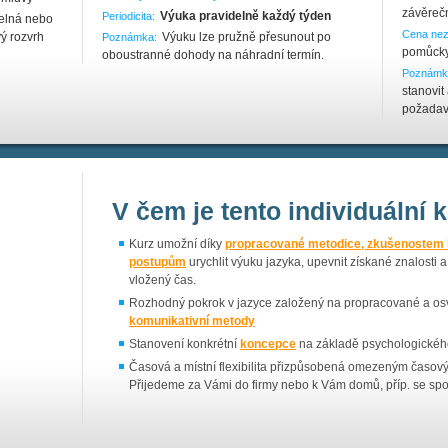
závěreč
Výuka pravidelně každý týden
Periodicita:
delná nebo
Cena nez
ý rozvrh
Výuku lze pružně přesunout po
Poznámka:
pomůcky
oboustranné dohody na náhradní termín.
Poznámk
stanovit
požadavk
V čem je tento individuální k
Kurz umožní díky
propracované metodice, zkušenostem 
postupům
urychlit výuku jazyka, upevnit získané znalosti 
vložený čas.
Rozhodný pokrok v jazyce založený na propracované a o
komunikativní me­tody
Stanovení konkrétní
koncepce
na základě psychologického 
Časová a místní flexibilita přizpůsobená omezeným čas
Přijedeme za Vámi do firmy nebo k Vám domů, příp. se sp