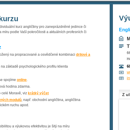
Výu
kurzu
ndividuální kurz angličtiny pro zaneprázdněné jedince či
Engl
 míru podle Vaší pokročilosti a aktuálních profesních či
M
T
z
6
ložený na propracované a osvědčené kombinaci
drilové a
H
6
na základě psychologického profilu klienta
w
i
se spojíme
online
.
ková hodina zdarma.
o celé Moravě, viz
krátký výčet
Z ul
rných modulů
, např. obchodní angličtina, angličtina
istickém ruchu apod.
bilitou a výukovou efektivitou je šitý na míru