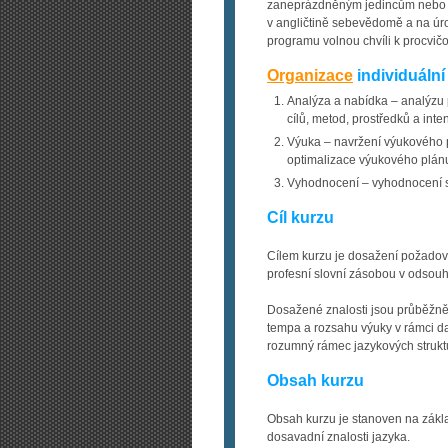
zaneprázdněným jedincům nebo n
v angličtině sebevědomě a na úrov
programu volnou chvíli k procvičo
Organizace
individuální
Analýza a nabídka – analýzu p
cílů, metod, prostředků a int
Výuka – navržení výukového
optimalizace výukového plán
Vyhodnocení – vyhodnocení sp
Cíl kurzu
Cílem kurzu je dosažení požado
profesní slovní zásobou v odso
Dosažené znalosti jsou průběžně
tempa a rozsahu výuky v rámci dan
rozumný rámec jazykových struktur
Obsah kurzu
Obsah kurzu je stanoven na zák
dosavadní znalosti jazyka.