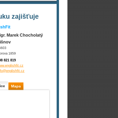
ku zajišťuje
ishFit
gr. Marek Chocholatý
išnov
6603
orova 1859
08 821 819
ww.englishfit.cz
nfo@englishfit.cz
ice
Mapa