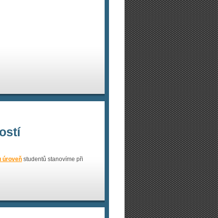
ostí
u úroveň
studentů stanovíme při