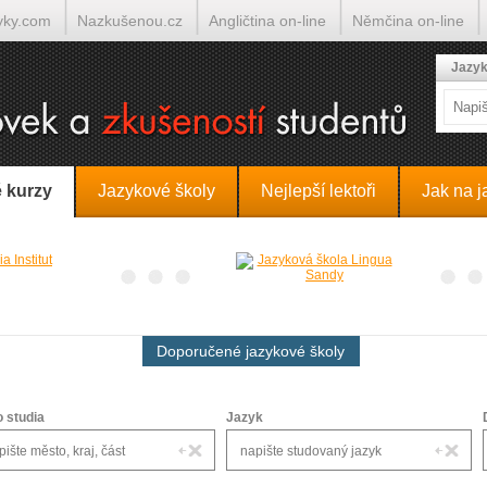
yky.com
Nazkušenou.cz
Angličtina on-line
Němčina on-line
lumočí.cz
Jazyk
 kurzy
Jazykové školy
Nejlepší lektoři
Jak na j
Doporučené jazykové školy
o studia
Jazyk