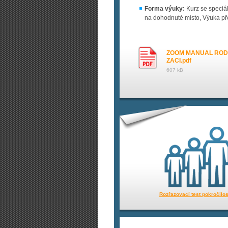
Forma výuky:
Kurz se speciál
na dohodnuté místo, Výuka pře
ZOOM MANUAL ROD
ZACI.pdf
607 kB
Rozřazovací test pokročilos