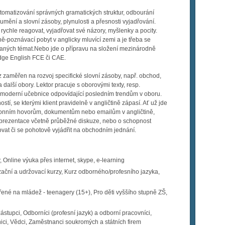
tomatizování správných gramatických struktur, odbourání
umění a slovní zásoby, plynulosti a přesnosti vyjadřování.
 rychle reagovat, vyjadřovat své názory, myšlenky a pocity.
ě-poznávací pobyt v anglicky mluvící zemi a je třeba se
ovaných témat.Nebo jde o přípravu na složení mezinárodně
dge English FCE či CAE.
 zaměřen na rozvoj specifické slovní zásoby, např. obchod,
 a další obory. Lektor pracuje s oborovými texty, resp.
 moderní učebnice odpovídající posledním trendům v oboru.
ností, se kterými klient pravidelně v angličtině zápasí. Ať už jde
fonním hovorům, dokumentům nebo emailům v angličtině,
 prezentace včetně průběžné diskuze, nebo o schopnost
at či se pohotově vyjádřit na obchodním jednání.
, Online výuka přes internet, skype, e-learning
ční a udržovací kurzy, Kurz odborného/profesního jazyka,
né na mládež - teenagery (15+), Pro děti vyššího stupně ZŠ,
stupci, Odborníci (profesní jazyk) a odborní pracovníci,
nici, Vědci, Zaměstnanci soukromých a státních firem