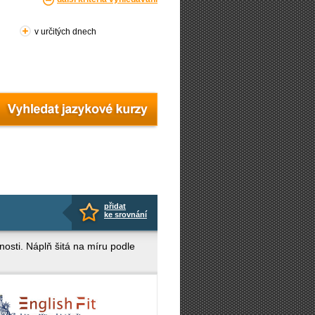
v určitých dnech
přidat
ke srovnání
nosti. Náplň šitá na míru podle