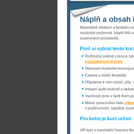
Náplň a obsah 
Maximálně efektivní a flexibilní i
nezávislé osobnosti. Náplň šitá na
soukromých požadavků.
Proč si vybrat tento kur
Rozhodný pokrok v jazyce za
komunikativní me­tody
Stanovení konkrétní koncepce 
Časová a místní flexibilita
Přijedeme k Vám domů, příp. 
Vstupní audit znalostí a ukáz
Vyučovali jsme v řadě firem p
Máme zpracovánu řadu
odbo
v pojišťovnictví, logistice, tur
Pro koho je kurz určen
VIP kurz s maximální časovou flexi