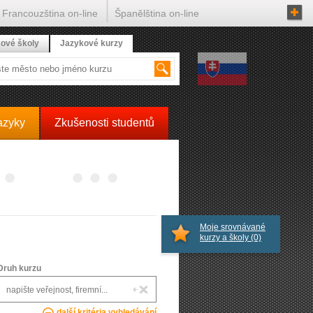
Francouzština on-line
Španělština on-line
ové školy
Jazykové kurzy
azyky
Zkušenosti studentů
Moje srovnávané
kurzy a školy
(0)
Druh kurzu
další kritéria vyhledávání