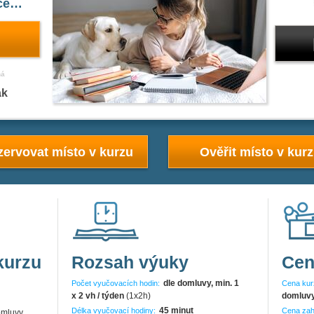
íce…
ná
ak
ervovat místo v kurzu
Ověřit místo v kur
kurzu
Rozsah výuky
Cen
dle domluvy, min. 1
Počet vyučovacích hodin:
Cena kur
x 2 vh / týden
(1x2h)
domluv
45 minut
Délka vyučovací hodiny:
Cena zah
omluvy