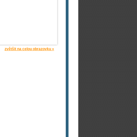
zvětšit na celou obrazovku »