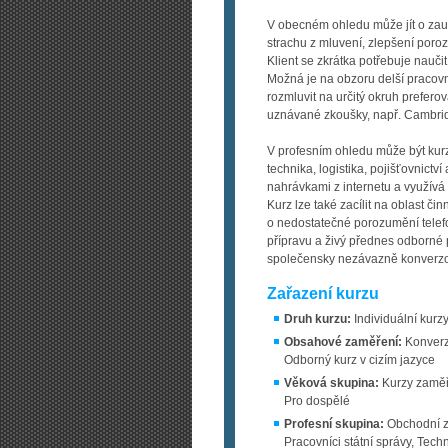
V obecném ohledu může jít o zau
strachu z mluvení, zlepšení poroz
Klient se zkrátka potřebuje naučit
Možná je na obzoru delší pracovn
rozmluvit na určitý okruh prefer
uznávané zkoušky, např. Cambri
V profesním ohledu může být kurz
technika, logistika, pojišťovnictví
nahrávkami z internetu a využívá
Kurz lze také zacílit na oblast čin
o nedostatečné porozumění tele
přípravu a živý přednes odborné
společensky nezávazně konverzov
Zařazení kurzu
Druh kurzu:
Individuální kurzy
Obsahové zaměření:
Konverza
Odborný kurz v cizím jazyce
Věková skupina:
Kurzy zaměře
Pro dospělé
Profesní skupina:
Obchodní zá
Pracovníci státní správy, Tech