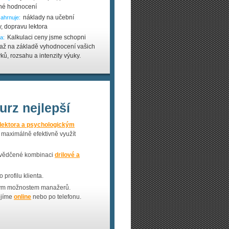
né hodnocení
náklady na učební
ahrnuje:
, dopravu lektora
Kalkulaci ceny jsme schopni
a:
 až na základě vyhodnocení vašich
ů, rozsahu a intenzity výuky.
urz nejlepší
lektora a psychologickým
a maximálně efektivně využít
svědčené kombinaci
drilové a
profilu klienta.
ovým možnostem manažerů.
ojíme
online
nebo po telefonu.