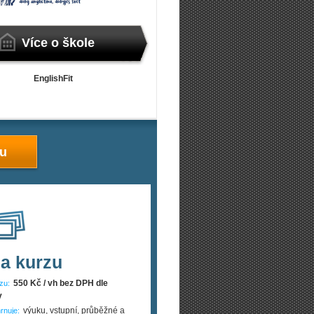
Více o škole
EnglishFit
zu
a kurzu
550 Kč / vh bez DPH dle
zu:
y
výuku, vstupní, průběžné a
rnuje: