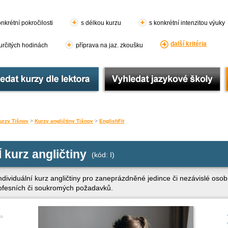
nkrétní pokročilosti
s délkou kurzu
s konkrétní intenzitou výuky
další kritéria
 určitých hodinách
příprava na jaz. zkoušku
urzy Tišnov
>
Kurzy angličtiny Tišnov
>
EnglishFit
kurz angličtiny
(kód: I)
 individuální kurz angličtiny pro zaneprázdněné jedince či nezávislé osob
profesních či soukromých požadavků.
a