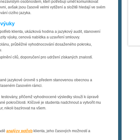
ezávislým osobnostem, kteří potřebují umět komunikovat
ni, avšak jsou časově velmi vytížení a složitě hledají ve svém
vání cizího jazyka.
 výuky
otřeb klienta, ukázková hodina a jazykový audit, stanovení
enzity výuky, cenová nabídka a uzavření smlouvy.
 plánu, průběžné vyhodnocování dosaženého pokroku,
u.
lnění cílů, doporučení pro udržení získaných znalostí.
vané jazykové úrovně s předem stanovenou obecnou a
uhlaseném časovém rámci.
 testovány, přičemž vyhodnocené výsledky slouží k úpravě
é pokročilosti. Klíčové je studenta nadchnout a vytvořit mu
, nikoli bazírovat na všem.
ladě
analýzy potřeb
klienta, jeho časových možností a