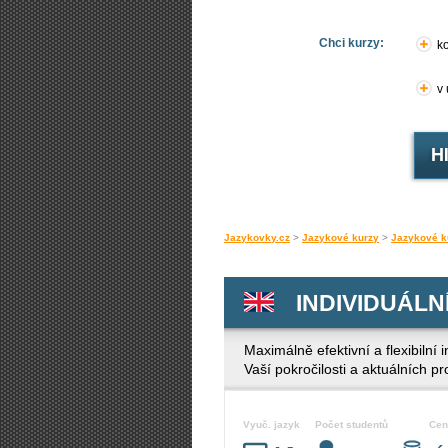
Chci kurzy:
ko
v
Jazykovky.cz
>
Jazykové kurzy
>
Jazykové k
INDIVIDUÁLNÍ 
Maximálně efektivní a flexibilní
Vaší pokročilosti a aktuálních 
Vyuč. jazyk
Počet studentů
Cen