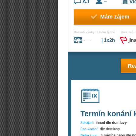
AJ
–
v
Mám zájem
Rozsah výuky | Hodin týdně
Kurz začí
—
| 1x2h
jin
Rez
Termín konání 
ihned dle domluvy
Zahájení:
dle domluvy
Čas konání:
4 měsíce nebo dle d
Délka kurzu: