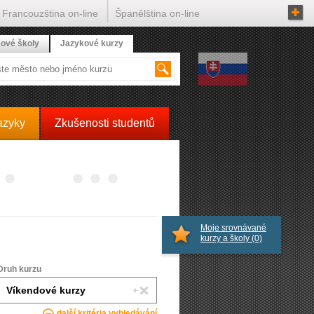
Francouzština on-line
Španělština on-line
ové školy
Jazykové kurzy
azyky
Zkušenosti studentů
Moje srovnávané
kurzy a školy
(0)
Druh kurzu
další kritéria vyhledávání