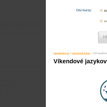
Chci kurzy:
ko
v
Jazykovky.cz
>
Jazykové kurzy
– 624 jazykov
Víkendové jazykov