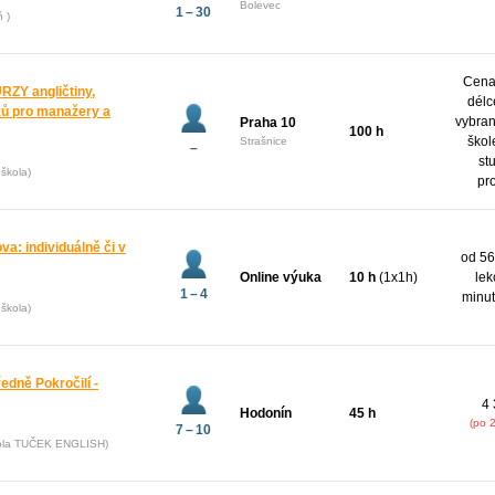
Bolevec
1 – 30
ň )
Cena 
Y angličtiny,
délc
yků pro manažery a
vybran
Praha 10
100 h
škol
Strašnice
–
st
škola)
pr
va: individuálně či v
od 56
Online výuka
10 h
(1x1h)
lek
1 – 4
minut
škola)
ředně Pokročilí -
4 
Hodonín
45 h
(po 
7 – 10
kola TUČEK ENGLISH)