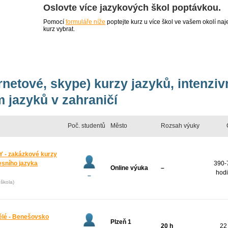
Oslovte více jazykových škol poptávkou.
Pomocí
formuláře níže
poptejte kurz u více škol ve vašem okolí 
kurz vybrat.
ernetové, skype) kurzy jazyků, intenzi
 jazyků v zahraničí
Poč. studentů
Město
Rozsah výuky
 - zakázkové kurzy
esního jazyka
390-
Online výuka
–
hodi
–
škola)
pělé - Benešovsko
Plzeň 1
20 h
22