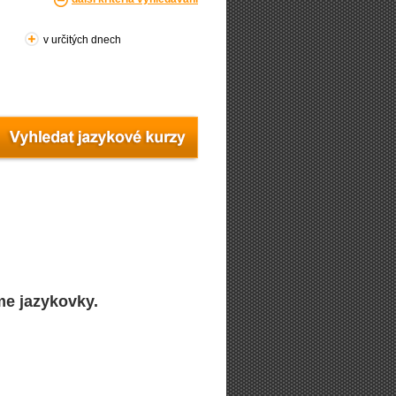
v určitých dnech
me jazykovky.