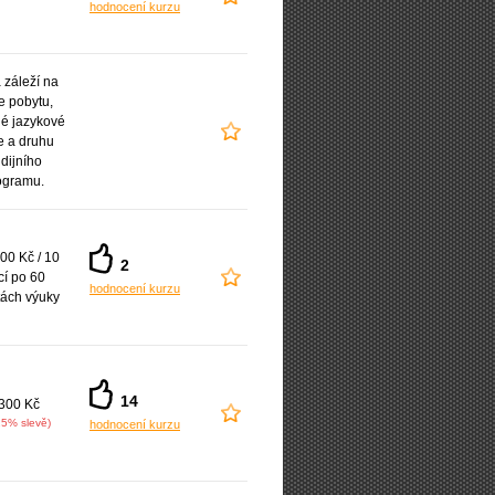
hodnocení kurzu
záleží na
e pobytu,
é jazykové
e a druhu
udijního
ogramu.
00 Kč / 10
2
cí po 60
hodnocení kurzu
ách výuky
14
300 Kč
25% slevě)
hodnocení kurzu