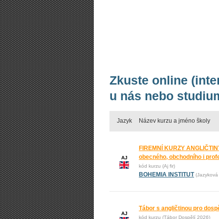
Zkuste online (int
u nás nebo studium
Jazyk
Název kurzu a jméno školy
FIREMNÍ KURZY ANGLIČTINY
obecného, obchodního i prof
AJ
kód kurzu (Aj fir)
BOHEMIA INSTITUT
(Jazyková 
Tábor s angličtinou pro dos
AJ
kód kurzu (Tábor Dospělí 2026)