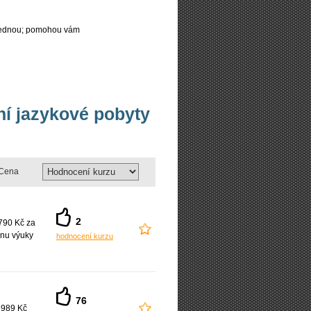
najednou; pomohou vám
vní jazykové pobyty
Cena
2
790 Kč za
nu výuky
hodnocení kurzu
76
 989 Kč