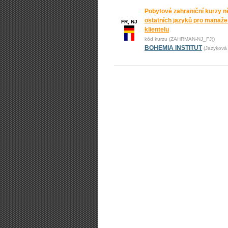
Pobytové zahraniční kurzy n
ostatních jazyků pro manažer
FR, NJ
klientelu
kód kurzu (ZAHRMAN-NJ_FJ))
BOHEMIA INSTITUT
(Jazyková 