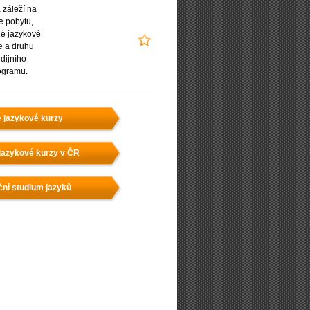
záleží na
e pobytu,
é jazykové
e a druhu
udijního
ogramu.
e jazykové kurzy
jazykové kurzy v ČR
ční studium jazyků