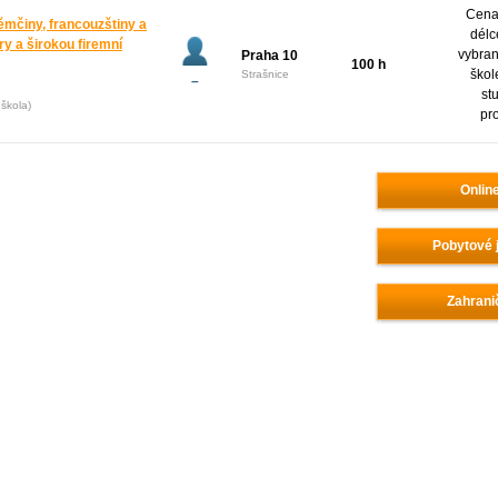
Cena 
ěmčiny, francouzštiny a
délc
y a širokou firemní
vybran
Praha 10
100 h
škol
Strašnice
–
st
škola)
pr
Onlin
Pobytové 
Zahrani