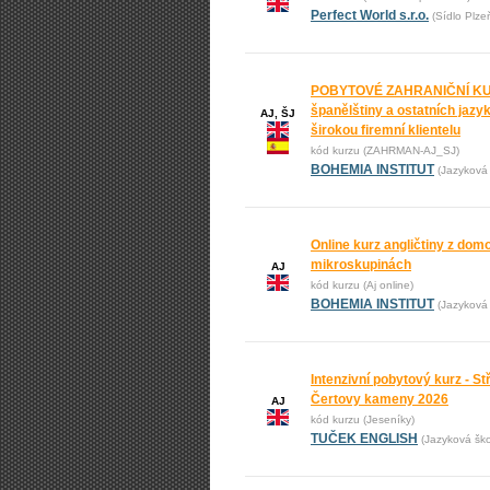
Perfect World s.r.o.
(Sídlo Plze
POBYTOVÉ ZAHRANIČNÍ KURZ
španělštiny a ostatních jaz
AJ, ŠJ
širokou firemní klientelu
kód kurzu (ZAHRMAN-AJ_SJ)
BOHEMIA INSTITUT
(Jazyková 
Online kurz angličtiny z domo
mikroskupinách
AJ
kód kurzu (Aj online)
BOHEMIA INSTITUT
(Jazyková 
Intenzivní pobytový kurz - St
Čertovy kameny 2026
AJ
kód kurzu (Jeseníky)
TUČEK ENGLISH
(Jazyková š