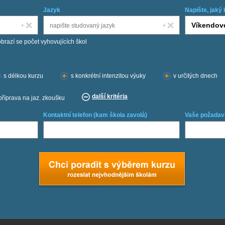
Jazyk
Napište, jaký 
obrazí se počet vyhovujících škol
s délkou kurzu
s konkrétní intenzitou výuky
v určitých dnech
další kritéria
příprava na jaz. zkoušku
Kontaktní telefon (kam škola zavolá)
Vaše požadav