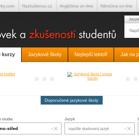
yky.com
Nazkušenou.cz
Angličtina on-line
Němčina on-line
lumočí.cz
Jazyk
 kurzy
Jazykové školy
Nejlepší lektoři
Jak na j
Doporučené jazykové školy
o studia
Jazyk