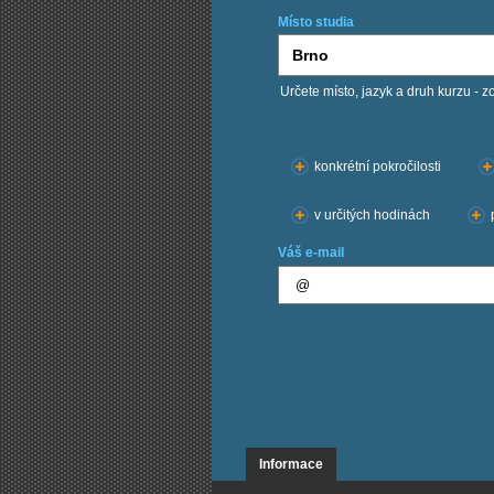
Místo studia
Určete místo, jazyk a druh kurzu - z
Chci kurzy:
konkrétní pokročilosti
v určitých hodinách
Váš e-mail
Informace