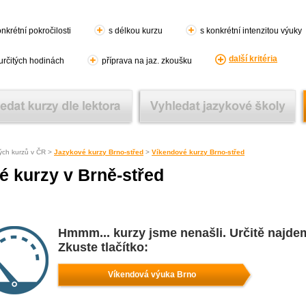
nkrétní pokročilosti
s délkou kurzu
s konkrétní intenzitou výuky
další kritéria
 určitých hodinách
příprava na jaz. zkoušku
ých kurzů v ČR >
Jazykové kurzy Brno-střed
>
Víkendové kurzy Brno-střed
é kurzy v Brně-střed
Hmmm... kurzy jsme nenašli. Určitě najde
Zkuste tlačítko:
Víkendová výuka Brno