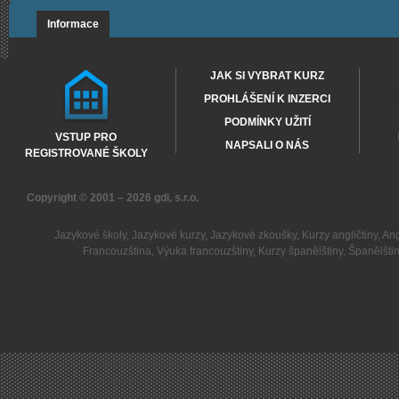
Informace
JAK SI VYBRAT KURZ
PROHLÁŠENÍ K INZERCI
PODMÍNKY UŽITÍ
VSTUP PRO
NAPSALI O NÁS
REGISTROVANÉ ŠKOLY
Copyright © 2001 – 2026
gdi, s.r.o.
Jazykové školy
,
Jazykové kurzy
,
Jazykové zkoušky
,
Kurzy angličtiny
,
Ang
Francouzština
,
Výuka francouzštiny
,
Kurzy španělštiny
,
Španělšti