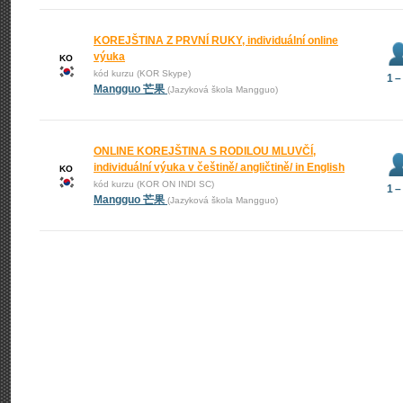
KOREJŠTINA Z PRVNÍ RUKY, individuální online
výuka
KO
kód kurzu (KOR Skype)
1 –
Mangguo 芒果
(Jazyková škola Mangguo)
ONLINE KOREJŠTINA S RODILOU MLUVČÍ,
individuální výuka v češtině/ angličtině/ in English
KO
kód kurzu (KOR ON INDI SC)
1 –
Mangguo 芒果
(Jazyková škola Mangguo)