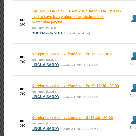
FIREMNÍ KURZY VIETNAMŠTINY nebo KOREJŠTINY
- zakázkové kurzy obecného, obchodního i
KO
profesního jazyka
–
kód kurzu (V+K fir)
BOHEMIA INSTITUT
(Jazyková škola)
Korejština online - začátečníci: Po 17:00 - 18:30
KO
kód kurzu (korz2)
3 –
LINGUA SANDY
(Centrála LINGUA SANDY)
Korejština online - začátečníci: Po, St 18:30 - 20:00
KO
kód kurzu (korz3)
3 –
LINGUA SANDY
(Centrála LINGUA SANDY)
Korejština online - začátečníci: Út 18:30 - 20:00
KO
kód kurzu (korz4)
3 –
LINGUA SANDY
(Centrála LINGUA SANDY)