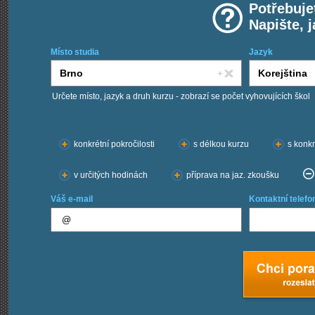
Potřebuje
Napište, 
Místo studia
Jazyk
Určete místo, jazyk a druh kurzu - zobrazí se počet vyhovujících škol
Chci kurzy:
konkrétní pokročilosti
s délkou kurzu
s konkr
v určitých hodinách
příprava na jaz. zkoušku
Váš e-mail
Kontaktní telefo