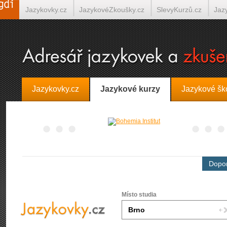
Jazykovky.cz
JazykovéZkoušky.cz
SlevyKurzů.cz
Jaz
Španělština on-line
Italština on-line
Tlumočení-Překlady.
Jazykovky.cz
Jazykové kurzy
Jazykové šk
Dopor
Místo studia