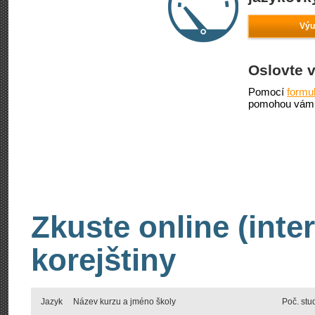
Výu
Oslovte 
Pomocí
formu
pomohou vám 
Zkuste online (inte
korejštiny
Jazyk
Název kurzu a jméno školy
Poč. stu