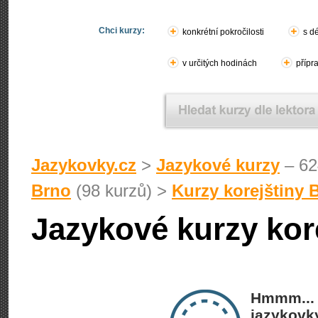
Chci kurzy:
konkrétní pokročilosti
s d
v určitých hodinách
přípr
Jazykovky.cz
>
Jazykové kurzy
– 62
Brno
(98 kurzů) >
Kurzy korejštiny 
Jazykové kurzy kor
Hmmm... 
jazykovky