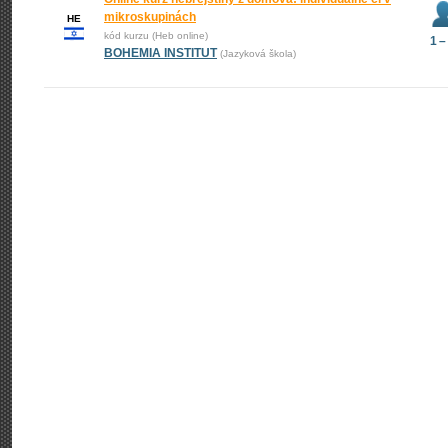
mikroskupinách
HE
kód kurzu (Heb online)
1 –
BOHEMIA INSTITUT
(Jazyková škola)