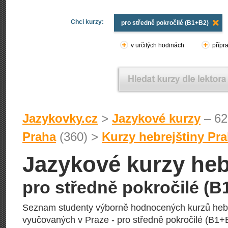
Chci kurzy:
pro středně pokročilé (B1+B2)
v určitých hodinách
přípr
Jazykovky.cz
>
Jazykové kurzy
– 62
Praha
(360) >
Kurzy hebrejštiny Pr
Jazykové kurzy heb
pro středně pokročilé (B
Seznam studenty výborně hodnocených kurzů heb
vyučovaných v Praze - pro středně pokročilé (B1+B