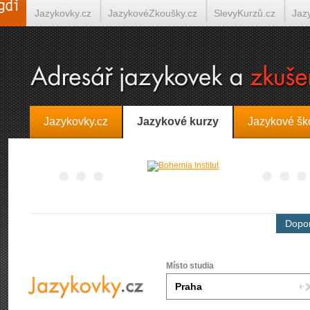
Jazykovky.cz
JazykovéZkoušky.cz
SlevyKurzů.cz
Jaz
Španělština on-line
Italština on-line
Tlumočení-Překlady.
Jazykovky.cz
Jazykové kurzy
Jazykové šk
Dopor
Místo studia