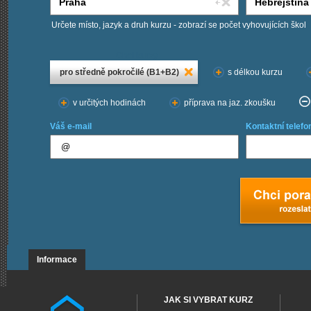
Určete místo, jazyk a druh kurzu - zobrazí se počet vyhovujících škol
Chci kurzy:
pro středně pokročilé (B1+B2)
s délkou kurzu
v určitých hodinách
příprava na jaz. zkoušku
Váš e-mail
Kontaktní telefo
Informace
JAK SI VYBRAT KURZ