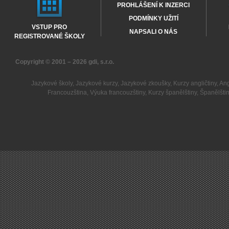
PROHLÁŠENÍ K INZERCI
PODMÍNKY UŽITÍ
VSTUP PRO
NAPSALI O NÁS
REGISTROVANÉ ŠKOLY
Copyright © 2001 – 2026
gdi, s.r.o.
Jazykové školy
,
Jazykové kurzy
,
Jazykové zkoušky
,
Kurzy angličtiny
,
Ang
Francouzština
,
Výuka francouzštiny
,
Kurzy španělštiny
,
Španělšti