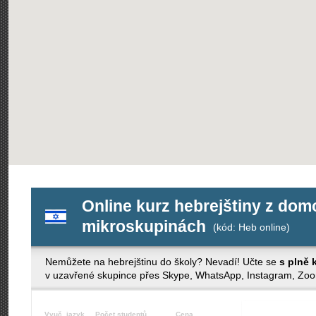
Online kurz hebrejštiny z domo
mikroskupinách
(kód: Heb online)
Nemůžete na hebrejštinu do školy? Nevadí! Učte se
s plně 
v uzavřené skupince přes Skype, WhatsApp, Instagram, Zo
Vyuč. jazyk
Počet studentů
Cena