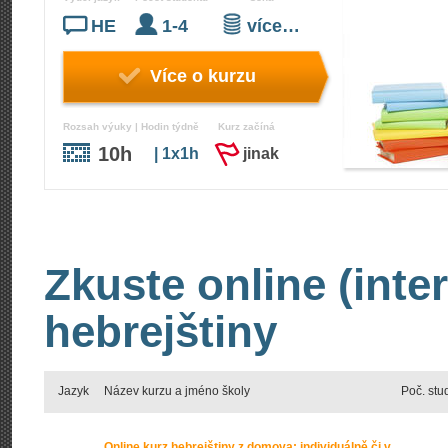
HE
1-4
více…
Více o kurzu
Rozsah výuky | Hodin týdně
Kurz začíná
10h
| 1x1h
jinak
Zkuste online (inte
hebrejštiny
Jazyk
Název kurzu a jméno školy
Poč. stu
Online kurz hebrejštiny z domova: individuálně či v