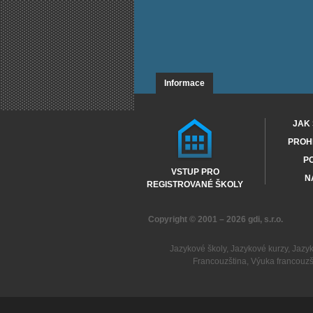
Informace
JAK 
PROHL
PO
VSTUP PRO
N
REGISTROVANÉ ŠKOLY
Copyright © 2001 – 2026
gdi, s.r.o.
Jazykové školy
,
Jazykové kurzy
,
Jazy
Francouzština
,
Výuka francouzš