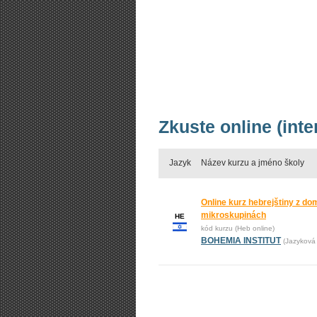
Zkuste online (int
Jazyk
Název kurzu a jméno školy
Online kurz hebrejštiny z dom
mikroskupinách
HE
kód kurzu (Heb online)
BOHEMIA INSTITUT
(Jazyková 