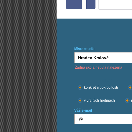
Místo studia
Žádná škola nebyla nalezena
Chci kurzy:
konkrétní pokročilosti
v určitých hodinách
Váš e-mail