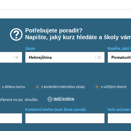
Potřebujete poradit?
Napište, jaký kurz hledáte a školy vá
Jazyk
Napište, jaký 
s délkou kurzu
s konkrétní intenzitou výuky
v určitých dnech
další kritéria
příprava na jaz. zkoušku
Kontaktní telefon (kam škola zavolá)
Vaše požadav