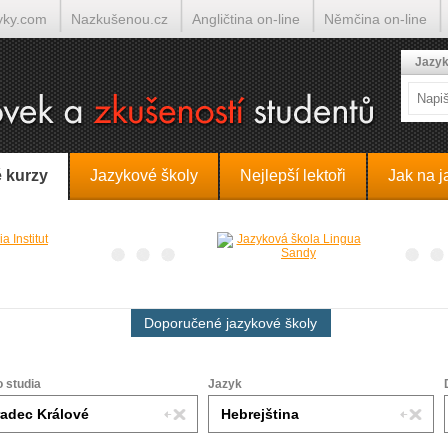
yky.com
Nazkušenou.cz
Angličtina on-line
Němčina on-line
lumočí.cz
Jazyk
 kurzy
Jazykové školy
Nejlepší lektoři
Jak na j
Doporučené jazykové školy
o studia
Jazyk