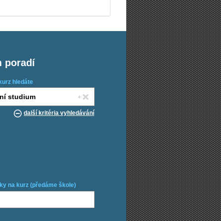
m poradí
kurz hledáte
další kritéria vyhledávání
ky na kurz (předáme škole)