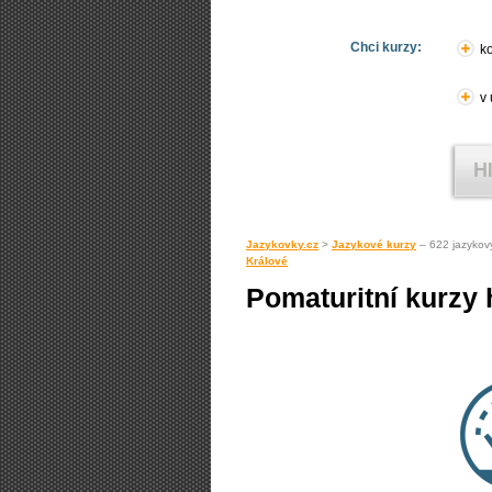
Chci kurzy:
ko
v
Jazykovky.cz
>
Jazykové kurzy
– 622 jazykov
Králové
Pomaturitní kurzy 