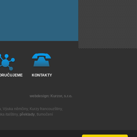
ORUČUJEME
KONTAKTY
webdesign:
Kurzor, s.r.o.
a
,
Výuka němčiny
,
Kurzy francouzštiny
,
ka italštiny
,
překlady
,
tlumočení