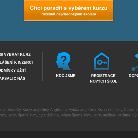
SI VYBRAT KURZ
ÁŠENÍ K INZERCI
DMÍNKY UŽITÍ
KDO JSME
REGISTRACE
DOP
APSALI O NÁS
NOVÝCH ŠKOL
kové zkoušky
,
Kurzy angličtiny
,
Angličtina
,
Výuka angličtiny
,
Kurzy němčiny
,
Němčin
tiny
,
Kurzy španělštiny
,
Španělština
,
Výuka španělštiny
,
Kurzy italštiny
,
Italština
,
Výu