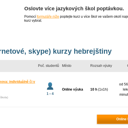
Oslovte více jazykových škol poptávkou.
Pomocí
formuláře níže
poptejte kurz u více škol ve vašem okolí 
kurz vybrat.
ernetové, skype) kurzy hebrejštiny
Poč. studentů
Město
Rozsah výuky
ova: individuálně či v
od 56
Online výuka
10 h
(1x1h)
lek
1 – 4
minut
škola)
Online 