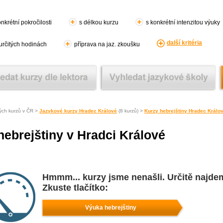
nkrétní pokročilosti
s délkou kurzu
s konkrétní intenzitou výuky
další kritéria
 určitých hodinách
příprava na jaz. zkoušku
ých kurzů v ČR >
Jazykové kurzy Hradec Králové
(8 kurzů) >
Kurzy hebrejštiny Hradec Králo
hebrejštiny v Hradci Králové
Hmmm... kurzy jsme nenašli. Určitě najde
Zkuste tlačítko:
Výuka hebrejštiny