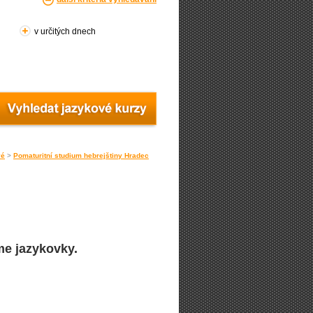
v určitých dnech
vé
>
Pomaturitní studium hebrejštiny Hradec
me jazykovky.