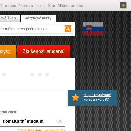
Francouzština on-line
Španělština on-line
ové školy
Jazykové kurzy
azyky
Zkušenosti studentů
Moje srovnávané
kurzy a školy
(0)
Druh kurzu
další kritéria vyhledávání