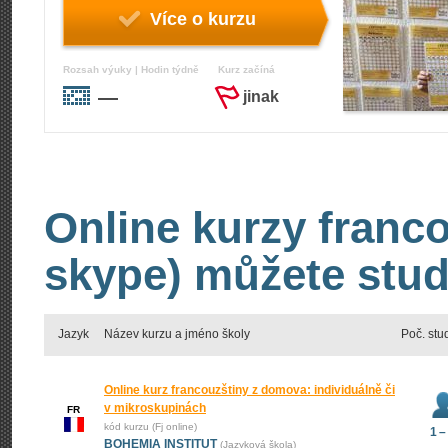
Více o kurzu
Rozsah výuky | Hodin týdně
Kurz začíná
—
jinak
Online kurzy franco
skype) můžete stud
Jazyk
Název kurzu a jméno školy
Poč. stu
Online kurz francouzštiny z domova: individuálně či
v mikroskupinách
FR
kód kurzu (Fj online)
1 –
BOHEMIA INSTITUT
(Jazyková škola)