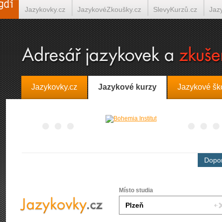
Jazykovky.cz
JazykovéZkoušky.cz
SlevyKurzů.cz
Jaz
Španělština on-line
Italština on-line
Tlumočení-Překlady.
Jazykovky.cz
Jazykové kurzy
Jazykové šk
Dopor
Místo studia