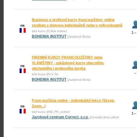
Business a profesní kurzy francouzštiny: online
studium z domova individuálně nebo v mikroskupině
FR
kód kurzu (Fj Bus online)
1 –
BOHEMIA INSTITUT
(Jazyková škola)
FIREMNÍ KURZY FRANCOUZŠTINY nebo
VLÁMŠTINY - zakázkové kurzy obecného,
FR
obchodního i profesního jazyka
–
kód kurzu (Fj+V fir)
BOHEMIA INSTITUT
(Jazyková škola)
Francouzština online - individuální lekce (Skype,
Zoom...)
FR
kód kurzu (IND_FR_online)
1 –
Jazykové centrum Correct, s.r.o.
(Centrála Brno-střed)