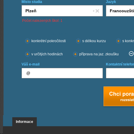
Místo studia
Jazyk
Počet nalezených škol: 1
Chci kurzy:
konkrétní pokročilosti
s délkou kurzu
s konkr
v určitých hodinách
příprava na jaz. zkoušku
Váš e-mail
Kontaktní telefo
Informace