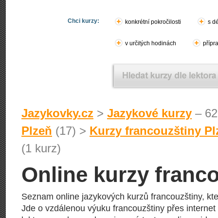
Chci kurzy:
konkrétní pokročilosti
s d
v určitých hodinách
přípr
Jazykovky.cz
>
Jazykové kurzy
– 62
Plzeň
(17) >
Kurzy francouzštiny Pl
(1 kurz)
Online kurzy franco
Seznam online jazykových kurzů francouzštiny, kte
Jde o vzdálenou výuku francouzštiny přes internet 