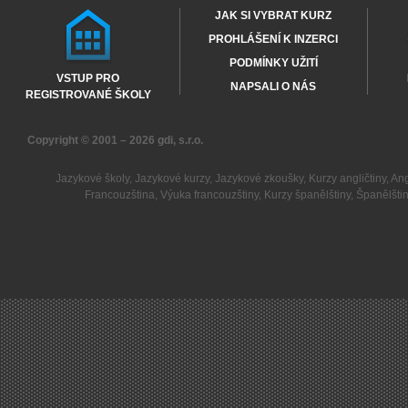
JAK SI VYBRAT KURZ
PROHLÁŠENÍ K INZERCI
PODMÍNKY UŽITÍ
VSTUP PRO
NAPSALI O NÁS
REGISTROVANÉ ŠKOLY
Copyright © 2001 – 2026
gdi, s.r.o.
Jazykové školy
,
Jazykové kurzy
,
Jazykové zkoušky
,
Kurzy angličtiny
,
Ang
Francouzština
,
Výuka francouzštiny
,
Kurzy španělštiny
,
Španělšti