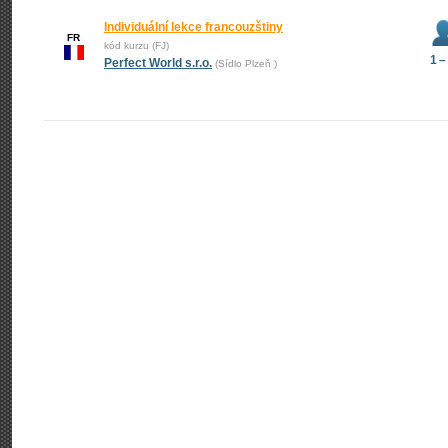
Individuální lekce francouzštiny
FR
kód kurzu (FJ)
1 –
Perfect World s.r.o.
(Sídlo Plzeň )