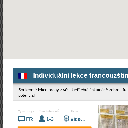
Individuální lekce francouzšti
Soukromé lekce pro ty z vás, kteří chtějí skutečně zabrat, f
potenciál.
Vyuč. jazyk
Počet studentů
Cena
FR
1-3
více…