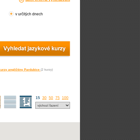
v určitých dnech
urzy angličtiny Pardubice
(2 kurzy)
15
30
50
75
100