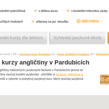
nkrétní pokročilosti
s délkou kurzu
s konkrétní intenzitou výuky
další kritéria
 určitých hodinách
příprava na jaz. zkoušku
ých kurzů v ČR >
Jazykové kurzy Pardubice
(3) >
Kurzy angličtiny Pardubice
(3) >
Pobytové k
kurzy angličtiny v Pardubicích
ičtiny nabízených jazykovými školami v Pardubicích (konat se
iny vyučují kvalitní jazykovky - přečtěte si
recenze, reference a
entů a vyberte si pobytový jazykový kurz, který vyučuje jazyková