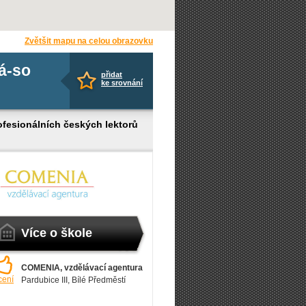
Zvětšit mapu na celou obrazovku
pá-so
přidat
ke srovnání
fesionálních českých lektorů
Více o škole
COMENIA, vzdělávací agentura
cení
Pardubice III
, Bílé Předměstí