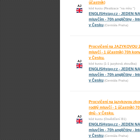
účastník)
AJ
kód kurzu (Realizace "na míru ")
ENGLISHstay.cz - JEDEN N
mluvčím - 70h angličtiny - In
v Česku
(Centrála Praha)
Procvičení na JAZYKOVOU Z
mluvčí - 1 účastník) 70h ko
v Česku.
AJ
kód kurzu (1-1 jazyková zkouška)
ENGLISHstay.cz - JEDEN N
mluvčím - 70h angličtiny - In
v Česku
(Centrála Praha)
Procvičení na jazykovou z
rodilý mluvčí - 1 účastník) 
dnů - v Česku.
AJ
kód kurzu (Osvědčení B1)
ENGLISHstay.cz - JEDEN N
mluvčím - 70h angličtiny - In
v Česku
(Centrála Praha)