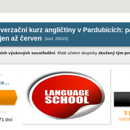
nverzační kurz angličtiny v Pardubicích: 
íjen až červen
(kód: 26510)
ních výukových soustředění
. Malé učební skupinky
zkušený tým pro
a
íce…
3
ačíná
hodno
71 dní