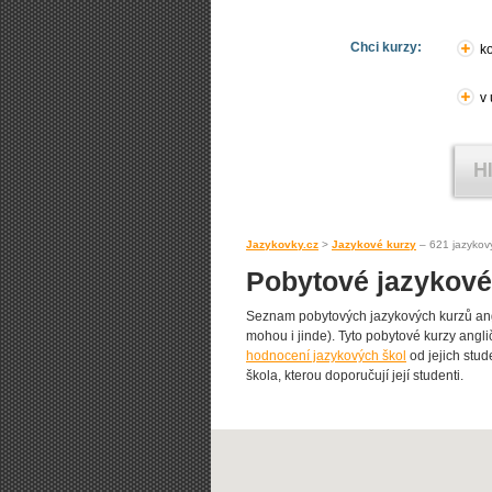
Chci kurzy:
ko
v
Jazykovky.cz
>
Jazykové kurzy
– 621 jazykov
Pobytové jazykové 
Seznam pobytových jazykových kurzů angl
mohou i jinde). Tyto pobytové kurzy angličt
hodnocení jazykových škol
od jejich stud
škola, kterou doporučují její studenti.