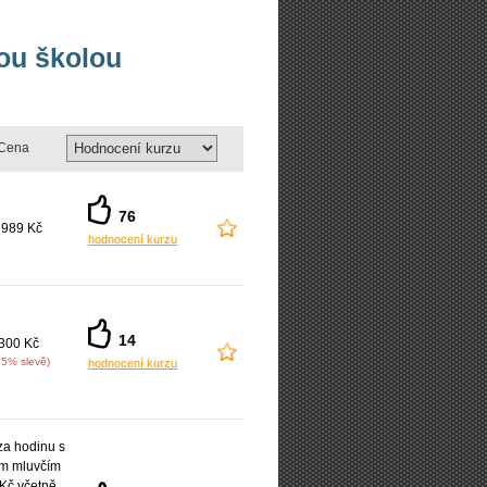
ou školou
Cena
76
 989 Kč
hodnocení kurzu
14
300 Kč
25% slevě)
hodnocení kurzu
a hodinu s
ým mluvčím
Kč včetně