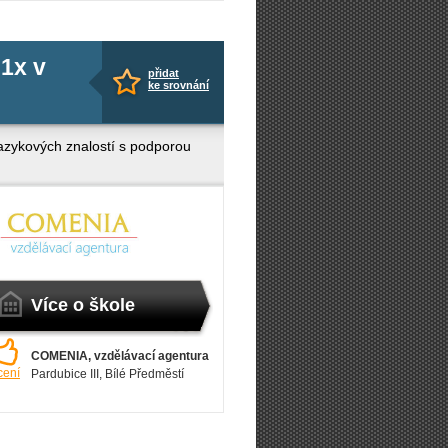
 1x v
přidat
ke srovnání
jazykových znalostí s podporou
Více o škole
COMENIA, vzdělávací agentura
cení
Pardubice III
, Bílé Předměstí