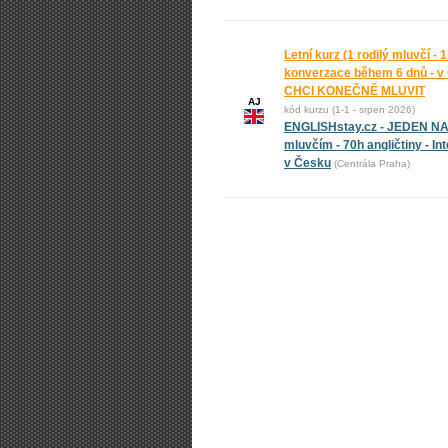
Letní kurz (1 rodilý mluvčí - 
konverzace během 6 dnů - v
CHCI KONEČNĚ MLUVIT
AJ
kód kurzu (1-1 - srpen 2026)
ENGLISHstay.cz - JEDEN N
mluvčím - 70h angličtiny - In
v Česku
(Centrála Praha)