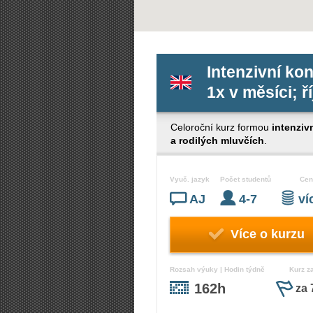
Intenzivní ko
1x v měsíci; ř
Celoroční kurz formou
intenziv
a rodilých mluvčích
.
Vyuč. jazyk
Počet studentů
Cen
AJ
4-7
v
Více o kurzu
Rozsah výuky | Hodin týdně
Kurz z
162h
za 