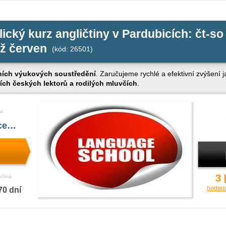
lický kurz angličtiny v Pardubicích: čt-so
až červen
(kód: 26501)
ních výukových soustředění
. Zaručujeme rychlé a efektivní zvýšení 
ch českých lektorů a rodilých mluvčích
.
a
íce…
3
ačíná
hodno
70 dní