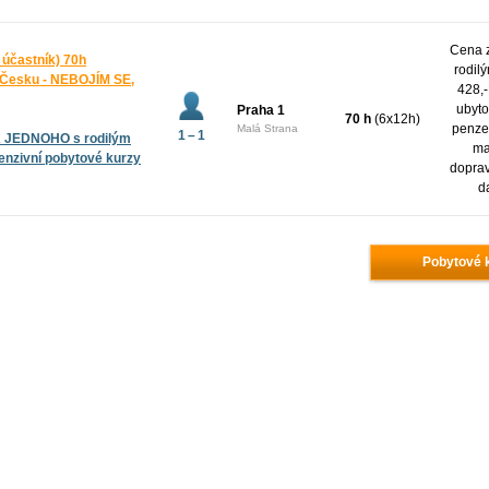
Cena z
1 účastník) 70h
rodil
 Česku - NEBOJÍM SE,
428,-
ubyto
Praha 1
70 h
(6x12h)
penze,
Malá Strana
1 – 1
A JEDNOHO s rodilým
ma
tenzivní pobytové kurzy
dopra
d
Pobytové k