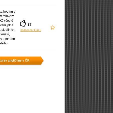
a hodinu s
ým mluvčím
Kč včetně
17
vání, plné
 studijních
hodnocení kurzu
teriálů,
vy a mnoho
alšího.
urzy angličtiny v ČR