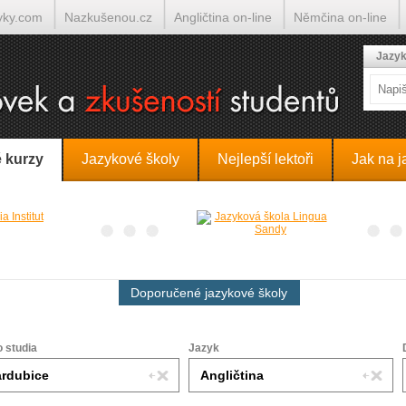
yky.com
Nazkušenou.cz
Angličtina on-line
Němčina on-line
lumočí.cz
Jazyk
 kurzy
Jazykové školy
Nejlepší lektoři
Jak na j
Doporučené jazykové školy
o studia
Jazyk