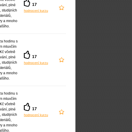
17
vání, plné
 studijních
hodnocení kurzu
teriálů,
vy a mnoho
alšího.
a hodinu s
ým mluvčím
Kč včetně
17
vání, plné
 studijních
hodnocení kurzu
teriálů,
vy a mnoho
alšího.
a hodinu s
ým mluvčím
Kč včetně
17
vání, plné
 studijních
hodnocení kurzu
teriálů,
vy a mnoho
alšího.