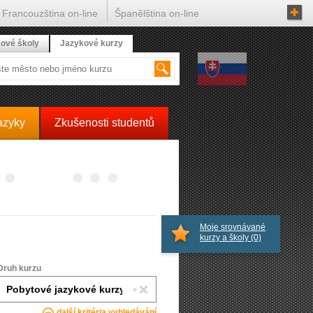
Francouzština on-line
Španělština on-line
ové školy
Jazykové kurzy
azyky
Zkušenosti studentů
Moje srovnávané
kurzy a školy
(0)
Druh kurzu
další kritéria vyhledávání