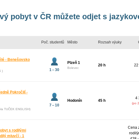
vý pobyt v ČR můžete odjet s jazykov
Poč. studentů
Město
Rozsah výuky
pělé - Benešovsko
Plzeň 1
20 h
22
Bolevec
1 – 30
ň )
ředně Pokročilí -
4 
Hodonín
45 h
(po 
7 – 10
kola TUČEK ENGLISH)
Cena z
obyt s rodilými
rodil
dilý mluvčí - 1
428,-