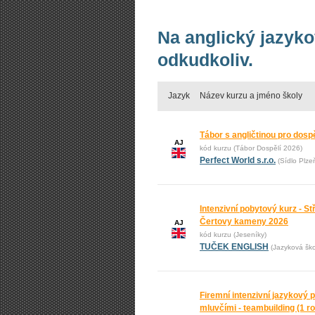
Na anglický jazyko
odkudkoliv.
Jazyk
Název kurzu a jméno školy
Tábor s angličtinou pro dos
AJ
kód kurzu (Tábor Dospělí 2026)
Perfect World s.r.o.
(Sídlo Plze
Intenzivní pobytový kurz - St
Čertovy kameny 2026
AJ
kód kurzu (Jeseníky)
TUČEK ENGLISH
(Jazyková š
Firemní intenzivní jazykový p
mluvčími - teambuilding (1 ro