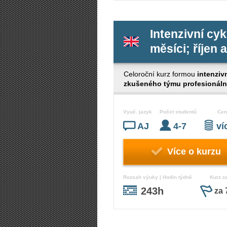
Intenzivní cyk
měsíci; říjen 
Celoroční kurz formou
intenziv
zkušeného týmu profesionální
Vyuč. jazyk
Počet studentů
Cen
AJ
4-7
v
Více o kurzu
Rozsah výuky | Hodin týdně
Kurz z
243h
za 