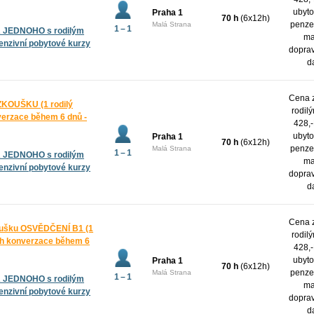
ubyto
Praha 1
70 h
(6x12h)
penze,
Malá Strana
1 – 1
A JEDNOHO s rodilým
ma
tenzivní pobytové kurzy
dopra
d
Cena z
KOUŠKU (1 rodilý
rodil
nverzace během 6 dnů -
428,-
ubyto
Praha 1
70 h
(6x12h)
penze,
Malá Strana
1 – 1
A JEDNOHO s rodilým
ma
tenzivní pobytové kurzy
dopra
d
Cena z
koušku OSVĚDČENÍ B1 (1
rodil
70h konverzace během 6
428,-
ubyto
Praha 1
70 h
(6x12h)
penze,
Malá Strana
1 – 1
A JEDNOHO s rodilým
ma
tenzivní pobytové kurzy
dopra
d