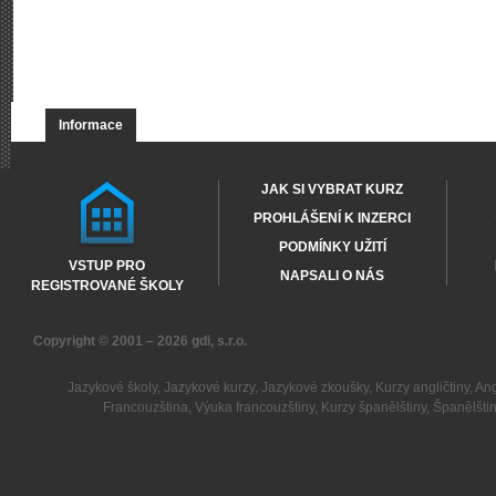
Informace
JAK SI VYBRAT KURZ
PROHLÁŠENÍ K INZERCI
PODMÍNKY UŽITÍ
VSTUP PRO
NAPSALI O NÁS
REGISTROVANÉ ŠKOLY
Copyright © 2001 – 2026
gdi, s.r.o.
Jazykové školy
,
Jazykové kurzy
,
Jazykové zkoušky
,
Kurzy angličtiny
,
Ang
Francouzština
,
Výuka francouzštiny
,
Kurzy španělštiny
,
Španělšti