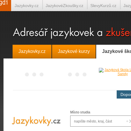
Jazykovky.cz
JazykovéZkoušky.cz
SlevyKurzů.cz
Jaz
Španělština on-line
Italština on-line
Tlumočení-Překlady.
Jazykovky.cz
Jazykové kurzy
Jazykové šk
Dopor
Místo studia