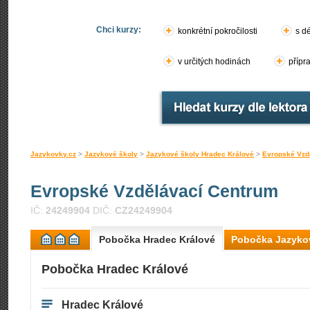
Chci kurzy:
konkrétní pokročilosti
s d
v určitých hodinách
přípr
Jazykovky.cz
>
Jazykové školy
>
Jazykové školy Hradec Králové
>
Evropské Vzd
Evropské Vzdělávací Centrum
IČ:
24249904
DIČ:
CZ24249904
Pobočka Hradec Králové
Pobočka Jazykov
Pobočka Hradec Králové
Hradec Králové