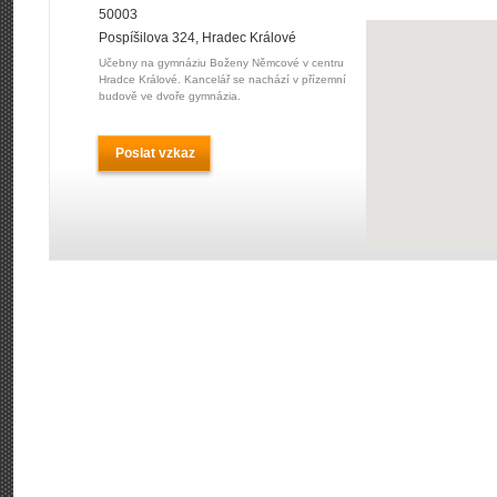
50003
Pospíšilova 324, Hradec Králové
Učebny na gymnáziu Boženy Němcové v centru
Hradce Králové. Kancelář se nachází v přízemní
budově ve dvoře gymnázia.
Poslat vzkaz