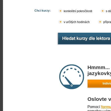
Chci kurzy:
konkrétní pokročilosti
s d
v určitých hodinách
přípr
Hmmm... 
jazykovky
Indivi
Oslovte 
Pomocí
formu
pomohou vám 