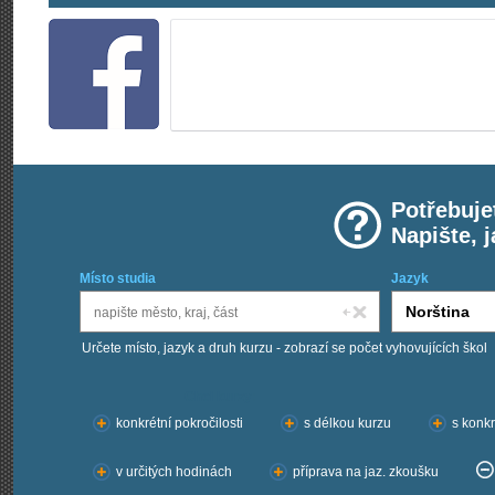
Potřebuje
Napište, 
Místo studia
Jazyk
Určete místo, jazyk a druh kurzu - zobrazí se počet vyhovujících škol
Chci kurzy:
konkrétní pokročilosti
s délkou kurzu
s konkr
v určitých hodinách
příprava na jaz. zkoušku