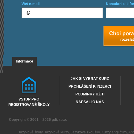
Váš e-mail
Kontaktní telefo
Informace
JAK SI VYBRAT KURZ
PROHLÁŠENÍ K INZERCI
PODMÍNKY UŽITÍ
VSTUP PRO
NAPSALI O NÁS
REGISTROVANÉ ŠKOLY
Copyright © 2001 – 2026
gdi, s.r.o.
Jazykové školy
,
Jazykové kurzy
,
Jazykové zkoušky
,
Kurzy angličtiny
,
Ang