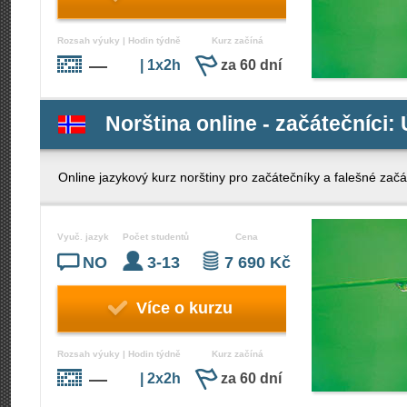
Rozsah výuky | Hodin týdně
Kurz začíná
—
| 1x2h
za 60 dní
Norština online - začátečníci: 
Online jazykový kurz norštiny pro začátečníky a falešné začá
Vyuč. jazyk
Počet studentů
Cena
NO
3-13
7 690 Kč
Více o kurzu
Rozsah výuky | Hodin týdně
Kurz začíná
—
| 2x2h
za 60 dní