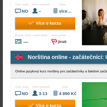
Vyuč. jazyk
Počet studentů
Cena
NO
–
více…
Více o kurzu
Rozsah výuky | Hodin týdně
Kurz začíná
—
jinak
Norština online - začátečníci: 
Online jazykový kurz norštiny pro začátečníky a falešné začá
Vyuč. jazyk
Počet studentů
Cena
NO
3-13
4 890 Kč
Více o kurzu