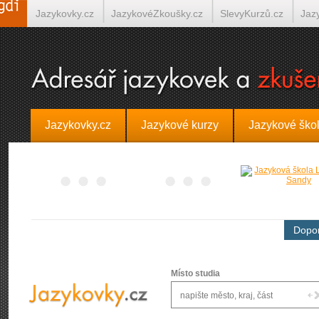
Jazykovky.cz
JazykovéZkoušky.cz
SlevyKurzů.cz
Jaz
Španělština on-line
Italština on-line
Tlumočení-Překlady.
Jazykovky.cz
Jazykové kurzy
Jazykové ško
Dopor
Místo studia