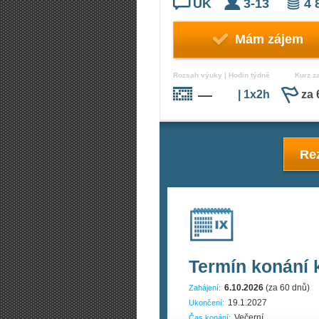
UK
3-13
4 
Mám zájem
Rozsah výuky | Hodin týdně
Kurz z
—
| 1x2h
za 
Rez
Termín konání 
6.10.2026
(za 60 dnů)
Zahájení:
19.1.2027
Ukončení:
Večerní
Čas konání: