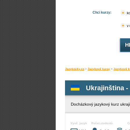
Chci kurzy:
ko
v
Jazykovky.cz
>
Jazykové kurzy
>
Jazykové k
Ukrajinština -
Docházkový jazykový kurz ukraji
Vyuč. jazyk
Počet studentů
C