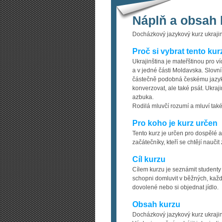
Náplň a obsah 
Docházkový jazykový kurz ukrajin
Proč si vybrat tento kur
Ukrajinština je mateřštinou pro v
a v jedné části Moldavska. Slovn
částečně podobná českému jazyku.
konverzovat, ale také psát. Ukraji
azbuka.
Rodilá mluvčí rozumí a mluví tak
Pro koho je kurz určen
Tento kurz je určen pro dospělé a
začátečníky, kteří se chtějí nauči
Cíl kurzu
Cílem kurzu je seznámit studenty
schopni domluvit v běžných, každo
dovolené nebo si objednat jídlo.
Obsah kurzu
Docházkový jazykový kurz ukrajin