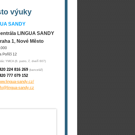
sto výuky
GUA SANDY
entrála LINGUA SANDY
raha 1, Nové Město
1000
a Poříčí 12
lác YMCA (6. patro, č. dveří 607)
420 224 816 269
(kancelář)
420 777 079 152
ww.lingua-sandy.cz/
nfo@lingua-sandy.cz