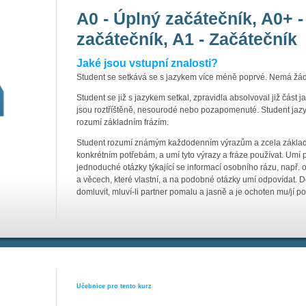
A0 - Úplný začátečník, A0+ -
začátečník, A1 - Začátečník
Jaké jsou vstupní znalosti?
Student se setkává se s jazykem více méně poprvé. Nemá žád
Student se již s jazykem setkal, zpravidla absolvoval již část 
jsou roztříštěně, nesourodé nebo pozapomenuté. Student jazy
rozumí základním frázím.
Student rozumí známým každodenním výrazům a zcela základní
konkrétním potřebám, a umí tyto výrazy a fráze používat. Umí př
jednoduché otázky týkající se informací osobního rázu, např. o m
a věcech, které vlastní, a na podobné otázky umí odpovídat
domluvit, mluví-li partner pomalu a jasně a je ochoten mu/jí p
Učebnice pro tento kurz