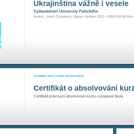
Ukrajinština vážně i vesele
Vydavatelství Univerzity Palackého
Anderš, Josef; Cholodová, Uljana • Vydáno 2022 • ISBN 978-80-244
Certifikát, který získáte absolvováním
Certifikát o absolvování kur
Certifikát potvrzující absolvování kurzu v jazykové škole.