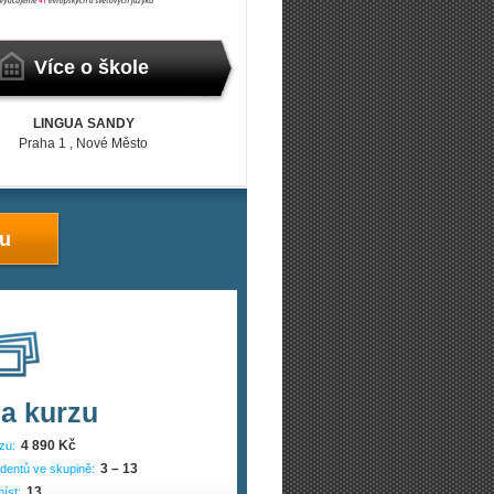
Více o škole
LINGUA SANDY
Praha 1
, Nové Město
zu
a kurzu
4 890 Kč
zu:
3 – 13
dentů ve skupině:
13
íst: