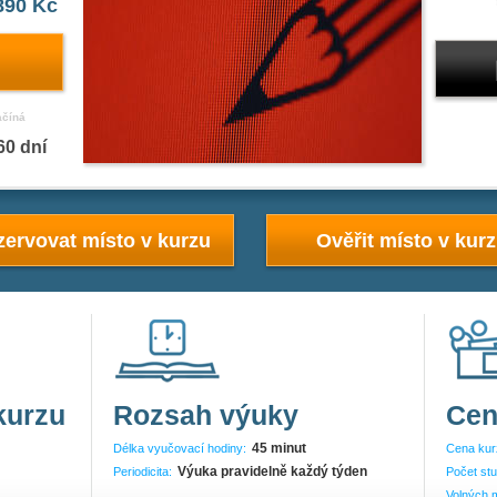
890 Kč
ačíná
60 dní
ervovat místo v kurzu
Ověřit místo v kur
kurzu
Rozsah výuky
Cen
45 minut
Délka vyučovací hodiny:
Cena kur
Výuka pravidelně každý týden
Periodicita:
Počet stu
Volných m