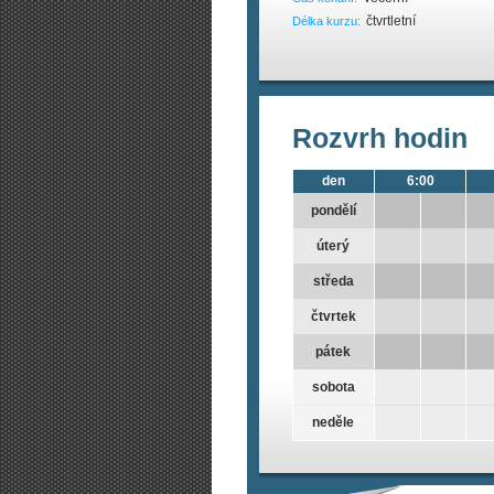
čtvrtletní
Délka kurzu:
Rozvrh hodin
den
6:00
pondělí
úterý
středa
čtvrtek
pátek
sobota
neděle