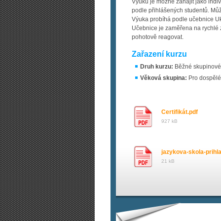
Výuku je možné zahájit jako ind
podle přihlášených studentů. Mů
Výuka probíhá podle učebnice Ukr
Učebnice je zaměřena na rychlé zv
pohotově reagovat.
Zařazení kurzu
Druh kurzu:
Běžné skupinové 
Věková skupina:
Pro dospělé
Certifikát.pdf
927 kB
jazykova-skola-prihl
21 kB