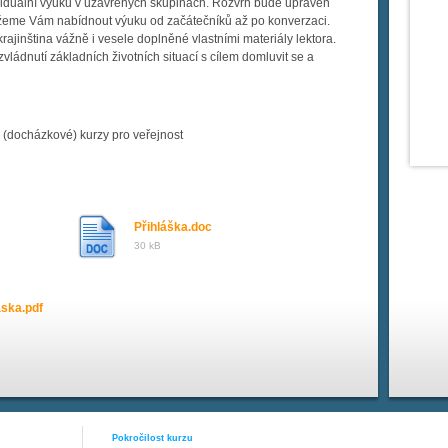
ividuální výuku v uzavřených skupinách. Rozvrh bude upraven
žeme Vám nabídnout výuku od začátečníků až po konverzaci.
ajinština vážně i vesele doplněné vlastními materiály lektora.
ládnutí základních životních situací s cílem domluvit se a
(docházkové) kurzy pro veřejnost
Přihláška.doc
30 kB
aska.pdf
Pokročilost kurzu