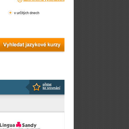
v určitých dnech
přidat
ke srovnání