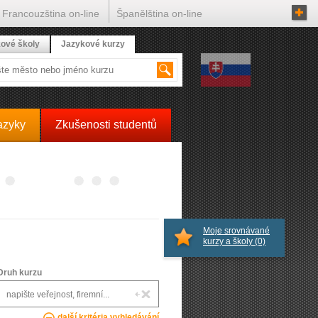
Francouzština on-line
Španělština on-line
ové školy
Jazykové kurzy
azyky
Zkušenosti studentů
Moje srovnávané
kurzy a školy
(0)
Druh kurzu
další kritéria vyhledávání