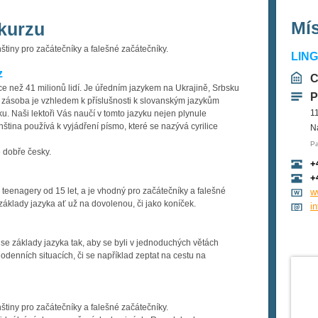
Mí
kurzu
štiny pro začátečníky a falešné začátečníky.
LIN
z
C
íce než 41 milionů lidí. Je úředním jazykem na Ukrajině, Srbsku
P
í zásoba je vzhledem k příslušnosti k slovanským jazykům
1
 Naši lektoři Vás naučí v tomto jazyku nejen plynule
nština používá k vyjádření písmo, které se nazývá cyrilice
N
Pa
é dobře česky.
+
+
 teenagery od 15 let, a je vhodný pro začátečníky a falešné
w
t základy jazyka ať už na dovolenou, či jako koníček.
i
 se základy jazyka tak, aby se byli v jednoduchých větách
denních situacích, či se například zeptat na cestu na
štiny pro začátečníky a falešné začátečníky.