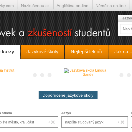
yky.com
Nazkušenou.cz
Angličtina on-line
Němčina on-line
lumočí.cz
Jazyk
 kurzy
Jazykové školy
Nejlepší lektoři
Jak na j
Doporučené jazykové školy
o studia
Jazyk