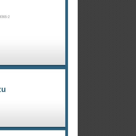
-4365-2
zu