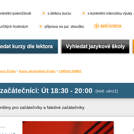
nkrétní pokročilosti
s délkou kurzu
s konkrétní intenzitou výuky
další kritéria
 určitých hodinách
příprava na jaz. zkoušku
urzy Praha
>
Kurzy ukrajinštiny Praha
>
LINGUA SANDY
 začátečníci: Út 18:30 - 20:00
(kód: ukrz1)
nštiny pro začátečníky a falešné začátečníky.
ena