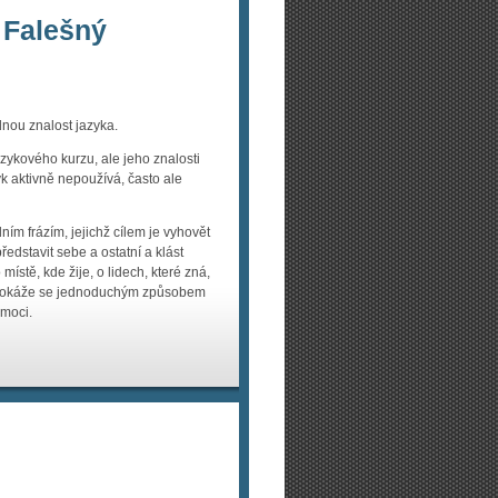
 Falešný
nou znalost jazyka.
jazykového kurzu, ale jeho znalosti
k aktivně nepoužívá, často ale
m frázím, jejichž cílem je vyhovět
edstavit sebe a ostatní a klást
ístě, kde žije, o lidech, které zná,
. Dokáže se jednoduchým způsobem
omoci.