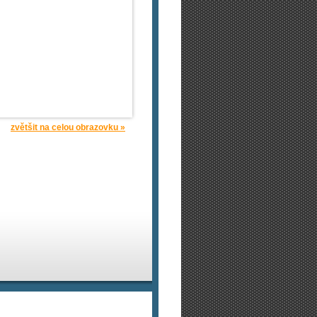
zvětšit na celou obrazovku »