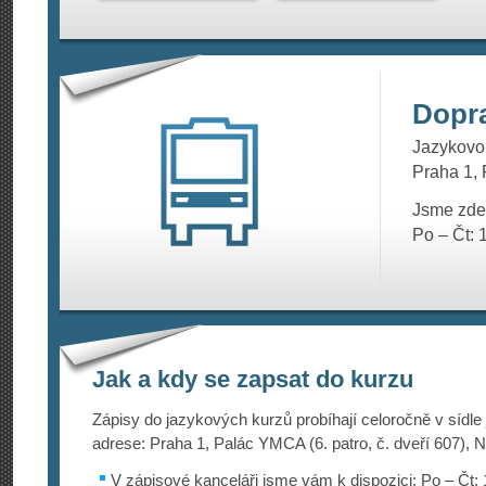
Dopr
Jazykovou
Praha 1, 
Jsme zde
Po – Čt: 
Jak a kdy se zapsat do kurzu
Zápisy do jazykových kurzů probíhají celoročně v sídle
adrese: Praha 1, Palác YMCA (6. patro, č. dveří 607), N
V zápisové kanceláři jsme vám k dispozici: Po – Čt: 