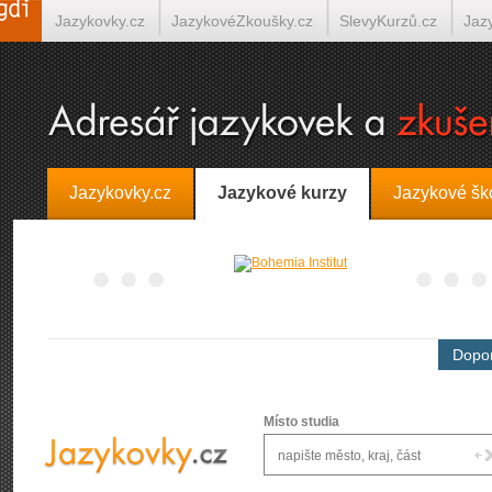
Jazykovky.cz
JazykovéZkoušky.cz
SlevyKurzů.cz
Jaz
Španělština on-line
Italština on-line
Tlumočení-Překlady.
Jazykovky.cz
Jazykové kurzy
Jazykové šk
Dopor
Místo studia