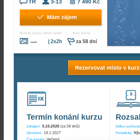
TR
3-13
7 490 Kč
Mám zájem
Rozsah výuky | Hodin týdně
Kurz začíná
—
| 2x2h
za 58 dní
Rezervovat místo v kur
Termín konání kurzu
Rozsa
5.10.2026
(za 58 dnů)
Zahájení:
Délka vyučovac
18.1.2027
Výu
Ukončení:
Periodicita:
Večerní
Čas konání: