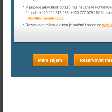
V případě jakýchkoli dotazů nás neváhejte kontaktova
číslech: +420 224 816 269, +420 777 079 152 či pros
info@
lingua-sandy.cz
.
Rezervovat místo v kurzu je možné i online na
webu 
Mám zájem
Rezervovat mís