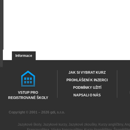
Informace
JAK SI VYBRAT KURZ
PROHLÁŠENÍ K INZERCI
PODMÍNKY UŽITÍ
VSTUP PRO
NAPSALI O NÁS
REGISTROVANÉ ŠKOLY
Copyright © 2001 – 2026
gdi, s.r.o.
Jazykové školy
,
Jazykové kurzy
,
Jazykové zkoušky
,
Kurzy angličtiny
,
Ang
Francouzština
,
Výuka francouzštiny
,
Kurzy španělštiny
,
Španělšti