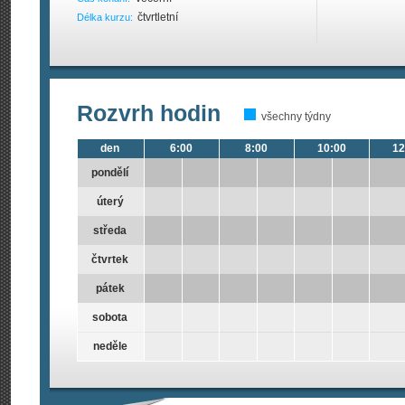
čtvrtletní
Délka kurzu:
Rozvrh hodin
všechny týdny
den
6:00
8:00
10:00
12
pondělí
úterý
středa
čtvrtek
pátek
sobota
neděle