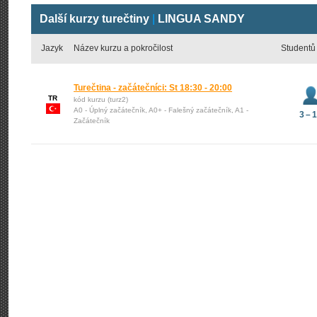
Další kurzy turečtiny
|
LINGUA SANDY
Jazyk
Název kurzu a pokročilost
Studentů
Turečtina - začátečníci: St 18:30 - 20:00
TR
kód kurzu (turz2)
A0 - Úplný začátečník, A0+ - Falešný začátečník, A1 -
3 – 
Začátečník