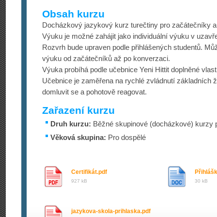
Obsah kurzu
Docházkový jazykový kurz turečtiny pro začátečníky a
Výuku je možné zahájit jako individuální výuku v uzav
Rozvrh bude upraven podle přihlášených studentů. M
výuku od začátečníků až po konverzaci.
Výuka probíhá podle učebnice Yeni Hittit doplněné vlast
Učebnice je zaměřena na rychlé zvládnutí základních ži
domluvit se a pohotově reagovat.
Zařazení kurzu
Druh kurzu:
Běžné skupinové (docházkové) kurzy p
Věková skupina:
Pro dospělé
Certifikát.pdf
Přihláš
927 kB
30 kB
jazykova-skola-prihlaska.pdf