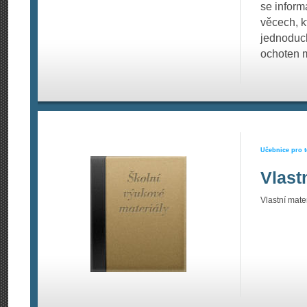
se informa
věcech, k
jednoduch
ochoten m
Učebnice pro t
Vlast
Vlastní mater