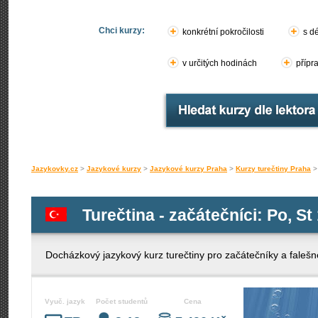
Chci kurzy:
konkrétní pokročilosti
s d
v určitých hodinách
přípr
Jazykovky.cz
>
Jazykové kurzy
>
Jazykové kurzy Praha
>
Kurzy turečtiny Praha
Turečtina - začátečníci: Po, St
Docházkový jazykový kurz turečtiny pro začátečníky a falešn
Vyuč. jazyk
Počet studentů
Cena