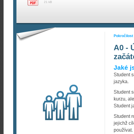
21 kB
Pokročilost
A0 - 
začát
Jaké j
Student 
jazyka.
Student s
kurzu, al
Student j
Student 
jejichž c
používat.