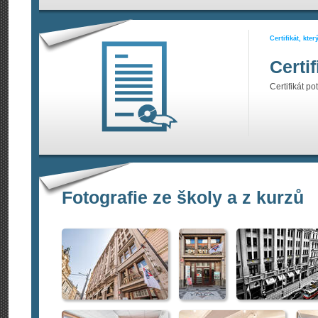
Certifikát, kte
Certi
Certifikát po
Fotografie ze školy a z kurzů