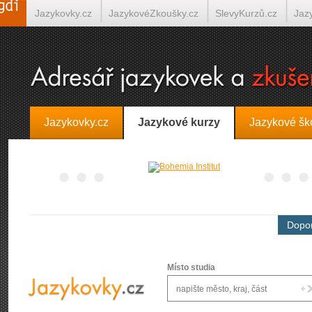
Jazykovky.cz
JazykovéZkoušky.cz
SlevyKurzů.cz
Jaz
Španělština on-line
Italština on-line
Tlumočení-Překlady.
Jazykovky.cz
Jazykové kurzy
Jazykové šk
Dopor
Místo studia