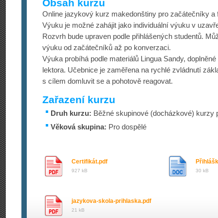
Obsah kurzu
Online jazykový kurz makedonštiny pro začátečníky a 
Výuku je možné zahájit jako individuální výuku v uzav
Rozvrh bude upraven podle přihlášených studentů. M
výuku od začátečníků až po konverzaci.
Výuka probíhá podle materiálů Lingua Sandy, doplněné 
lektora. Učebnice je zaměřena na rychlé zvládnutí zákla
s cílem domluvit se a pohotově reagovat.
Zařazení kurzu
Druh kurzu:
Běžné skupinové (docházkové) kurzy p
Věková skupina:
Pro dospělé
Certifikát.pdf
Přihláš
927 kB
30 kB
jazykova-skola-prihlaska.pdf
21 kB