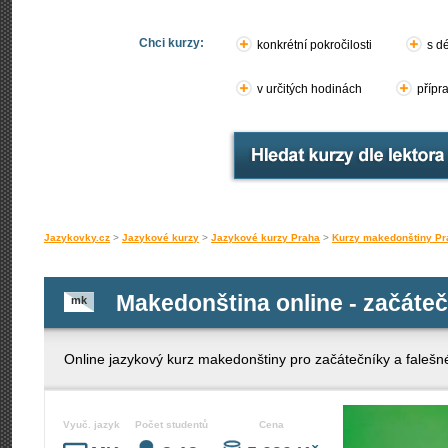
Chci kurzy:
konkrétní pokročilosti
s d
v určitých hodinách
přípr
Jazykovky.cz
>
Jazykové kurzy
>
Jazykové kurzy Praha
>
Kurzy makedonštiny Pr
Makedonština online - začátečn
mk
Online jazykový kurz makedonštiny pro začátečníky a falešn
Vyuč. jazyk
Počet studentů
Cena