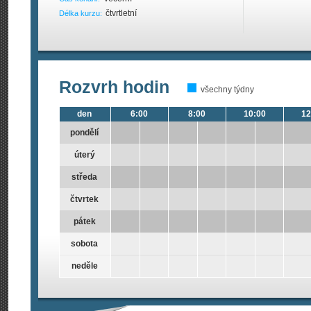
čtvrtletní
Délka kurzu:
Rozvrh hodin
všechny týdny
den
6:00
8:00
10:00
12
pondělí
úterý
středa
čtvrtek
pátek
sobota
neděle