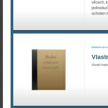
věcech, k
jednoduch
ochoten m
Učebnice pro t
Vlast
Vlastní mater