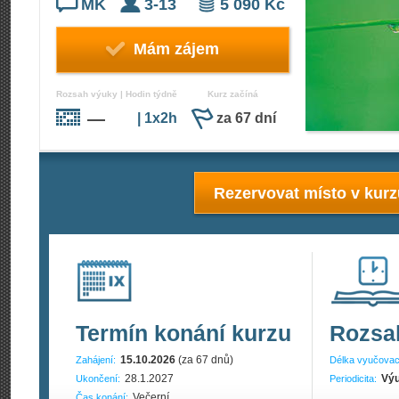
MK
3-13
5 090 Kč
Mám zájem
Rozsah výuky | Hodin týdně
Kurz začíná
—
| 1x2h
za 67 dní
Rezervovat místo v kur
Termín konání kurzu
Rozsa
15.10.2026
(za 67 dnů)
Zahájení:
Délka vyučovac
28.1.2027
Výu
Ukončení:
Periodicita:
Večerní
Čas konání: