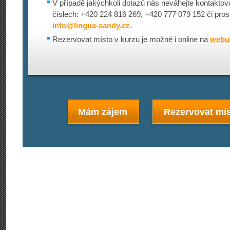
V případě jakýchkoli dotazů nás neváhejte kontaktova
číslech: +420 224 816 269, +420 777 079 152 či pros
info@
lingua-sandy.cz
.
Rezervovat místo v kurzu je možné i online na
webu 
Mám zájem
Rezervovat mís