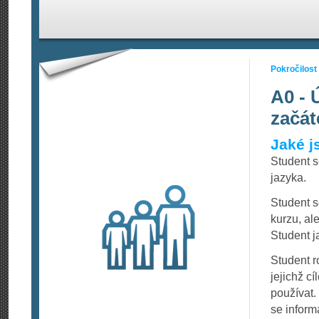
Pokročilost
A0 - 
začát
Jaké j
Student 
jazyka.
Student s
kurzu, al
Student j
Student 
jejichž c
používat.
se informa