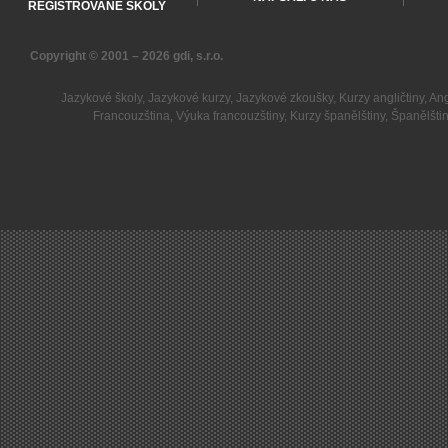
REGISTROVANÉ ŠKOLY
Copyright © 2001 – 2026
gdi, s.r.o.
Jazykové školy
,
Jazykové kurzy
,
Jazykové zkoušky
,
Kurzy angličtiny
,
Ang
Francouzština
,
Výuka francouzštiny
,
Kurzy španělštiny
,
Španělšti