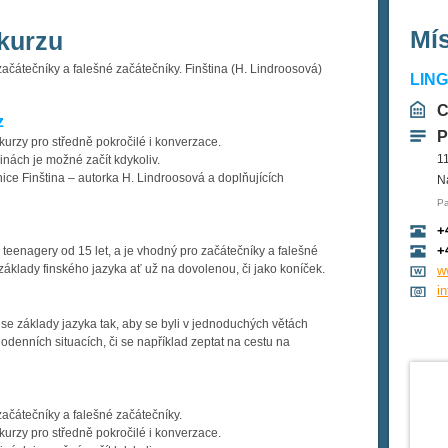
Mí
kurzu
 začátečníky a falešné začátečníky. Finština (H. Lindroosová)
LIN
C
z
P
urzy pro středně pokročilé i konverzace.
1
inách je možné začít kdykoliv.
ce Finština – autorka H. Lindroosová a doplňujících
N
Pa
+
+
 teenagery od 15 let, a je vhodný pro začátečníky a falešné
t základy finského jazyka ať už na dovolenou, či jako koníček.
w
i
 se základy jazyka tak, aby se byli v jednoduchých větách
denních situacích, či se například zeptat na cestu na
 začátečníky a falešné začátečníky.
urzy pro středně pokročilé i konverzace.