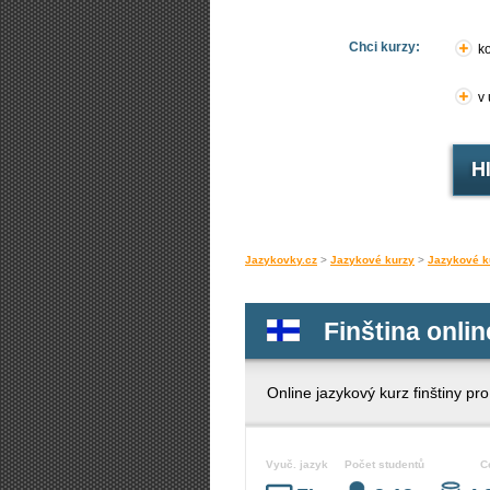
Chci kurzy:
ko
v
Jazykovky.cz
>
Jazykové kurzy
>
Jazykové k
Finština onlin
Online jazykový kurz finštiny pr
Vyuč. jazyk
Počet studentů
C