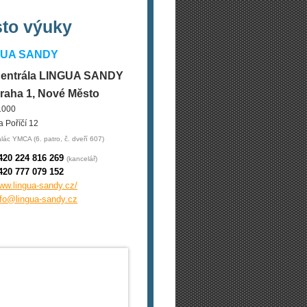
sto výuky
GUA SANDY
entrála LINGUA SANDY
raha 1, Nové Město
1000
a Poříčí 12
lác YMCA (6. patro, č. dveří 607)
420 224 816 269
(kancelář)
420 777 079 152
ww.lingua-sandy.cz/
nfo@lingua-sandy.cz