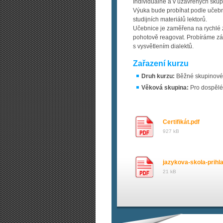
Individuálně a v uzavřených skup
Výuka bude probíhat podle učebni
studijních materiálů lektorů.
Učebnice je zaměřena na rychlé zv
pohotově reagovat. Probíráme zák
s vysvětlením dialektů.
Zařazení kurzu
Druh kurzu:
Běžné skupinové 
Věková skupina:
Pro dospělé
Certifikát.pdf
927 kB
jazykova-skola-prihl
21 kB