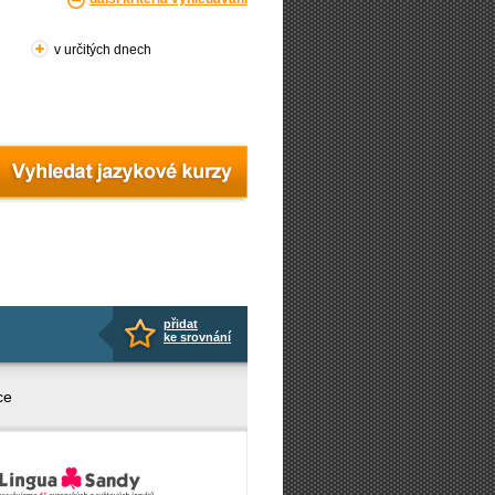
v určitých dnech
přidat
ke srovnání
ce