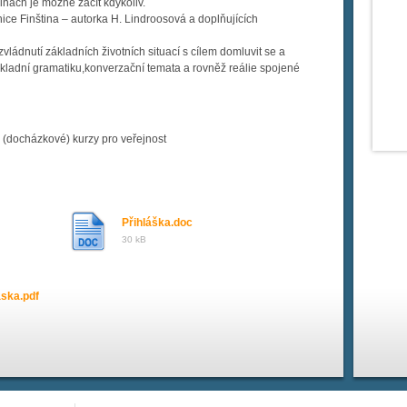
inách je možné začít kdykoliv.
ce Finština – autorka H. Lindroosová a doplňujících
ládnutí základních životních situací s cílem domluvit se a
ladní gramatiku,kon­verzační temata a rovněž reálie spojené
(docházkové) kurzy pro veřejnost
Přihláška.doc
30 kB
aska.pdf