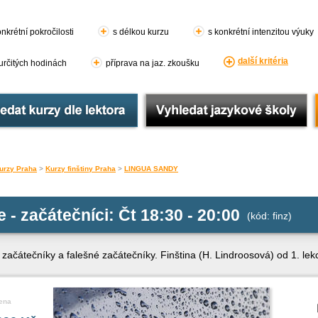
nkrétní pokročilosti
s délkou kurzu
s konkrétní intenzitou výuky
další kritéria
 určitých hodinách
příprava na jaz. zkoušku
urzy Praha
>
Kurzy finštiny Praha
>
LINGUA SANDY
e - začátečníci: Čt 18:30 - 20:00
(kód: finz)
o začátečníky a falešné začátečníky. Finština (H. Lindroosová) od 1. lek
ena