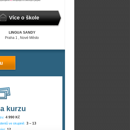
Více o škole
LINGUA SANDY
Praha 1
, Nové Město
zu
a kurzu
4 990 Kč
zu:
3 – 13
dentů ve skupině:
12
íst: