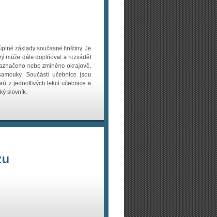
úplné základy současné finštiny. Je
erý může dále doplňovat a rozvádět
n naznačeno nebo zmíněno okrajově.
amouky. Součástí učebnice jsou
orů z jednotlivých lekcí učebnice a
ký slovník.
zu