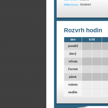
čtvrtletní
Délka kurzu:
Rozvrh hodin
den
6:00
pondělí
úterý
středa
čtvrtek
pátek
sobota
neděle