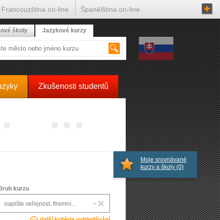
Francouzština on-line
Španělština on-line
ové školy
Jazykové kurzy
azyky
Zkušenosti studentů
Moje srovnávané
kurzy a školy
(0)
Druh kurzu
další kritéria vyhledávání