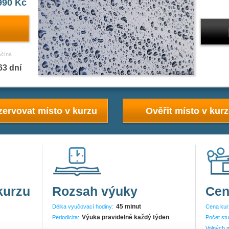
990 Kč
ačíná
63 dní
ervovat místo v kurzu
Ověřit místo v kur
kurzu
Rozsah výuky
Cen
45 minut
Délka vyučovací hodiny:
Cena kur
Výuka pravidelně každý týden
Periodicita:
Počet stu
Volných m