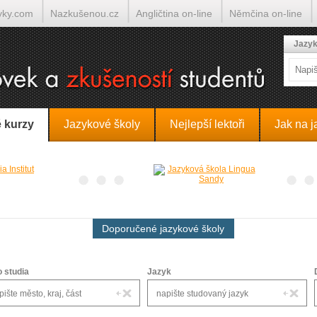
yky.com
Nazkušenou.cz
Angličtina on-line
Němčina on-line
lumočí.cz
Jazyk
 kurzy
Jazykové školy
Nejlepší lektoři
Jak na j
Doporučené jazykové školy
o studia
Jazyk