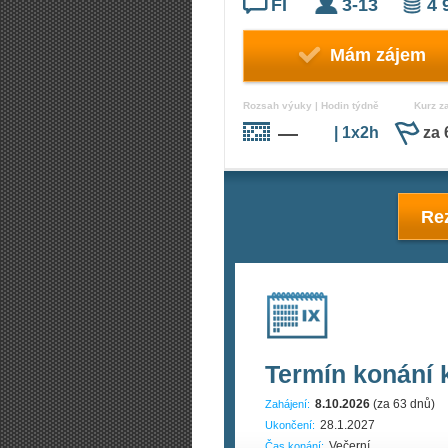
FI
3-13
4 
Mám zájem
Rozsah výuky | Hodin týdně
Kurz z
—
| 1x2h
za 
Rez
Termín konání 
8.10.2026
(za 63 dnů)
Zahájení:
28.1.2027
Ukončení:
Večerní
Čas konání: