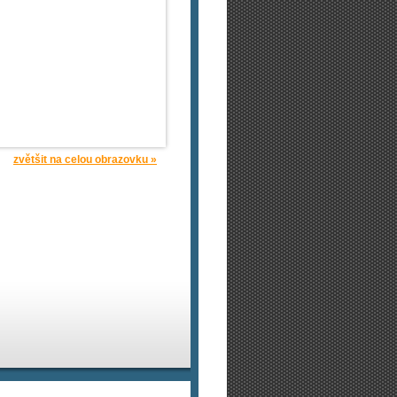
zvětšit na celou obrazovku »