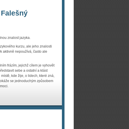
 Falešný
nou znalost jazyka.
jazykového kurzu, ale jeho znalosti
k aktivně nepoužívá, často ale
m frázím, jejichž cílem je vyhovět
edstavit sebe a ostatní a klást
ístě, kde žije, o lidech, které zná,
. Dokáže se jednoduchým způsobem
omoci.