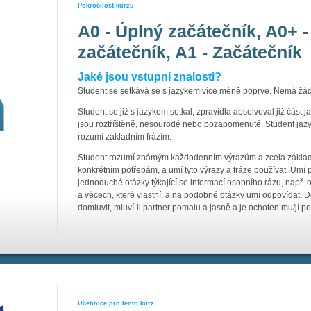
Pokročilost kurzu
A0 - Úplný začátečník, A0+ -
začátečník, A1 - Začátečník
Jaké jsou vstupní znalosti?
Student se setkává se s jazykem více méně poprvé. Nemá žád
Student se již s jazykem setkal, zpravidla absolvoval již část 
jsou roztříštěně, nesourodé nebo pozapomenuté. Student jazy
rozumí základním frázím.
Student rozumí známým každodenním výrazům a zcela základní
konkrétním potřebám, a umí tyto výrazy a fráze používat. Umí př
jednoduché otázky týkající se informací osobního rázu, např. o m
a věcech, které vlastní, a na podobné otázky umí odpovídat
domluvit, mluví-li partner pomalu a jasně a je ochoten mu/jí p
Učebnice pro tento kurz