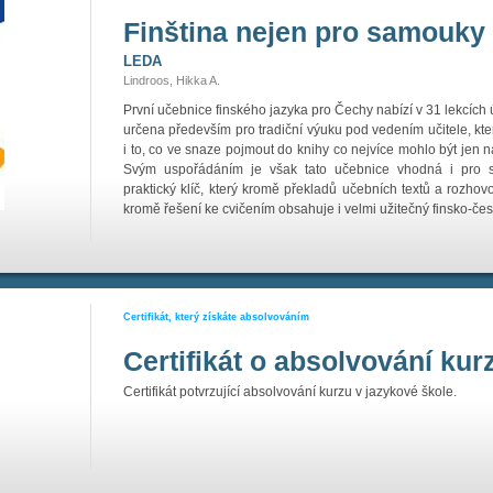
Finština nejen pro samouky
LEDA
Lindroos, Hikka A.
První učebnice finského jazyka pro Čechy nabízí v 31 lekcích 
určena především pro tradiční výuku pod vedením učitele, kt
i to, co ve snaze pojmout do knihy co nejvíce mohlo být je
Svým uspořádáním je však tato učebnice vhodná i pro s
praktický klíč, který kromě překladů učebních textů a rozhov
kromě řešení ke cvičením obsahuje i velmi užitečný finsko-čes
Certifikát, který získáte absolvováním
Certifikát o absolvování kur
Certifikát potvrzující absolvování kurzu v jazykové škole.