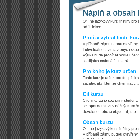
Náplň a obsah 
Online jazykový kurz finštiny pro
od 1. lekce
Proč si vybrat tento kur
V případě zájmu budou otevřeny k
Individuálně a v uzavřených skup
Výuka bude probíhat podle učebni
studijních materiálů lektorů.
Pro koho je kurz určen
Tento kurz je určen pro dospělé a
začátečníky, kteří se chtějí nauči
Cíl kurzu
Cílem kurzu je seznámit studenty
schopni domluvit v běžných, každo
dovolené nebo si objednat jídlo.
Obsah kurzu
Online jazykový kurz finštiny pro
V případě zájmu budou otevřeny k