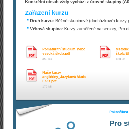
Konkrétní obsah vždy vychází z úrovně skupiny (A
Zařazení kurzu
Druh kurzu:
Běžné skupinové (docházkové) kurzy p
Věková skupina:
Kurzy zaměřené na seniory, Pro d
Pomaturitní studium, nebo
Metodik
vysoká škola.pdf
škola El
359 kB
188 kB
Naše kurzy
angličtiny_Jazyková škola
Elvis.pdf
172 kB
Pokročilost
Pro s