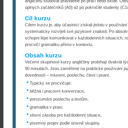
angličtinu studovat pravidelně po práci nebo škole. Ot
úplných začátečníků (A0) až po pokročilé studenty (C1
Cíl kurzu
Cílem kurzu je, aby účastníci získali jistotu v používání 
systematicky rozvíjeli své jazykové znalosti. Po absol
schopni lépe komunikovat v každodenních situacích, roz
procvičí gramatiku přímo v kontextu.
Obsah kurzu
Večerní skupinové kurzy angličtiny probíhají dvakrát tý
90 minutách. Jsou zaměřené na praktické používání ja
dovedností – mluvení, poslechu, čtení i psaní.
Typicky se procvičuje:
běžná i pracovní konverzace,
porozumění poslechu a textům,
gramatika v praxi,
slovní zásoba pro každodenní situace,
písemný projev podle úrovně skupiny.