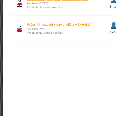
AJ
kód kurzu (VKA3)
3 – 
Pro studenty všech pokročilostí
Večerní intenzivní kurzy angličtiny 2x týdně
AJ
kód kurzu (VIKA)
3 – 
Pro studenty všech pokročilostí