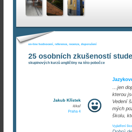
on-line hodnocení, reference, recenze, doporučení
25 osobních zkušeností stud
skupinových kurzů angličtiny na této pobočce
Jazykovo
…jen dop
kterou js
Jakub Křístek
Vedení šk
lékař
mých pož
Praha 4
školu, k
Vyjádření ško
Dobrý de