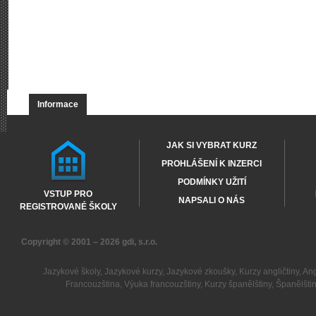
Informace
JAK SI VYBRAT KURZ
PROHLÁŠENÍ K INZERCI
PODMÍNKY UŽITÍ
VSTUP PRO
NAPSALI O NÁS
REGISTROVANÉ ŠKOLY
Copyright © 2001 – 2026
gdi, s.r.o.
Jazykové školy
,
Jazykové kurzy
,
Jazykové zkoušky
,
Kurzy angličtiny
,
Ang
Francouzština
,
Výuka francouzštiny
,
Kurzy španělštiny
,
Španělšti