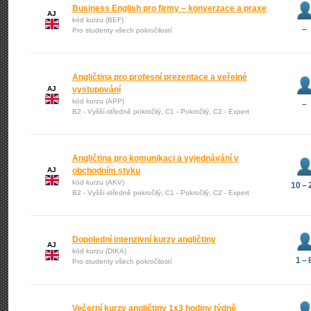
Business English pro firmy – konverzace a praxe
AJ
kód kurzu (BEF)
–
Pro studenty všech pokročilostí
Angličtina pro profesní prezentace a veřejné
AJ
vystupování
kód kurzu (APP)
–
B2 - Vyšší-středně pokročilý, C1 - Pokročilý, C2 - Expert
Angličtina pro komunikaci a vyjednávání v
AJ
obchodním styku
kód kurzu (AKV)
10 – 
B2 - Vyšší-středně pokročilý, C1 - Pokročilý, C2 - Expert
Dopolední intenzivní kurzy angličtiny
AJ
kód kurzu (DIKA)
1 – 
Pro studenty všech pokročilostí
Večerní kurzy angličtiny 1x3 hodiny týdně