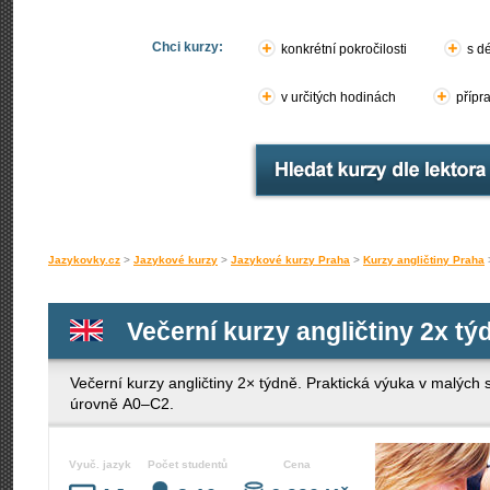
Chci kurzy:
konkrétní pokročilosti
s d
v určitých hodinách
přípr
Jazykovky.cz
>
Jazykové kurzy
>
Jazykové kurzy Praha
>
Kurzy angličtiny Praha
Večerní kurzy angličtiny 2x tý
Večerní kurzy angličtiny 2× týdně. Praktická výuka v malých
úrovně A0–C2.
Vyuč. jazyk
Počet studentů
Cena