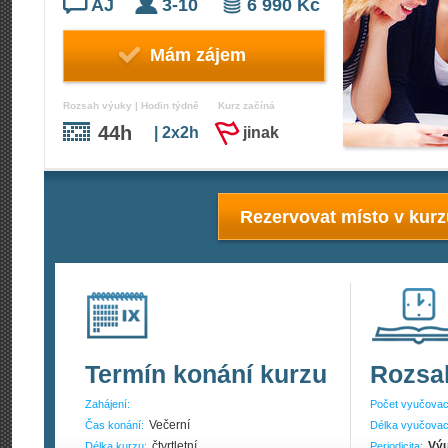
AJ
3-10
6 990 Kč
Mám zájem
Rozsah výuky | Hodin týdně
Kurz začíná
44h
| 2x2h
jinak
Rezervovat místo v kur
Termín konání kurzu
Rozsa
Zahájení:
Počet vyučovac
Večerní
Čas konání:
Délka vyučovac
čtvrtletní
Výu
Délka kurzu:
Periodicita: