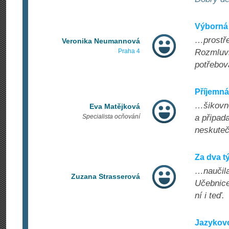
Výborná 
…prostře
Veronika Neumannová
Praha 4
Rozmluvi
potřebova
Příjemná
…šikovné
Eva Matějková
Specialista ocňování
a připad
neskuteč
Za dva t
…naučila
Zuzana Strasserová
Učebnice
ní i teď.
Jazykovo