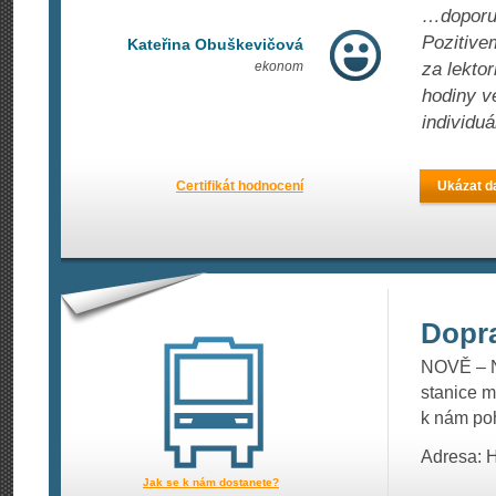
…doporuč
Pozitive
Kateřina Obuškevičová
ekonom
za lektor
hodiny v
individuá
Certifikát hodnocení
Ukázat da
Dopr
NOVĚ – Na
stanice m
k nám poh
Adresa: 
Jak se k nám dostanete?