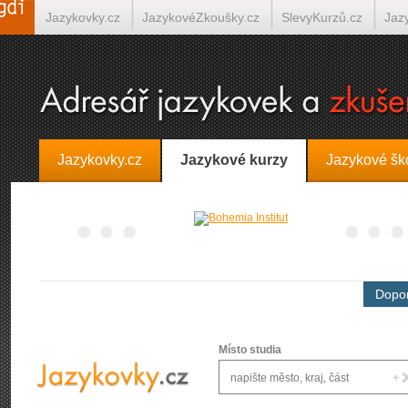
Jazykovky.cz
JazykovéZkoušky.cz
SlevyKurzů.cz
Jaz
Španělština on-line
Italština on-line
Tlumočení-Překlady.
Jazykovky.cz
Jazykové kurzy
Jazykové šk
Dopor
Místo studia