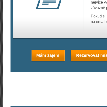
nejvíce v
závazně p
Pokud si 
na email 
Mám zájem
Rezervovat mís