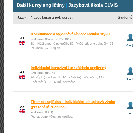
Další kurzy angličtiny
|
Jazyková škola ELVIS
Jazyk
Název kurzu a pokročilost
Studentů
Komunikace a vyjednávání v obchodním styku
AJ
kód kurzu (Business KVOS1)
B1 - Nižší-středně pokročilý, B2 - Vyšší-středně pokročilý, C1 -
4 – 
Pokročilý, C2 - Expert
Individuální intenzivní kurz základů angličtiny
AJ
kód kurzu (IIKZA)
A0 - Úplný začátečník, A0+ - Falešný začátečník, A1 -
1 – 
Začátečník, A2 - Mírně pokročilý
Firemní angličtina – individuální i skupinová výuka
AJ
(prezenčně & online)
kód kurzu (FAO)
–
Pro studenty všech pokročilostí