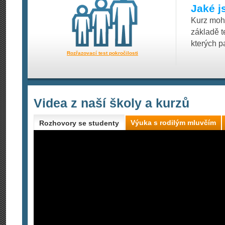
Jaké j
Kurz moho
základě t
kterých p
Rozřazovací test pokročilosti
Videa z naší školy a kurzů
Výuka s rodilým mluvčím
Rozhovory se studenty