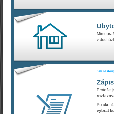
Ubyt
Mimopraž
v docházk
Jak nastoup
Zápis
Protože j
rozřazova
Po ukonče
vybrat k