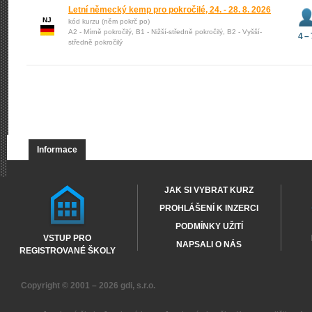
Letní německý kemp pro pokročilé, 24. - 28. 8. 2026
NJ
kód kurzu (něm pokrč po)
A2 - Mírně pokročilý, B1 - Nižší-středně pokročilý, B2 - Vyšší-
4 – 
středně pokročilý
Informace
JAK SI VYBRAT KURZ
PROHLÁŠENÍ K INZERCI
PODMÍNKY UŽITÍ
VSTUP PRO
NAPSALI O NÁS
REGISTROVANÉ ŠKOLY
Copyright © 2001 – 2026
gdi, s.r.o.