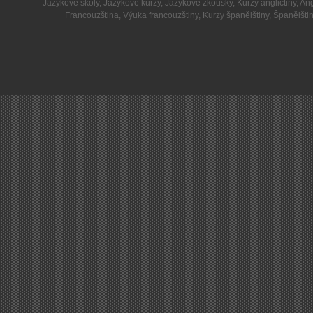
Jazykové školy
,
Jazykové kurzy
,
Jazykové zkoušky
,
Kurzy angličtiny
,
Ang
Francouzština
,
Výuka francouzštiny
,
Kurzy španělštiny
,
Španělšti