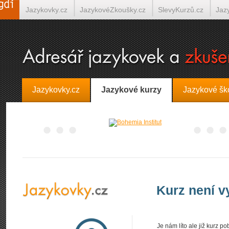
Jazykovky.cz
JazykovéZkoušky.cz
SlevyKurzů.cz
Jaz
Španělština on-line
Italština on-line
Tlumočení-Překlady.
Jazykovky.cz
Jazykové kurzy
Jazykové šk
Kurz není 
Je nám líto ale již kurz 