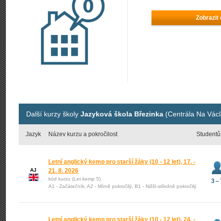
Zobrazit
Další kurzy školy
Jazyková škola Březinka
(Centrála Na Václ
Jazyk
Název kurzu a pokročilost
Studentů
Letní anglický kemp pro starší žáky (10 - 12 let), 17. -
AJ
21. 8. 2026
kód kurzu (Let.kemp 5)
3 – 
A1 - Začátečník, A2 - Mírně pokročilý, B1 - Nižší-středně pokročilý
Letní anglický kemp pro starší žáky (10 - 12 let), 24. -