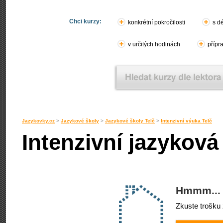
Chci kurzy:
konkrétní pokročilosti
s d
v určitých hodinách
přípr
Jazykovky.cz
>
Jazykové školy
>
Jazykové školy Telč
>
Intenzivní výuka Telč
Intenzivní jazyková
Hmmm... 
Zkuste trošku 