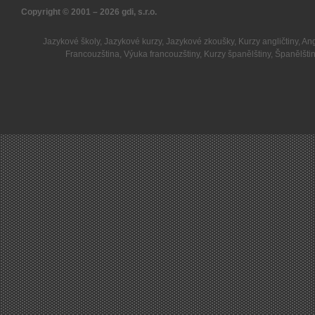
Copyright © 2001 – 2026
gdi, s.r.o.
Jazykové školy
,
Jazykové kurzy
,
Jazykové zkoušky
,
Kurzy angličtiny
,
Ang
Francouzština
,
Výuka francouzštiny
,
Kurzy španělštiny
,
Španělšti