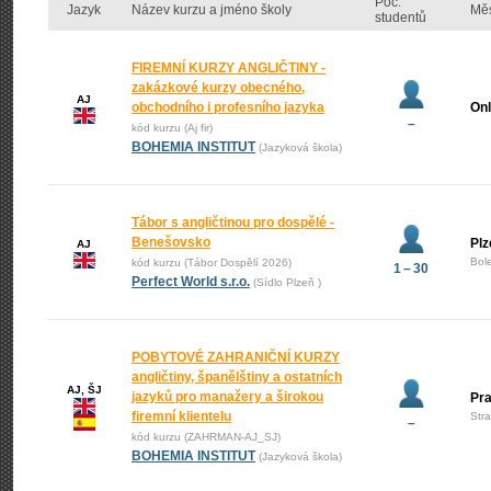
Poč.
Jazyk
Název kurzu a jméno školy
Mě
studentů
FIREMNÍ KURZY ANGLIČTINY -
zakázkové kurzy obecného,
AJ
obchodního i profesního jazyka
Onl
–
kód kurzu (Aj fir)
BOHEMIA INSTITUT
(Jazyková škola)
Tábor s angličtinou pro dospělé -
Benešovsko
Plz
AJ
Bol
kód kurzu (Tábor Dospělí 2026)
1 – 30
Perfect World s.r.o.
(Sídlo Plzeň )
POBYTOVÉ ZAHRANIČNÍ KURZY
angličtiny, španělštiny a ostatních
AJ, ŠJ
jazyků pro manažery a širokou
Pr
firemní klientelu
Str
–
kód kurzu (ZAHRMAN-AJ_SJ)
BOHEMIA INSTITUT
(Jazyková škola)