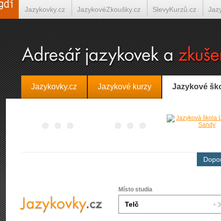
Jazykovky.cz
JazykovéZkoušky.cz
SlevyKurzů.cz
Jaz
Španělština on-line
Italština on-line
Tlumočení-Překlady.
Jazykovky.cz
Jazykové kurzy
Jazykové šk
Dopor
Místo studia